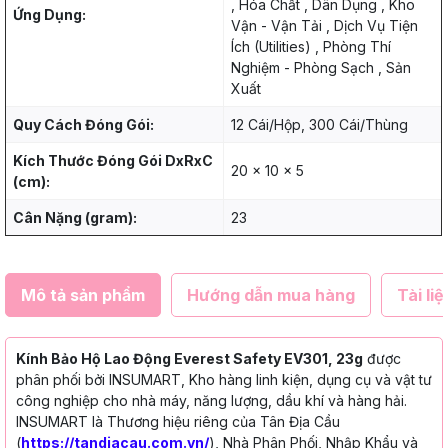
, Hóa Chất , Dân Dụng , Kho
Ứng Dụng:
Vận - Vận Tải , Dịch Vụ Tiện
Ích (Utilities) , Phòng Thí
Nghiệm - Phòng Sạch , Sản
Xuất
Quy Cách Đóng Gói:
12 Cái/Hộp, 300 Cái/Thùng
Kích Thước Đóng Gói DxRxC
20 x 10 x 5
(cm):
Cân Nặng (gram):
23
Mô tả sản phẩm
Hướng dẫn mua hàng
Tài liệ
Kính Bảo Hộ Lao Động Everest Safety EV301, 23g
được
phân phối bởi INSUMART, Kho hàng linh kiện, dụng cụ và vật tư
công nghiệp cho nhà máy, năng lượng, dầu khí và hàng hải.
INSUMART là Thương hiệu riêng của Tân Địa Cầu
(
https://tandiacau.com.vn/
), Nhà Phân Phối, Nhập Khẩu và