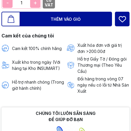
có
-
+
VAT
THÊM VÀO GIỎ
Cam kết của chúng tôi
Xuất hóa đơn với giá trị
Cam kết 100% chính hãng
đơn >200.00đ
Hỗ trợ Giấy Tờ / Đóng gói
Xuất kho trong ngày (Với
Thương mại (Theo Yêu
hàng tại Kho INSUMART)
Cầu)
Đổi hàng trong vòng 07
Hỗ trợ nhanh chóng (Trong
ngày nếu có lỗi từ Nhà Sản
giờ hành chính)
Xuất
CHÚNG TÔI LUÔN SẴN SÀNG
ĐỂ GIÚP ĐỠ BẠN