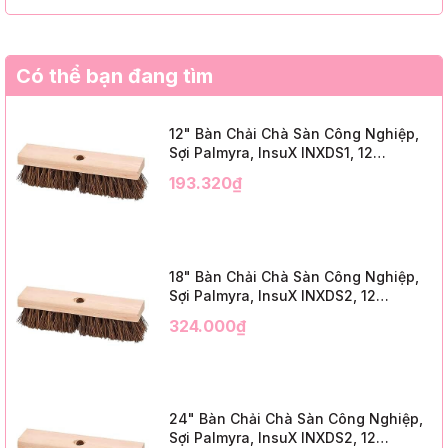
Có thể bạn đang tìm
12" Bàn Chải Chà Sàn Công Nghiệp,
Sợi Palmyra, InsuX INXDS1, 12
Cái/Thùng (12" Brush Deck Scrub, 2"
193.320₫
Trim)
18" Bàn Chải Chà Sàn Công Nghiệp,
Sợi Palmyra, InsuX INXDS2, 12
Cái/Thùng (18" Brush Deck Scrub, 3"
324.000₫
Trim)
24" Bàn Chải Chà Sàn Công Nghiệp,
Sợi Palmyra, InsuX INXDS2, 12