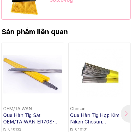
365.040₫
12 Bộ/Thùng (9" Angle Broom, Black
Cap, Yellow PET, C/W 47" Metal
Handle)
Sản phẩm liên quan
OEM/TAIWAN
Chosun
Que Hàn Tig Sắt
Que Hàn Tig Hợp Kim
OEM/TAIWAN ER70S-G
Niken Chosun
TG-50, 1.6x1000mm, 5 Kg
ERNiCrMo-3 TGC-625,
IS-040132
IS-040131