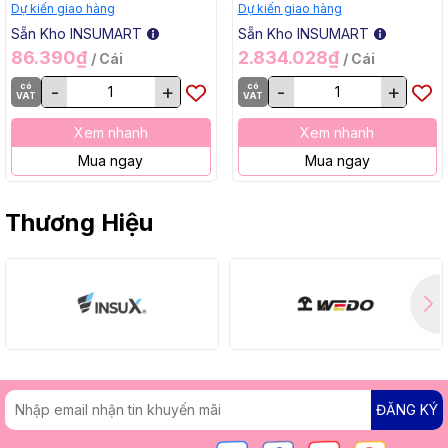
/ Hộp, 20 Kg / Thùng
2.4x1000mm, 5 Kg / Hộp,
Dự kiến giao hàng
Dự kiến giao hàng
20 Kg / Thùng
Sẵn Kho INSUMART
Sẵn Kho INSUMART
86.390₫
2.834.028₫
/ Cái
/ Cái
có
-
+
có
-
+
VAT
VAT
Xem nhanh
Xem nhanh
Mua ngay
Mua ngay
Thương Hiệu
ĐĂNG KÝ