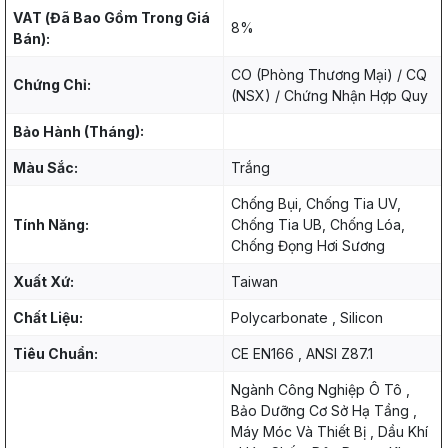
VAT (Đã Bao Gồm Trong Giá
8%
Bán):
CO (Phòng Thương Mại) / CQ
Chứng Chỉ:
(NSX) / Chứng Nhận Hợp Quy
Bảo Hành (Tháng):
Màu Sắc:
Trắng
Chống Bụi, Chống Tia UV,
Tính Năng:
Chống Tia UB, Chống Lóa,
Chống Đọng Hơi Sương
Xuất Xứ:
Taiwan
Chất Liệu:
Polycarbonate , Silicon
Tiêu Chuẩn:
CE EN166 , ANSI Z87.1
Ngành Công Nghiệp Ô Tô ,
Bảo Dưỡng Cơ Sở Hạ Tầng ,
Máy Móc Và Thiết Bị , Dầu Khí