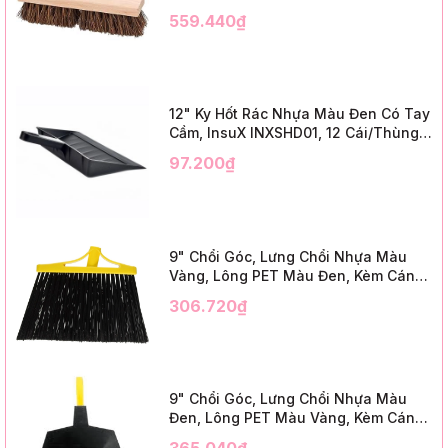
Cái/Thùng (24" Brush Deck Scrub ,
559.440₫
3" Trim)
12" Ky Hốt Rác Nhựa Màu Đen Có Tay
Cầm, InsuX INXSHD01, 12 Cái/Thùng,
Mã IMPA 174141 (12" Dustpan Shovel,
97.200₫
Black Plastic)
9" Chổi Góc, Lưng Chổi Nhựa Màu
Vàng, Lông PET Màu Đen, Kèm Cán
Kim Loại Dài 1m2, InsuX INXABHB01,
306.720₫
12 Bộ/Thùng (9" Angle Broom, Yellow
Cap, Black PET, C/W 47" Metal
Handle)
9" Chổi Góc, Lưng Chổi Nhựa Màu
Đen, Lông PET Màu Vàng, Kèm Cán
Kim Loại Dài 1m2, InsuX INXABHY01,