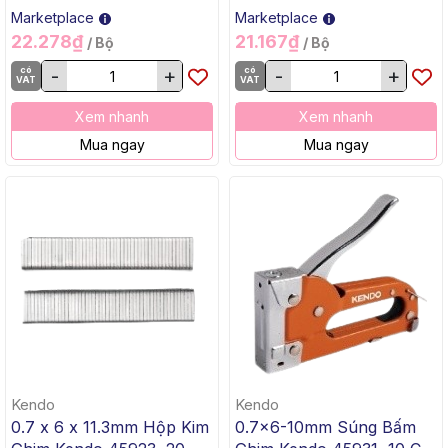
Marketplace
Marketplace
22.278₫
21.167₫
/ Bộ
/ Bộ
có
-
+
có
-
+
VAT
VAT
Xem nhanh
Xem nhanh
Mua ngay
Mua ngay
Kendo
Kendo
0.7 x 6 x 11.3mm Hộp Kim
0.7x6-10mm Súng Bấm