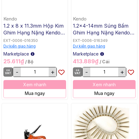
Kendo
Kendo
1.2 x 8 x 11.3mm Hộp Kim
1.2x4-14mm Súng Bấm
Ghim Hạng Nặng Kendo
Ghim Hạng Nặng Kendo
45900, 10 Cái / Hộp, 100
45902, 5 Cái / Hộp, 10 Cái
EXT-0006-016350
EXT-0006-016349
Cái / Thùng
/ Thùng
Dự kiến giao hàng
Dự kiến giao hàng
Marketplace
Marketplace
25.611₫
413.889₫
/ Bộ
/ Cái
có
-
+
có
-
+
VAT
VAT
Xem nhanh
Xem nhanh
Mua ngay
Mua ngay