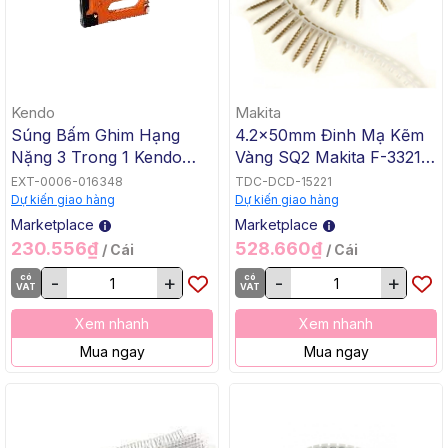
Kendo
Makita
Súng Bấm Ghim Hạng
4.2x50mm Đinh Mạ Kẽm
Nặng 3 Trong 1 Kendo
Vàng SQ2 Makita F-33218,
45901, 5 Cái / Hộp, 10 Cái
800 Cái/Hộp
EXT-0006-016348
TDC-DCD-15221
/ Thùng
Dự kiến giao hàng
Dự kiến giao hàng
Marketplace
Marketplace
230.556₫
528.660₫
/ Cái
/ Cái
có
-
+
có
-
+
VAT
VAT
Xem nhanh
Xem nhanh
Mua ngay
Mua ngay