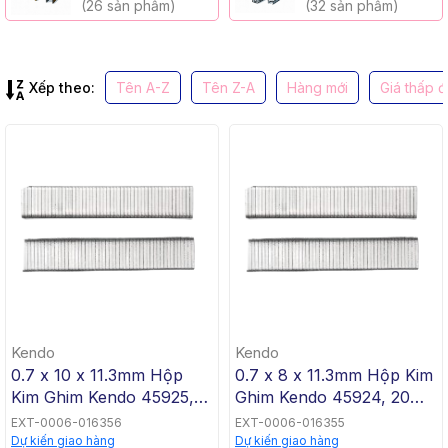
(26 sản phẩm)
(32 sản phẩm)
Xếp theo:
Tên A-Z
Tên Z-A
Hàng mới
Giá thấp 
Kendo
Kendo
0.7 x 10 x 11.3mm Hộp
0.7 x 8 x 11.3mm Hộp Kim
Kim Ghim Kendo 45925,
Ghim Kendo 45924, 20
20 Cái / Hộp, 200 Cái /
Cái / Hộp, 200 Cái /
EXT-0006-016356
EXT-0006-016355
Thùng
Thùng
Dự kiến giao hàng
Dự kiến giao hàng