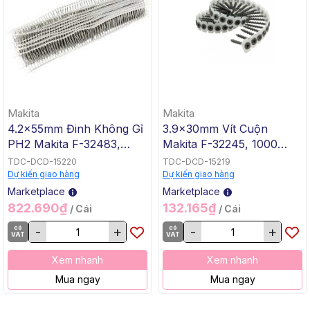
Makita
Makita
4.2x55mm Đinh Không Gỉ
3.9x30mm Vít Cuộn
PH2 Makita F-32483,
Makita F-32245, 1000
1000 Cái/Hộp
Cái/Hộp
TDC-DCD-15220
TDC-DCD-15219
Dự kiến giao hàng
Dự kiến giao hàng
Marketplace
Marketplace
822.690₫
132.165₫
/ Cái
/ Cái
có
-
+
có
-
+
VAT
VAT
Xem nhanh
Xem nhanh
Mua ngay
Mua ngay