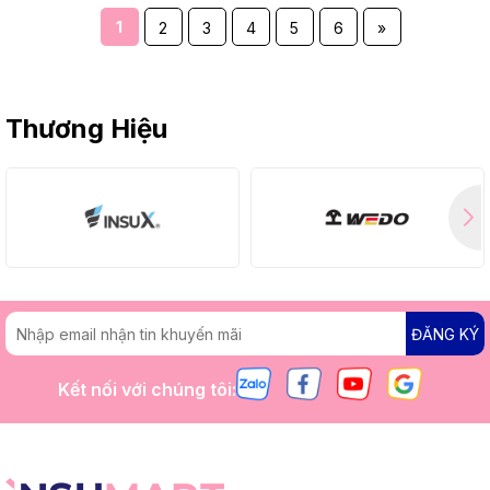
1
2
3
4
5
6
»
Thương Hiệu
ĐĂNG KÝ
Kết nối với chúng tôi: