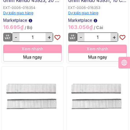
Ghim Kendo 45923, 20 Cái
Ghim Kendo 45931, 10 Cái
/ Hộp, 200 Cái / Thùng
/ Hộp, 40 Cái / Thùng
EXT-0006-016354
EXT-0006-016353
Dự kiến giao hàng
Dự kiến giao hàng
Marketplace
Marketplace
16.695₫
163.056₫
/ Bộ
/ Cái
có
-
+
có
-
+
VAT
VAT
Xem nhanh
Xem nhanh
Mua ngay
Mua ngay