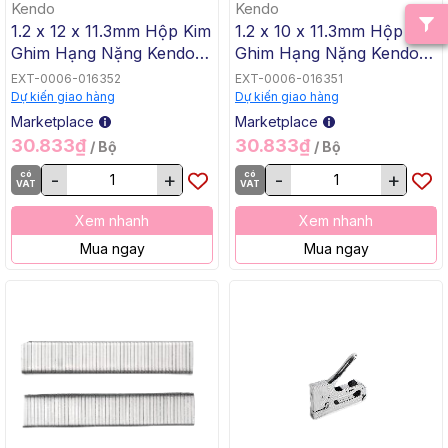
Kendo
Kendo
1.2 x 12 x 11.3mm Hộp Kim
1.2 x 10 x 11.3mm Hộp Kim
Ghim Hạng Nặng Kendo
Ghim Hạng Nặng Kendo
45912, 10 Cái / Hộp, 100
45911, 10 Cái / Hộp, 100
EXT-0006-016352
EXT-0006-016351
Cái / Thùng
Cái / Thùng
Dự kiến giao hàng
Dự kiến giao hàng
Marketplace
Marketplace
30.833₫
30.833₫
/ Bộ
/ Bộ
có
-
+
có
-
+
VAT
VAT
Xem nhanh
Xem nhanh
Mua ngay
Mua ngay