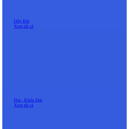
Dây Rút
Xem tất cả
Đai - Khóa Đai
Xem tất cả