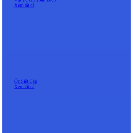
Xem tất cả
Ốc Siết Cáp
Xem tất cả