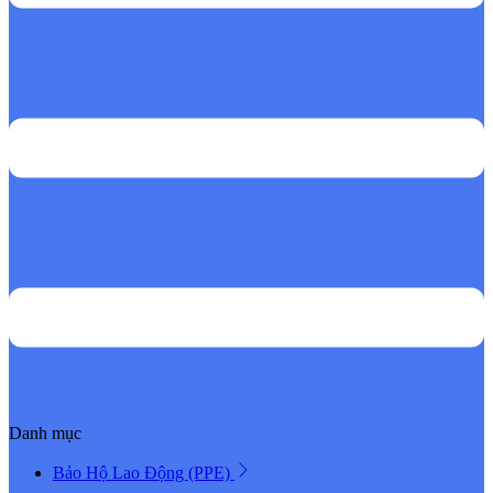
Danh mục
Bảo Hộ Lao Động (PPE)