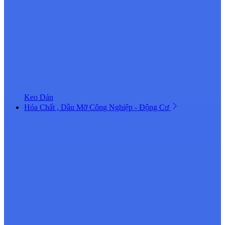
Keo Dán
Hóa Chất , Dầu Mỡ Công Nghiệp - Động Cơ