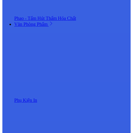
Phao - Tấm Hút Thấm Hóa Chất
Văn Phòng Phẩm
Phụ Kiện In