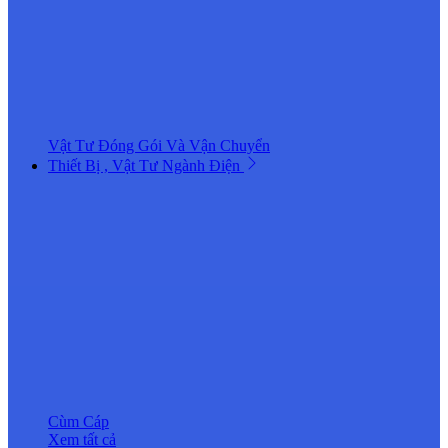
Vật Tư Đóng Gói Và Vận Chuyển
Thiết Bị , Vật Tư Ngành Điện
Cùm Cáp
Xem tất cả