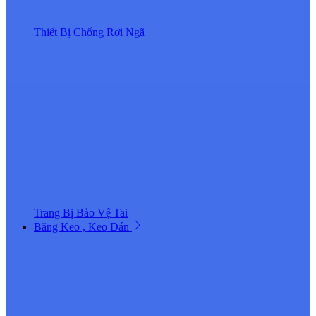
Thiết Bị Chống Rơi Ngã
Trang Bị Bảo Vệ Tai
Băng Keo , Keo Dán