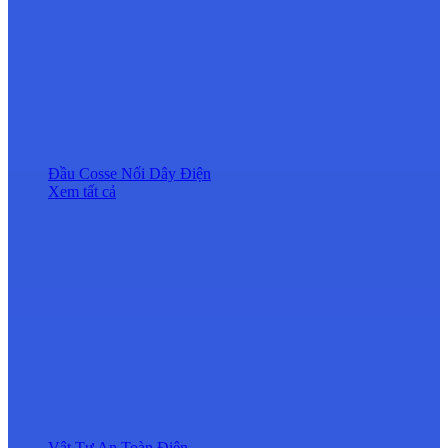
Đầu Cosse Nối Dây Điện
Xem tất cả
Vật Tư An Toàn Điện