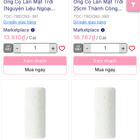
Ống Cọ Lăn Mặt Trời
Ống Cọ Lăn Mặt Trời
(Nguyên Liệu Ngoại
25cm Thành Công
Nhập) 15cm Thành Công
TCO25, 100 Cái/Thùng
TDC-TBDCNS-381
TDC-TBDCNS-380
TCO26, 500 Cái/Thùng
Dự kiến giao hàng
Dự kiến giao hàng
Marketplace
Marketplace
13.910₫
16.767₫
/ Cái
/ Cái
có
-
+
có
-
+
VAT
VAT
Xem nhanh
Xem nhanh
Mua ngay
Mua ngay