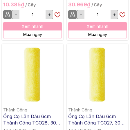
10.385₫
30.969₫
/ Cây
/ Cây
có
-
+
có
-
+
VAT
VAT
Xem nhanh
Xem nhanh
Mua ngay
Mua ngay
Thành Công
Thành Công
Ống Cọ Lăn Dầu 6cm
Ống Cọ Lăn Dầu 6cm
Thành Công TCO28, 300
Thành Công TCO27, 300
Cái/Thùng
Cái/Thùng