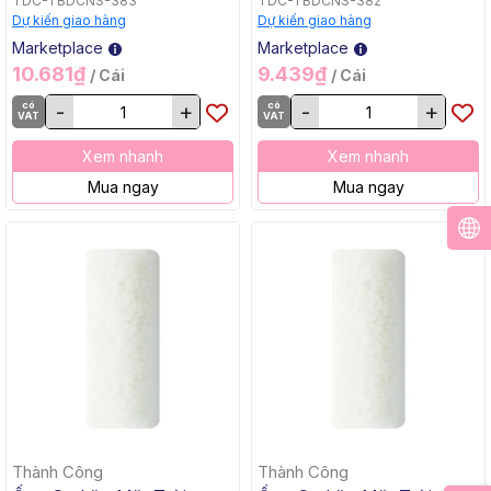
TDC-TBDCNS-383
TDC-TBDCNS-382
Dự kiến giao hàng
Dự kiến giao hàng
Marketplace
Marketplace
10.681₫
9.439₫
/ Cái
/ Cái
có
-
+
có
-
+
VAT
VAT
Xem nhanh
Xem nhanh
Mua ngay
Mua ngay
Thành Công
Thành Công