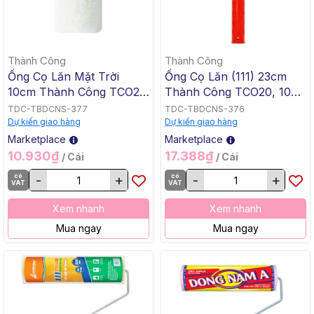
Thành Công
Thành Công
Ống Cọ Lăn Mặt Trời
Ống Cọ Lăn (111) 23cm
10cm Thành Công TCO22,
Thành Công TCO20, 100
500 Cái/Thùng
Cái/Thùng
TDC-TBDCNS-377
TDC-TBDCNS-376
Dự kiến giao hàng
Dự kiến giao hàng
Marketplace
Marketplace
10.930₫
17.388₫
/ Cái
/ Cái
có
-
+
có
-
+
VAT
VAT
Xem nhanh
Xem nhanh
Mua ngay
Mua ngay