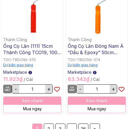
Thành Công
Thành Công
Ống Cọ Lăn (111) 15cm
Ống Cọ Lăn Đông Nam Á
Thành Công TCO19, 100
“Dầu & Epoxy” 50cm
Cái/Thùng
Thành Công TCO18, 100
TDC-TBDCNS-375
TDC-TBDCNS-374
Cái/Thùng
Dự kiến giao hàng
Dự kiến giao hàng
Marketplace
Marketplace
11.923₫
63.342₫
/ Cái
/ Cái
có
-
+
có
-
+
VAT
VAT
Xem nhanh
Xem nhanh
Mua ngay
Mua ngay
1
2
3
...
26
»