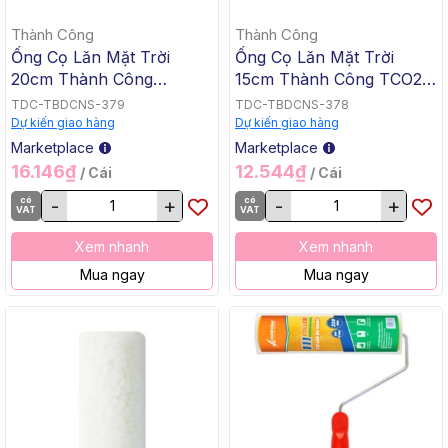
Thành Công
Thành Công
Ống Cọ Lăn Mặt Trời
Ống Cọ Lăn Mặt Trời
20cm Thành Công
15cm Thành Công TCO23,
TCO24, 100 Cái/Thùng
500 Cái/Thùng
TDC-TBDCNS-379
TDC-TBDCNS-378
Dự kiến giao hàng
Dự kiến giao hàng
Marketplace
Marketplace
16.146₫
12.544₫
/ Cái
/ Cái
có
-
+
có
-
+
VAT
VAT
Xem nhanh
Xem nhanh
Mua ngay
Mua ngay