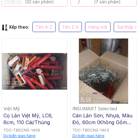
(32 sản phẩm)
(7 sản phẩm)
Xếp theo:
Tên A-Z
Tên Z-A
Hàng mới
Giá thấp 
Việt Mỹ
INSUMART Selected
Cọ Lăn Việt Mỹ, LC6,
Cán Lăn Sơn, Nhựa, Màu
6cm, 110 Cái/Thùng
Đỏ, 60cm (Không Gồm
Bông Lăn Sơn)
TDC-TBDCNS-1406
TDC-TBDCNS-1403
Dự kiến giao hàng
Dự kiến giao hàng