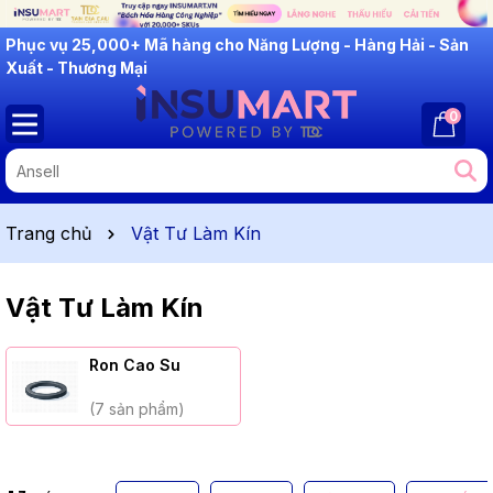
INSUMART: Lắng Nghe - Thấu Hiểu - Cải Tiến
Phục vụ 25,000+ Mã hàng cho Năng Lượng - Hàng Hải - Sản
Xuất - Thương Mại
0
Trang chủ
Vật Tư Làm Kín
Vật Tư Làm Kín
Ron Cao Su
(7 sản phẩm)