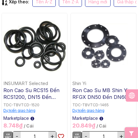
Xếp theo:
Tên A-Z
Tên Z-A
Hàng mới
Giá thấp 
INSUMART Selected
Shin Yi
Ron Cao Su RCS15 Đến
Ron Cao Su MB Shin Yi
RCS1200, DN15 Đến
RFGX DN50 Đến DN600,
DN1200, 21mm Đến
60mm Đến 610mm, Đen
TDC-TBVTCD-1520
TDC-TBVTCD-1465
1220mm
Dự kiến giao hàng
Dự kiến giao hàng
Marketplace
Marketplace
8.748₫
20.849₫
/ Cái
/ Cái
có
-
+
có
-
+
VAT
VAT