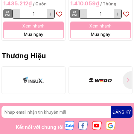
1.435.212₫
1.410.059₫
/ Cuộn
/ Thùng
có
-
+
có
-
+
VAT
VAT
Xem nhanh
Xem nhanh
Mua ngay
Mua ngay
Thương Hiệu
ĐĂNG KÝ
Kết nối với chúng tôi: