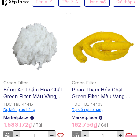
Xếp theo:
Tên A-Z
Tên Z-A
Hàng mới
Giá thấp 
Green Filter
Green Filter
Bông Xơ Thấm Hóa Chất
Phao Thấm Hóa Chất
Green Filter Màu Vàng,
Green Filter Màu Vàng,
10kg/Túi
7.6cm x 120cm
TDC-TBL-44415
TDC-TBL-44408
Dự kiến giao hàng
Dự kiến giao hàng
Marketplace
Marketplace
1.583.172₫
162.756₫
/ Túi
/ Cái
có
-
+
có
-
+
VAT
VAT