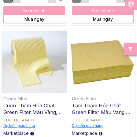
Xem nhanh
Xem nhanh
Mua ngay
Mua ngay
Green Filter
Green Filter
Cuộn Thấm Hóa Chất
Tấm Thấm Hóa Chất
Green Filter Màu Vàng,
Green Filter Màu Vàng,
40cm x 50m, 250g/m²,
40x50cm, 300g/m², Dày
TDC-TBL-44403
TDC-TBL-44400
Dày 3mm
3mm, 100 Tấm/Thùng
Dự kiến giao hàng
Dự kiến giao hàng
Marketplace
Marketplace