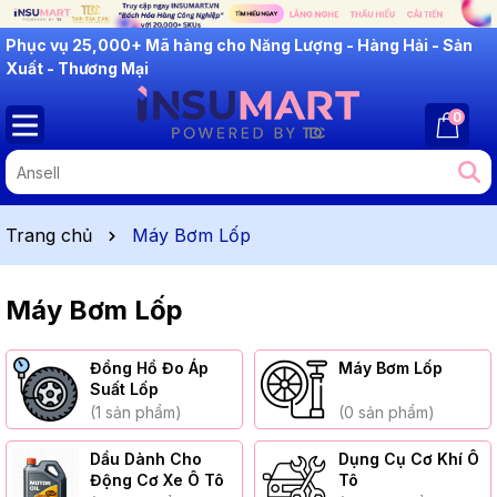
Phục vụ 25,000+ Mã hàng cho Năng Lượng - Hàng Hải - Sản
Xuất - Thương Mại
0
Trang chủ
Máy Bơm Lốp
Máy Bơm Lốp
Đồng Hồ Đo Áp
Máy Bơm Lốp
Suất Lốp
(1 sản phẩm)
(0 sản phẩm)
Dầu Dành Cho
Dụng Cụ Cơ Khí Ô
Động Cơ Xe Ô Tô
Tô