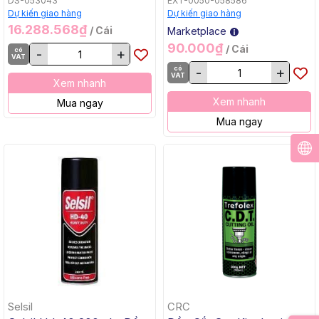
DS-053043
EXT-0050-058586
Dự kiến giao hàng
Dự kiến giao hàng
16.288.568₫
/ Cái
Marketplace
90.000₫
/ Cái
có
-
+
VAT
có
-
+
VAT
Xem nhanh
Xem nhanh
Mua ngay
Mua ngay
Selsil
CRC