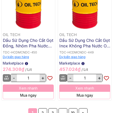
OIL TECH
OIL TECH
Dầu Sử Dụng Cho Cắt Gọt
Dầu Sử Dụng Cho Cắt Gọt
Đồng, Nhôm Pha Nước
Inox Không Pha Nước OIL
OIL TECH FULLY
TECH CUTTING OIL INOX
TDC-HCDMCNDC-450
TDC-HCDMCNDC-449
SYNTHETIC AL-CU, 18 L
32, 200 L / Phuy
Dự kiến giao hàng
Dự kiến giao hàng
/ Xô Đỏ
Marketplace
Marketplace
274.308₫
457.024₫
/ Lít
/ Lít
có
-
+
có
-
+
VAT
VAT
Xem nhanh
Xem nhanh
Mua ngay
Mua ngay
1
2
3
...
19
»