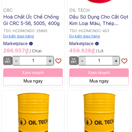
CRC
OIL TECH
Hoá Chất Ức Chế Chống
Dầu Sử Dụng Cho Cắt Gọt
Gỉ CRC 5-56, 5005, 400g
Kim Loại Màu, Thép
Không Pha Nước OIL
TDC-HCDMCNDC-25865
TDC-HCDMCNDC-453
TECH FULLY SYNTHETIC
Dự kiến giao hàng
Dự kiến giao hàng
CU - AL 3200, 200 L /
Marketplace
Marketplace
Phuy
286.957₫
456.926₫
/ Chai
/ Lít
có
-
+
có
-
+
VAT
VAT
Xem nhanh
Xem nhanh
Mua ngay
Mua ngay