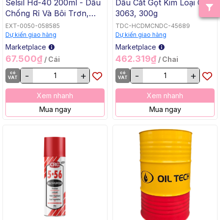
Selsil Hd-40 200ml - Dầu
Dầu Cắt Gọt Kim Loại CRC
Chống Rỉ Và Bôi Trơn,
3063, 300g
200ml, 36 Chai/Thùng
EXT-0050-058585
TDC-HCDMCNDC-45689
Dự kiến giao hàng
Dự kiến giao hàng
Marketplace
Marketplace
67.500₫
462.319₫
/ Cái
/ Chai
có
-
+
có
-
+
VAT
VAT
Xem nhanh
Xem nhanh
Mua ngay
Mua ngay