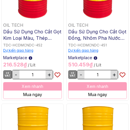
OIL TECH
OIL TECH
Dầu Sử Dụng Cho Cắt Gọt
Dầu Sử Dụng Cho Cắt Gọt
Kim Loại Màu, Thép
Đồng, Nhôm Pha Nước
Không Pha Nước OIL
OIL TECH FULLY
TDC-HCDMCNDC-452
TDC-HCDMCNDC-451
TECH FULLY SYNTHETIC
SYNTHETIC AL-CU, 200
Dự kiến giao hàng
Dự kiến giao hàng
CU - AL 3200, 18 L / Xô
L / Phuy
Marketplace
Marketplace
Đỏ
216.528₫
510.459₫
/ Lít
/ Lít
có
-
+
có
-
+
VAT
VAT
Xem nhanh
Xem nhanh
Mua ngay
Mua ngay