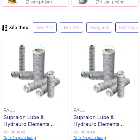
(2 sản phẩm)
(38 sản phẩm)
Xếp theo:
Tên A-Z
Tên Z-A
Hàng mới
Giá thấp 
PALL
PALL
Supralon Lube &
Supralon Lube &
Hydraulic Elements
Hydraulic Elements
HC9021FHT4Z
HC9021FHS4Z
DS-053049
DS-053048
Dự kiến giao hàng
Dự kiến giao hàng