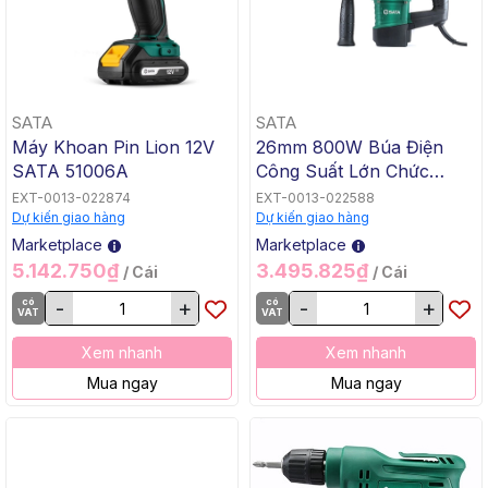
SATA
SATA
Máy Khoan Pin Lion 12V
26mm 800W Búa Điện
SATA 51006A
Công Suất Lớn Chức
Năng Kép Thép CR-V
EXT-0013-022874
EXT-0013-022588
SATA 51325
Dự kiến giao hàng
Dự kiến giao hàng
Marketplace
Marketplace
5.142.750₫
3.495.825₫
/ Cái
/ Cái
có
-
+
có
-
+
VAT
VAT
Xem nhanh
Xem nhanh
Mua ngay
Mua ngay