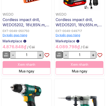
WEDO
WEDO
Cordless impact drill,
Cordless impact drill,
WEDO5202, 18V,85N.m,
WEDO5201, 18V,65N.m,
WEDO, Steel
WEDO, Steel
EXT-0049-050750
EXT-0049-049717
Dự kiến giao hàng
Dự kiến giao hàng
Marketplace
Marketplace
4.876.848₫
4.089.798₫
/ Cái
/ Cái
có
-
+
có
-
+
VAT
VAT
Xem nhanh
Xem nhanh
Mua ngay
Mua ngay