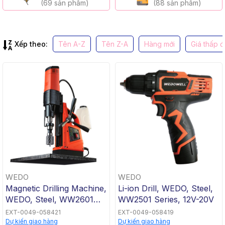
(69 sản phẩm)
(88 sản phẩm)
Xếp theo:
Tên A-Z
Tên Z-A
Hàng mới
Giá thấp 
WEDO
WEDO
Magnetic Drilling Machine,
Li-ion Drill, WEDO, Steel,
WEDO, Steel, WW2601
WW2501 Series, 12V-20V
Series, Dia.35mm-120mm,
EXT-0049-058421
EXT-0049-058419
1100W-2500W
Dự kiến giao hàng
Dự kiến giao hàng