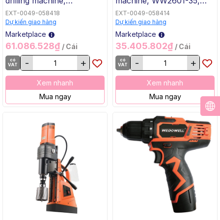
drilling machine,
machine, WW2601-35,
WW2601-50, 1500W,
1100W, WEDO, Steel
EXT-0049-058418
EXT-0049-058414
WEDO, Steel
Dự kiến giao hàng
Dự kiến giao hàng
Marketplace
Marketplace
61.086.528₫
35.405.802₫
/ Cái
/ Cái
có
-
+
có
-
+
VAT
VAT
Xem nhanh
Xem nhanh
Mua ngay
Mua ngay