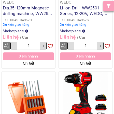
WEDO
WEDO
Dia.35-120mm Magnetic
Li-ion Drill, WW2501
drilling machine, WW2601
Series, 12-20V, WEDO,
Series, (1100-2500W),
Steel
EXT-0049-049578
EXT-0049-049576
WEDO, Steel
Dự kiến giao hàng
Dự kiến giao hàng
Marketplace
Marketplace
Liên hệ
Liên hệ
/ Cái
/ Cái
có
-
+
có
-
+
VAT
VAT
Xem nhanh
Xem nhanh
Chi tiết
Chi tiết