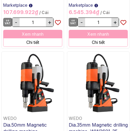
Marketplace
Marketplace
107.699.922₫
6.545.394₫
/ Cái
/ Cái
có
-
+
có
-
+
VAT
VAT
Xem nhanh
Xem nhanh
Chi tiết
Chi tiết
WEDO
WEDO
Dia.50mm Magnetic
Dia.35mm Magnetic drilling