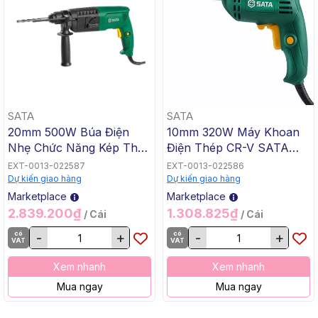
SATA
SATA
20mm 500W Búa Điện
10mm 320W Máy Khoan
Nhẹ Chức Năng Kép Thép
Điện Thép CR-V SATA
CR-V SATA 51321
51305
EXT-0013-022587
EXT-0013-022586
Dự kiến giao hàng
Dự kiến giao hàng
Marketplace
Marketplace
2.839.200₫
1.308.825₫
/ Cái
/ Cái
có
-
+
có
-
+
VAT
VAT
Xem nhanh
Xem nhanh
Mua ngay
Mua ngay