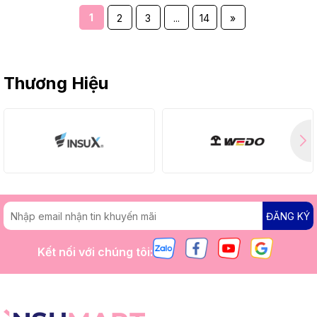
1
2
3
...
14
»
Thương Hiệu
ĐĂNG KÝ
Kết nối với chúng tôi: