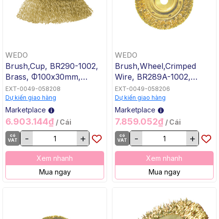
WEDO
WEDO
Brush,Cup, BR290-1002,
Brush,Wheel,Crimped
Brass, Φ100x30mm,
Wire, BR289A-1002,
WEDO, Non-Sparking
Brass, Φ125x15mm,
EXT-0049-058208
EXT-0049-058206
WEDO, Non-Sparking
Dự kiến giao hàng
Dự kiến giao hàng
Marketplace
Marketplace
6.903.144₫
7.859.052₫
/ Cái
/ Cái
có
-
+
có
-
+
VAT
VAT
Xem nhanh
Xem nhanh
Mua ngay
Mua ngay