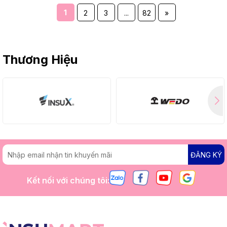
1
2
3
...
82
»
Thương Hiệu
ĐĂNG KÝ
Kết nối với chúng tôi: