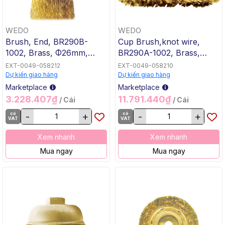
WEDO
WEDO
Brush, End, BR290B-
Cup Brush,knot wire,
1002, Brass, Φ26mm,
BR290A-1002, Brass,
WEDO, Non-Sparking
Φ100x30mm, WEDO,
EXT-0049-058212
EXT-0049-058210
Non-Sparking
Dự kiến giao hàng
Dự kiến giao hàng
Marketplace
Marketplace
3.228.407₫
11.791.440₫
/ Cái
/ Cái
có
-
+
có
-
+
VAT
VAT
Xem nhanh
Xem nhanh
Mua ngay
Mua ngay