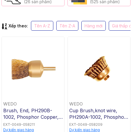
(26 sản phẩm)
(525 sản phẩm)
Xếp theo:
Tên A-Z
Tên Z-A
Hàng mới
Giá thấp 
WEDO
WEDO
Brush, End, PH290B-
Cup Brush,knot wire,
1002, Phosphor Copper,
PH290A-1002, Phosphor
Φ26mm, WEDO, Non-
Copper, Φ100x30mm,
EXT-0049-058211
EXT-0049-058209
Sparking
WEDO, Non-Sparking
Dự kiến giao hàng
Dự kiến giao hàng