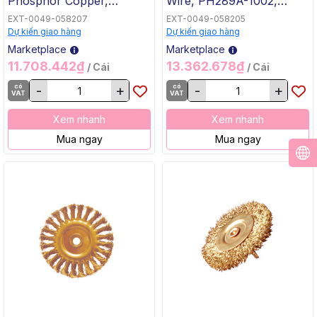
Phosphor Copper,
Wire, PH289A-1002,
Φ100x30mm, WEDO,
Phosphor Copper,
EXT-0049-058207
EXT-0049-058205
Non-Sparking
Φ125x15mm, WEDO, Non-
Dự kiến giao hàng
Dự kiến giao hàng
Sparking
Marketplace
Marketplace
11.708.442₫
13.362.678₫
/ Cái
/ Cái
có
-
+
có
-
+
VAT
VAT
Xem nhanh
Xem nhanh
Mua ngay
Mua ngay