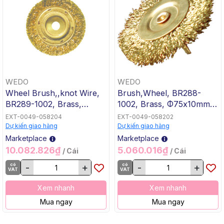
WEDO
WEDO
Wheel Brush,,knot Wire,
Brush,Wheel, BR288-
BR289-1002, Brass,
1002, Brass, Φ75x10mm,
Φ125x15mm, WEDO, Non-
WEDO, Non-Sparking
EXT-0049-058204
EXT-0049-058202
Sparking
Dự kiến giao hàng
Dự kiến giao hàng
Marketplace
Marketplace
10.082.826₫
5.060.016₫
/ Cái
/ Cái
có
-
+
có
-
+
VAT
VAT
Xem nhanh
Xem nhanh
Mua ngay
Mua ngay