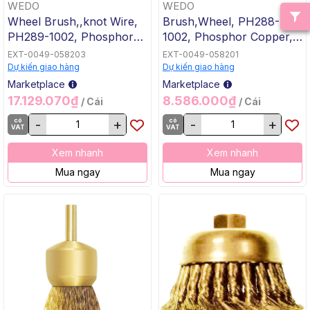
WEDO
WEDO
Wheel Brush,,knot Wire,
Brush,Wheel, PH288-
PH289-1002, Phosphor
1002, Phosphor Copper,
Copper, Φ125x15mm,
Φ75x10mm, WEDO, Non-
EXT-0049-058203
EXT-0049-058201
WEDO, Non-Sparking
Sparking
Dự kiến giao hàng
Dự kiến giao hàng
Marketplace
Marketplace
17.129.070₫
8.586.000₫
/ Cái
/ Cái
có
-
+
có
-
+
VAT
VAT
Xem nhanh
Xem nhanh
Mua ngay
Mua ngay