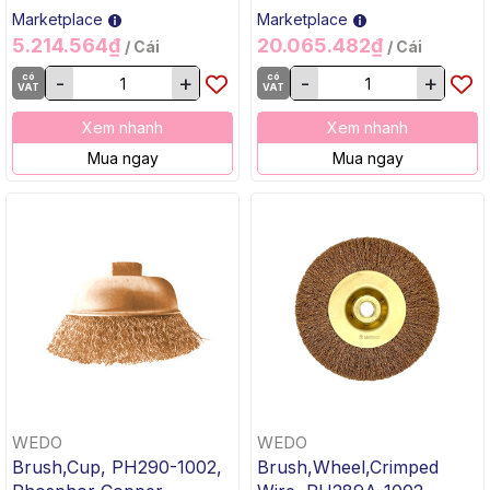
Marketplace
Marketplace
5.214.564₫
20.065.482₫
/ Cái
/ Cái
có
-
+
có
-
+
VAT
VAT
Xem nhanh
Xem nhanh
Mua ngay
Mua ngay
WEDO
WEDO
Brush,Cup, PH290-1002,
Brush,Wheel,Crimped