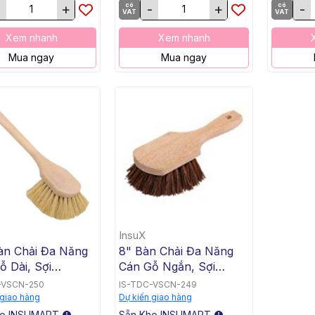
+
có
-
+
có
-
)
VAT
VAT
Xem nhanh
Xem nhanh
Mua ngay
Mua ngay
InsuX
àn Chải Đa Năng
8" Bàn Chải Đa Năng
ỗ Dài, Sợi
Cán Gỗ Ngắn, Sợi
co, InsuX
Palmyra, InsuX
-VSCN-250
IS-TDC-VSCN-249
LH2, 12
INXUBSH1,12
 giao hàng
Dự kiến giao hàng
ùng (20" Utility
Cái/Thùng (8" Utility
ho INSUMART
Sẵn Kho INSUMART