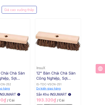
Giá cao xuống thấp
InsuX
 Chải Chà Sàn
12" Bàn Chải Chà Sàn
hiệp, Sợi
Công Nghiệp, Sợi
, InsuX
Palmyra, InsuX
SCN-252
IS-TDC-VSCN-251
 12 Cái/Thùng
INXDS1, 12 Cái/Thùng
ao hàng
Dự kiến giao hàng
ush Deck Scrub,
(12" Brush Deck Scrub,
 INSUMART
Sẵn Kho INSUMART
)
2" Trim)
00₫
193.320₫
/ Cái
/ Cái