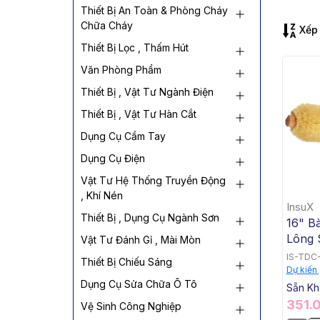
Thiết Bị An Toàn & Phòng Cháy
Chữa Cháy
Xếp 
Thiết Bị Lọc , Thấm Hút
Văn Phòng Phẩm
Thiết Bị , Vật Tư Ngành Điện
Thiết Bị , Vật Tư Hàn Cắt
Dụng Cụ Cầm Tay
Dụng Cụ Điện
Vật Tư Hệ Thống Truyền Động
, Khí Nén
InsuX
Thiết Bị , Dụng Cụ Ngành Sơn
16" B
Lông 
Vật Tư Đánh Gỉ , Mài Mòn
Chắn 
IS-TDC
Thiết Bị Chiếu Sáng
Vàng 
Dự kiến
Dụng Cụ Sửa Chữa Ô Tô
12 Cá
Sẵn K
Brush,
351.
Vệ Sinh Công Nghiệp
Yellow