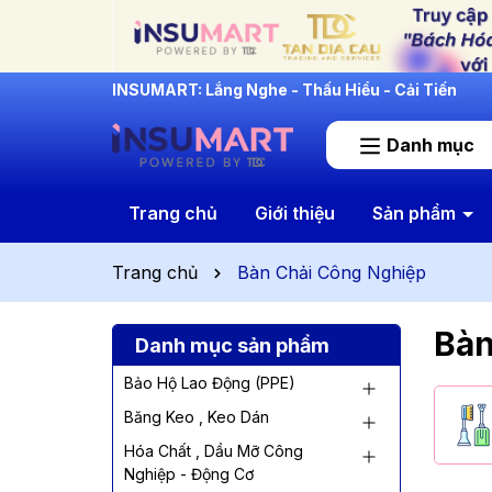
INSUMART: Lắng Nghe - Thấu Hiểu - Cải Tiến
Danh mục
Trang chủ
Giới thiệu
Sản phẩm
Trang chủ
Bàn Chải Công Nghiệp
Bàn
Danh mục sản phẩm
Bảo Hộ Lao Động (PPE)
Băng Keo , Keo Dán
Hóa Chất , Dầu Mỡ Công
Nghiệp - Động Cơ