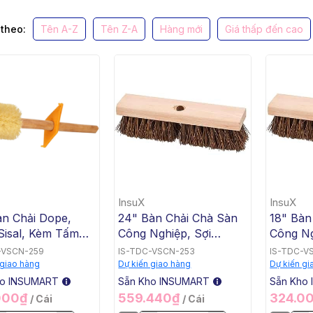
theo:
Tên A-Z
Tên Z-A
Hàng mới
Giá thấp đến cao
InsuX
InsuX
àn Chải Dope,
24" Bàn Chải Chà Sàn
18" Bàn
Sisal, Kèm Tấm
Công Nghiệp, Sợi
Công Ng
Tay Nhựa Màu
Palmyra, InsuX
Palmyra
-VSCN-259
IS-TDC-VSCN-253
IS-TDC-V
InsuX INXDB01,
INXDS2, 12 Cái/Thùng
INXDS2,
 giao hàng
Dự kiến giao hàng
Dự kiến gi
i/Thùng (16" Dope
(24" Brush Deck Scrub
(18" Br
ho INSUMART
Sẵn Kho INSUMART
Sẵn Kho
 Sisal, C/W
, 3" Trim)
3" Trim
000₫
559.440₫
324.0
/ Cái
/ Cái
 Plastic Hand