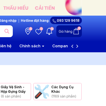
Đăng nhập
Hotline đặt hàng:
093 129 9618
0
8
0
14
Giỏ hàng
iên hệ
Chính sách
Company Profile
Giấy Vệ Sinh -
Các Dụng Cụ
Hộp Đựng Giấy
Khác
(6 sản phẩm)
(1169 sản phẩm)