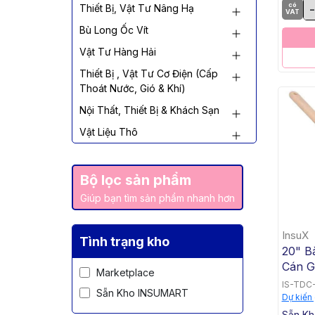
có
-
Thiết Bị, Vật Tư Nâng Hạ
Guard
VAT
Bù Long Ốc Vít
Vật Tư Hàng Hải
Thiết Bị , Vật Tư Cơ Điện (Cấp
Thoát Nước, Gió & Khí)
Nội Thất, Thiết Bị & Khách Sạn
Vật Liệu Thô
Bộ lọc sản phẩm
Giúp bạn tìm sản phẩm nhanh hơn
InsuX
Tình trạng kho
20" B
Cán G
Marketplace
Tampi
IS-TDC
Sẵn Kho INSUMART
INXUB
Dự kiến
Cái/Th
Sẵn K