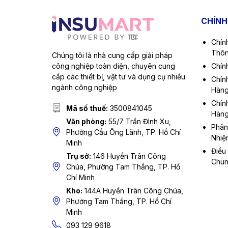
CHÍNH
Chín
Thôn
Chúng tôi là nhà cung cấp giải pháp
công nghiệp toàn diện, chuyên cung
Chín
cấp các thiết bị, vật tư và dụng cụ nhiều
Chín
ngành công nghiệp
Hàn
Chín
Mã số thuế:
3500841045
Hàn
Văn phòng:
55/7 Trần Đình Xu,
Phân
Phường Cầu Ông Lãnh, TP. Hồ Chí
Nhiệ
Minh
Điều
Trụ sở:
146 Huyền Trân Công
Chu
Chúa, Phường Tam Thắng, TP. Hồ
Chí Minh
Kho:
144A Huyền Trân Công Chúa,
Phường Tam Thắng, TP. Hồ Chí
Minh
093 129 9618