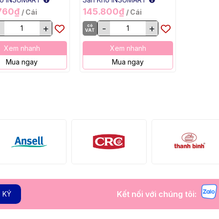
 Long Handle, 2"
Scrub Brush Short
760₫
145.800₫
/ Cái
/ Cái
 Tampico)
Handle, 2" Trim)
+
có
-
+
VAT
Xem nhanh
Xem nhanh
Mua ngay
Mua ngay
Kết nối với chúng tôi:
 KÝ