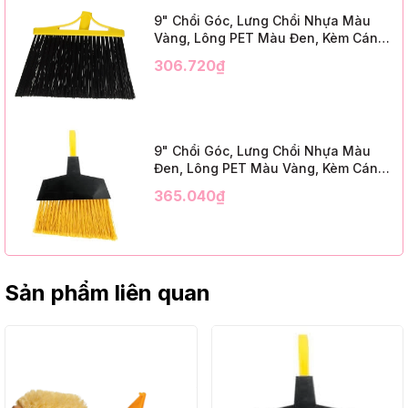
9" Chổi Góc, Lưng Chổi Nhựa Màu
Vàng, Lông PET Màu Đen, Kèm Cán
Kim Loại Dài 1m2, InsuX INXABHB01,
306.720₫
12 Bộ/Thùng (9" Angle Broom, Yellow
Cap, Black PET, C/W 47" Metal
Handle)
9" Chổi Góc, Lưng Chổi Nhựa Màu
Đen, Lông PET Màu Vàng, Kèm Cán
Kim Loại Dài 1m2, InsuX INXABHY01,
365.040₫
12 Bộ/Thùng (9" Angle Broom, Black
Cap, Yellow PET, C/W 47" Metal
Handle)
Sản phẩm liên quan