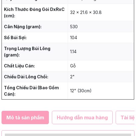
Kích Thước Đóng Gói DxRxC
32 x 21.6 x 30.8
(cm):
Cân Nặng (gram):
530
Số Búi Sợi:
104
Trọng Lượng Búi Lông
1.14
(gram):
Chất Liệu Cán:
Gỗ
Chiều Dài Lông Chổi:
2"
Tổng Chiều Dài (Bao Gồm
12" (30cm)
Cán):
Mô tả sản phẩm
Hướng dẫn mua hàng
Tài liệ