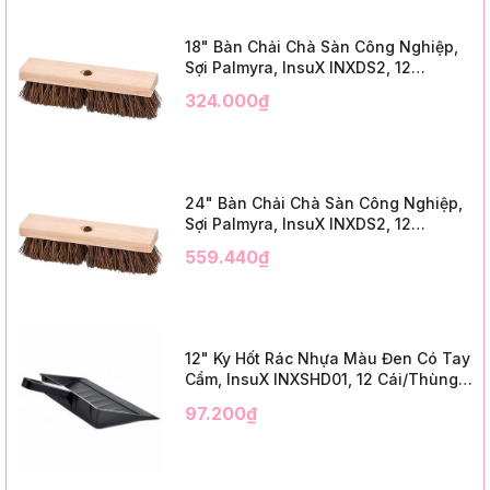
18" Bàn Chải Chà Sàn Công Nghiệp,
Sợi Palmyra, InsuX INXDS2, 12
Cái/Thùng (18" Brush Deck Scrub, 3"
324.000₫
Trim)
24" Bàn Chải Chà Sàn Công Nghiệp,
Sợi Palmyra, InsuX INXDS2, 12
Cái/Thùng (24" Brush Deck Scrub ,
559.440₫
3" Trim)
12" Ky Hốt Rác Nhựa Màu Đen Có Tay
Cầm, InsuX INXSHD01, 12 Cái/Thùng,
Mã IMPA 174141 (12" Dustpan Shovel,
97.200₫
Black Plastic)