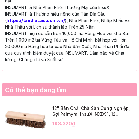
hải.
INSUMART là Nhà Phân Phối Thương Mại của InsuX
INSUMART là Thương hiệu riêng của Tân Địa Cầu
(
https://tandiacau.com.vn/
), Nhà Phân Phối, Nhập Khẩu và
Nhà Thầu với Lịch sử thành lập Trên 25 Năm.
INSUMART hiện có sẵn trên 10,000 mã Hàng Hóa với kho Bãi
Trên 1,000 m2 tại Vũng Tàu và Hồ Chí Minh; kết hợp với Hơn
20,000 mã Hàng hóa từ các Nhà Sản Xuất, Nhà Phân Phối đã
qua quy trình kiểm duyệt của INSUMART. Đảm bảo về Chất
lượng, Chứng chỉ và Xuất sứ.
Có thể bạn đang tìm
12" Bàn Chải Chà Sàn Công Nghiệp,
Sợi Palmyra, InsuX INXDS1, 12
Cái/Thùng (12" Brush Deck Scrub, 2"
193.320₫
Trim)