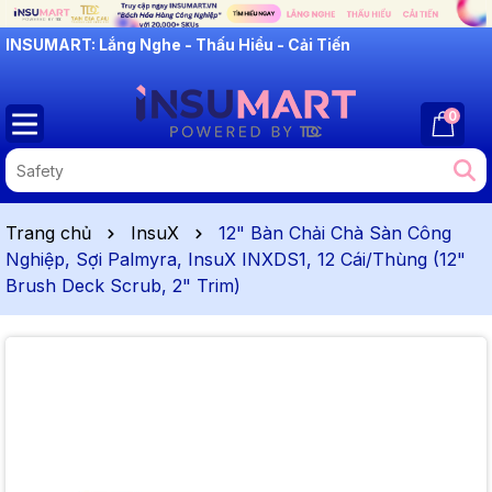
INSUMART: Lắng Nghe - Thấu Hiểu - Cải Tiến
0
Trang chủ
InsuX
12" Bàn Chải Chà Sàn Công
Nghiệp, Sợi Palmyra, InsuX INXDS1, 12 Cái/Thùng (12"
Brush Deck Scrub, 2" Trim)