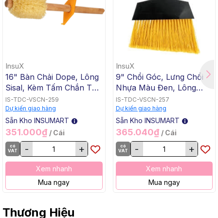
InsuX
InsuX
16" Bàn Chải Dope, Lông
9" Chổi Góc, Lưng Chổi
Sisal, Kèm Tấm Chắn Tay
Nhựa Màu Đen, Lông
Nhựa Màu Vàng InsuX
PET Màu Vàng, Kèm Cán
IS-TDC-VSCN-259
IS-TDC-VSCN-257
INXDB01, 12 Cái/Thùng
Kim Loại Dài 1m2, InsuX
Dự kiến giao hàng
Dự kiến giao hàng
(16" Dope Brush, Sisal,
INXABHY01, 12
Sẵn Kho INSUMART
Sẵn Kho INSUMART
C/W Yellow Plastic Hand
Bộ/Thùng (9" Angle
351.000₫
365.040₫
/ Cái
/ Cái
Guard)
Broom, Black Cap, Yellow
có
-
+
có
-
+
PET, C/W 47" Metal
VAT
VAT
Handle)
Xem nhanh
Xem nhanh
Mua ngay
Mua ngay
Thương Hiệu