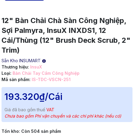
12" Bàn Chải Chà Sàn Công Nghiệp,
Sợi Palmyra, InsuX INXDS1, 12
Cái/Thùng (12" Brush Deck Scrub, 2"
Trim)
Sẵn Kho INSUMART
Thương hiệu:
InsuX
Loại:
Bàn Chải Tay Cầm Công Nghiệp
Mã sản phẩm:
IS-TDC-VSCN-251
193.320₫
/Cái
Giá đã bao gồm thuế
VAT
Chưa bao gồm Phí vận chuyển và các chi phí khác (nếu có)
Tồn kho:
Còn 504 sản phẩm