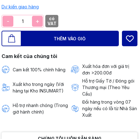
Dự kiến giao hàng
có
-
+
VAT
THÊM VÀO GIỎ
Cam kết của chúng tôi
Xuất hóa đơn với giá trị
Cam kết 100% chính hãng
đơn >200.00đ
Hỗ trợ Giấy Tờ / Đóng gói
Xuất kho trong ngày (Với
Thương mại (Theo Yêu
hàng tại Kho INSUMART)
Cầu)
Đổi hàng trong vòng 07
Hỗ trợ nhanh chóng (Trong
ngày nếu có lỗi từ Nhà Sản
giờ hành chính)
Xuất
CHÚNG TÔI LUÔN SẴN SÀNG