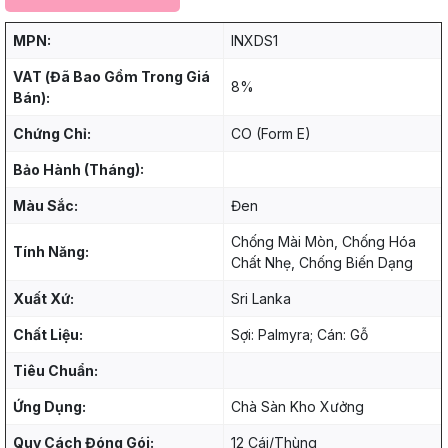
MPN:
INXDS1
VAT (Đã Bao Gồm Trong Giá
8%
Bán):
Chứng Chỉ:
CO (Form E)
Bảo Hành (Tháng):
Màu Sắc:
Đen
Chống Mài Mòn, Chống Hóa
Tính Năng:
Chất Nhẹ, Chống Biến Dạng
Xuất Xứ:
Sri Lanka
Chất Liệu:
Sợi: Palmyra; Cán: Gỗ
Tiêu Chuẩn:
Ứng Dụng:
Chà Sàn Kho Xưởng
Quy Cách Đóng Gói:
12 Cái/Thùng