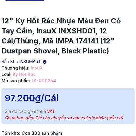
12" Ky Hốt Rác Nhựa Màu Đen Có
Tay Cầm, InsuX INXSHD01, 12
Cái/Thùng, Mã IMPA 174141 (12"
Dustpan Shovel, Black Plastic)
Sẵn Kho INSUMART
Thương hiệu:
InsuX
Loại:
Ky Hốt Rác
Mã sản phẩm:
IS-000254
97.200₫
/Cái
Giá đã bao gồm thuế
VAT
Chưa bao gồm Phí vận chuyển và các chi phí khác (nếu có)
Tồn kho:
Còn 300 sản phẩm