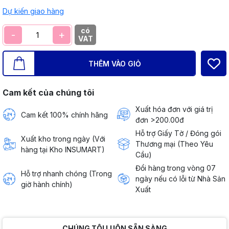
Dự kiến giao hàng
có
-
+
VAT
THÊM VÀO GIỎ
Cam kết của chúng tôi
Xuất hóa đơn với giá trị
Cam kết 100% chính hãng
đơn >200.00đ
Hỗ trợ Giấy Tờ / Đóng gói
Xuất kho trong ngày (Với
Thương mại (Theo Yêu
hàng tại Kho INSUMART)
Cầu)
Đổi hàng trong vòng 07
Hỗ trợ nhanh chóng (Trong
ngày nếu có lỗi từ Nhà Sản
giờ hành chính)
Xuất
CHÚNG TÔI LUÔN SẴN SÀNG