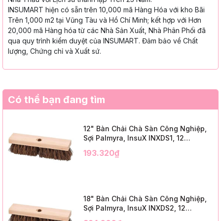
INSUMART hiện có sẵn trên 10,000 mã Hàng Hóa với kho Bãi
Trên 1,000 m2 tại Vũng Tàu và Hồ Chí Minh; kết hợp với Hơn
20,000 mã Hàng hóa từ các Nhà Sản Xuất, Nhà Phân Phối đã
qua quy trình kiểm duyệt của INSUMART. Đảm bảo về Chất
lượng, Chứng chỉ và Xuất sứ.
Có thể bạn đang tìm
12" Bàn Chải Chà Sàn Công Nghiệp,
Sợi Palmyra, InsuX INXDS1, 12
Cái/Thùng (12" Brush Deck Scrub, 2"
193.320₫
Trim)
18" Bàn Chải Chà Sàn Công Nghiệp,
Sợi Palmyra, InsuX INXDS2, 12
Cái/Thùng (18" Brush Deck Scrub, 3"