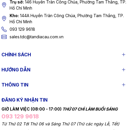
Trụ sở:
146 Huyền Trân Công Chúa, Phường Tam Thắng, TP.
Hồ Chí Minh
Kho:
144A Huyền Trân Công Chúa, Phường Tam Thắng, TP.
Hồ Chí Minh
093 129 9618
sales.tdc@tandiacau.com.vn
CHÍNH SÁCH
HƯỚNG DẪN
THÔNG TIN
ĐĂNG KÝ NHẬN TIN
GIỜ LÀM VIỆC (08:00 - 17:00)
THỨ 07 CHỈ LÀM BUỔI SÁNG
093 129 9618
Từ Thứ 02 Tới Thứ 06 và Sáng Thứ 07 (Trừ các ngày Lễ, Tết)