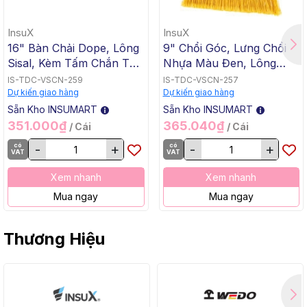
InsuX
InsuX
16" Bàn Chải Dope, Lông
9" Chổi Góc, Lưng Chổi
Sisal, Kèm Tấm Chắn Tay
Nhựa Màu Đen, Lông
Nhựa Màu Vàng InsuX
PET Màu Vàng, Kèm Cán
IS-TDC-VSCN-259
IS-TDC-VSCN-257
INXDB01, 12 Cái/Thùng
Kim Loại Dài 1m2, InsuX
Dự kiến giao hàng
Dự kiến giao hàng
(16" Dope Brush, Sisal,
INXABHY01, 12
Sẵn Kho INSUMART
Sẵn Kho INSUMART
C/W Yellow Plastic Hand
Bộ/Thùng (9" Angle
351.000₫
365.040₫
/ Cái
/ Cái
Guard)
Broom, Black Cap, Yellow
có
-
+
có
-
+
PET, C/W 47" Metal
VAT
VAT
Handle)
Xem nhanh
Xem nhanh
Mua ngay
Mua ngay
Thương Hiệu