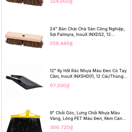
324.000₫
Trim)
24" Bàn Chải Chà Sàn Công Nghiệp,
Sợi Palmyra, InsuX INXDS2, 12
Cái/Thùng (24" Brush Deck Scrub ,
559.440₫
3" Trim)
12" Ky Hốt Rác Nhựa Màu Đen Có Tay
Cầm, InsuX INXSHD01, 12 Cái/Thùng,
Mã IMPA 174141 (12" Dustpan Shovel,
97.200₫
Black Plastic)
9" Chổi Góc, Lưng Chổi Nhựa Màu
Vàng, Lông PET Màu Đen, Kèm Cán
Kim Loại Dài 1m2, InsuX INXABHB01,
306.720₫
12 Bộ/Thùng (9" Angle Broom, Yellow