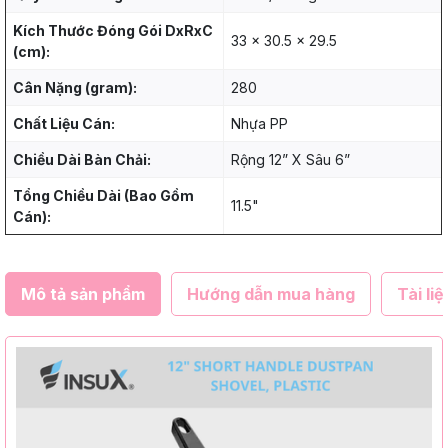
Kích Thước Đóng Gói DxRxC
33 x 30.5 x 29.5
(cm):
Cân Nặng (gram):
280
Chất Liệu Cán:
Nhựa PP
Chiều Dài Bàn Chải:
Rộng 12” X Sâu 6”
Tổng Chiều Dài (Bao Gồm
11.5"
Cán):
Mô tả sản phẩm
Hướng dẫn mua hàng
Tài liệ