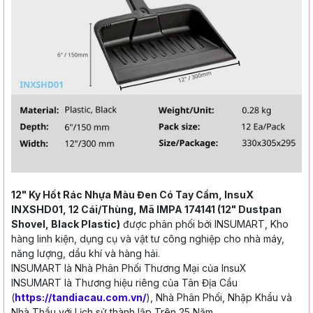
12" Ky Hốt Rác Nhựa Màu Đen Có Tay Cầm, InsuX
INXSHD01, 12 Cái/Thùng, Mã IMPA 174141 (12" Dustpan
Shovel, Black Plastic)
được phân phối bởi INSUMART, Kho
hàng linh kiện, dụng cụ và vật tư công nghiệp cho nhà máy,
năng lượng, dầu khí và hàng hải.
INSUMART là Nhà Phân Phối Thương Mại của InsuX
INSUMART là Thương hiệu riêng của Tân Địa Cầu
(
https://tandiacau.com.vn/
), Nhà Phân Phối, Nhập Khẩu và
Nhà Thầu với Lịch sử thành lập Trên 25 Năm.