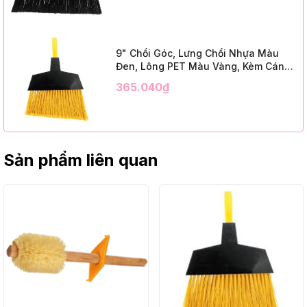
Cap, Black PET, C/W 47" Metal
Handle)
9" Chổi Góc, Lưng Chổi Nhựa Màu
Đen, Lông PET Màu Vàng, Kèm Cán
Kim Loại Dài 1m2, InsuX INXABHY01,
365.040₫
12 Bộ/Thùng (9" Angle Broom, Black
Cap, Yellow PET, C/W 47" Metal
Handle)
Sản phẩm liên quan