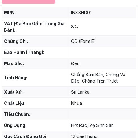
MPN:
INXSHD01
VAT (Đã Bao Gồm Trong Giá
8%
Bán):
Chứng Chỉ:
CO (Form E)
Bảo Hành (Tháng):
Màu Sắc:
Đen
Chống Bám Bẩn, Chống Va
Tính Năng:
Đập, Chống Trơn Trượt
Xuất Xứ:
Sri Lanka
Chất Liệu:
Nhựa
Tiêu Chuẩn:
Ứng Dụng:
Hốt Rác, Vệ Sinh Sàn
Quy Cách Đóng Gói:
12 Cái/Thùng