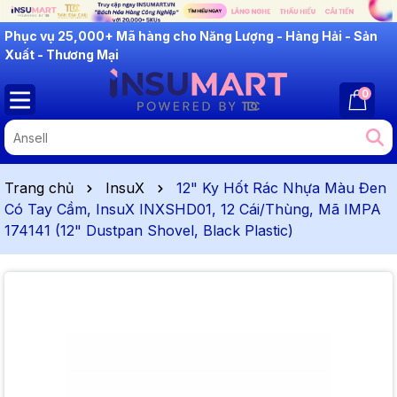
INSUMART: Lắng Nghe - Thấu Hiểu - Cải Tiến
Phục vụ 25,000+ Mã hàng cho Năng Lượng - Hàng Hải - Sản
Xuất - Thương Mại
0
Trang chủ
InsuX
12" Ky Hốt Rác Nhựa Màu Đen
Có Tay Cầm, InsuX INXSHD01, 12 Cái/Thùng, Mã IMPA
174141 (12" Dustpan Shovel, Black Plastic)