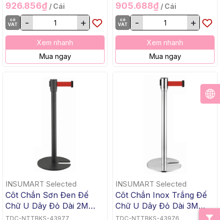
926.856₫
905.688₫
/ Cái
/ Cái
có
-
+
có
-
+
VAT
VAT
Xem nhanh
Xem nhanh
Mua ngay
Mua ngay
INSUMART Selected
INSUMART Selected
Côt Chắn Sơn Đen Đế
Côt Chắn Inox Trắng Đế
Chữ U Dây Đỏ Dài 2M
Chữ U Dây Đỏ Dài 3M
PTCI-D
PTCI-U3R
TDC-NTTBKS-43977
TDC-NTTBKS-43976