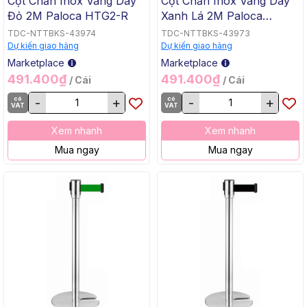
Cột Chắn Inox Vàng Dây
Cột Chắn Inox Vàng Dây
Đỏ 2M Paloca HTG2-R
Xanh Lá 2M Paloca
HTG2-X
TDC-NTTBKS-43974
TDC-NTTBKS-43973
Dự kiến giao hàng
Dự kiến giao hàng
Marketplace
Marketplace
491.400₫
491.400₫
/ Cái
/ Cái
có
-
+
có
-
+
VAT
VAT
Xem nhanh
Xem nhanh
Mua ngay
Mua ngay