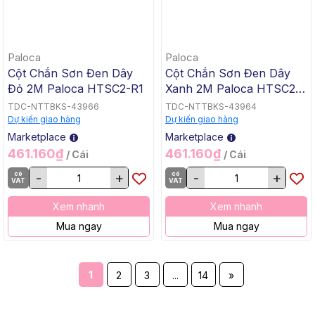
Paloca
Paloca
Cột Chắn Sơn Đen Dây
Cột Chắn Sơn Đen Dây
Đỏ 2M Paloca HTSC2-R1
Xanh 2M Paloca HTSC2-
B1
TDC-NTTBKS-43966
TDC-NTTBKS-43964
Dự kiến giao hàng
Dự kiến giao hàng
Marketplace
Marketplace
461.160₫
461.160₫
/ Cái
/ Cái
có
-
+
có
-
+
VAT
VAT
Xem nhanh
Xem nhanh
Mua ngay
Mua ngay
1
2
3
...
14
»