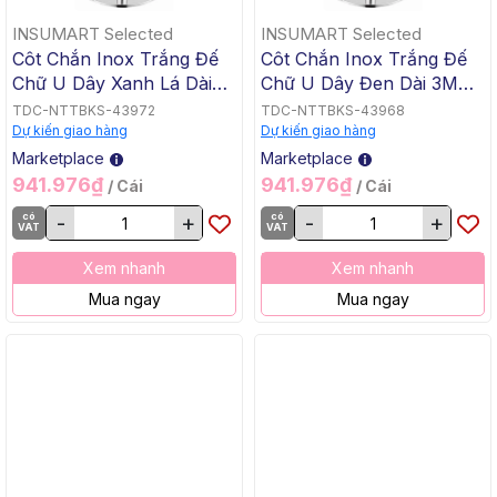
INSUMART Selected
INSUMART Selected
Côt Chắn Inox Trắng Đế
Côt Chắn Inox Trắng Đế
Chữ U Dây Xanh Lá Dài
Chữ U Dây Đen Dài 3M
3M PTCI-U3
PTCI-UD3
TDC-NTTBKS-43972
TDC-NTTBKS-43968
Dự kiến giao hàng
Dự kiến giao hàng
Marketplace
Marketplace
941.976₫
941.976₫
/ Cái
/ Cái
có
-
+
có
-
+
VAT
VAT
Xem nhanh
Xem nhanh
Mua ngay
Mua ngay