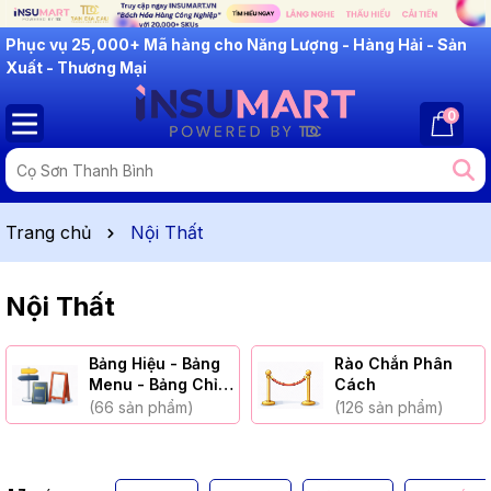
Phục vụ 25,000+ Mã hàng cho Năng Lượng - Hàng Hải - Sản
Xuất - Thương Mại
0
Trang chủ
Nội Thất
Nội Thất
Bảng Hiệu - Bảng
Rào Chắn Phân
Menu - Bảng Chỉ
Cách
Dẫn
(66 sản phẩm)
(126 sản phẩm)