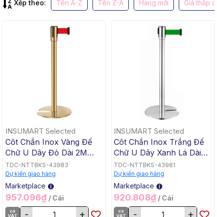
Xếp theo:
Tên A-Z
Tên Z-A
Hàng mới
Giá thấp 
INSUMART Selected
INSUMART Selected
Côt Chắn Inox Vàng Đế
Côt Chắn Inox Trắng Đế
Chữ U Dây Đỏ Dài 2M
Chữ U Dây Xanh Lá Dài
PTCI-V
2M PTCI-U2
TDC-NTTBKS-43983
TDC-NTTBKS-43981
Dự kiến giao hàng
Dự kiến giao hàng
Marketplace
Marketplace
957.096₫
920.808₫
/ Cái
/ Cái
có
-
+
có
-
+
VAT
VAT