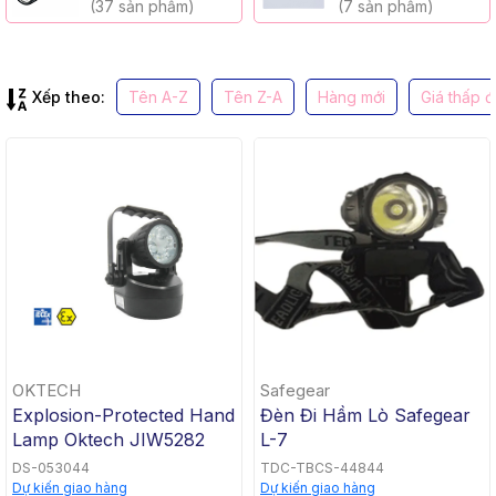
(37 sản phẩm)
(7 sản phẩm)
Xếp theo:
Tên A-Z
Tên Z-A
Hàng mới
Giá thấp 
OKTECH
Safegear
Explosion-Protected Hand
Đèn Đi Hầm Lò Safegear
Lamp Oktech JIW5282
L-7
DS-053044
TDC-TBCS-44844
Dự kiến giao hàng
Dự kiến giao hàng