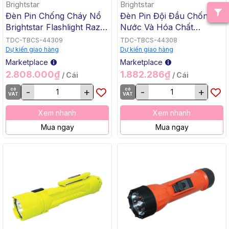
Brightstar
Brightstar
Đèn Pin Chống Cháy Nổ
Đèn Pin Đội Đầu Chống
Brightstar Flashlight Razor
Nước Và Hóa Chất
LED 3 Pin AA Màu Cam
200501 LED Koehler
TDC-TBCS-44309
TDC-TBCS-44308
60170 ATEX Zone 0
Brightstar (ATEX) (Theo
Dự kiến giao hàng
Dự kiến giao hàng
Koehler Brightstar (Theo
Tiêu Chuẩn Mỹ)
Marketplace
Marketplace
Tiêu Chuẩn Mỹ) (Mã Cũ
2.808.000₫
1.882.286₫
/ Cái
/ Cái
60102)
có
-
+
có
-
+
VAT
VAT
Xem nhanh
Xem nhanh
Mua ngay
Mua ngay