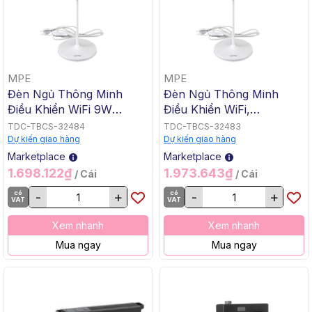
MPE
MPE
Đèn Ngủ Thông Minh
Đèn Ngủ Thông Minh
Điều Khiển WiFi 9W
Điều Khiển WiFi,
220VAC MPE BHS2/SC,
Bluetooth 9W 220VAC
TDC-TBCS-32484
TDC-TBCS-32483
270×270×500mm, 1
MPE BHS1,
Dự kiến giao hàng
Dự kiến giao hàng
Cái/Hộp, 12 Cái/Thùng
270×270×500mm, 1
Marketplace
Marketplace
Cái/Hộp, 12 Cái/Thùng
1.698.122₫
1.973.643₫
/ Cái
/ Cái
có
-
+
có
-
+
VAT
VAT
Xem nhanh
Xem nhanh
Mua ngay
Mua ngay