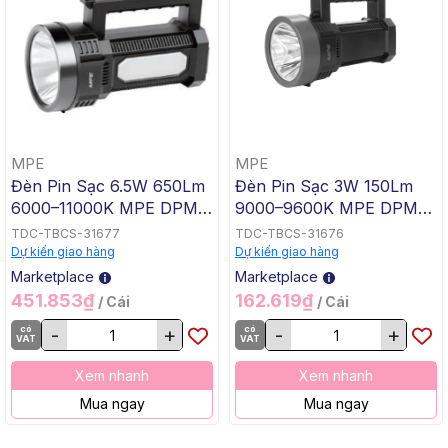
MPE
MPE
Đèn Pin Sạc 6.5W 650Lm
Đèn Pin Sạc 3W 150Lm
6000–11000K MPE DPM3,
9000–9600K MPE DPM2,
119x229x149mm, 12
86x166x120mm, 30
TDC-TBCS-31677
TDC-TBCS-31676
Cái/Thùng
Cái/Thùng
Dự kiến giao hàng
Dự kiến giao hàng
Marketplace
Marketplace
451.853₫
162.619₫
/ Cái
/ Cái
có
-
+
có
-
+
VAT
VAT
Xem nhanh
Xem nhanh
Mua ngay
Mua ngay