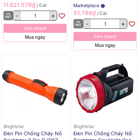
11.621.579₫
/ Cái
Marketplace
51.786₫
/ Cái
có
-
+
VAT
có
-
+
VAT
Xem nhanh
Xem nhanh
Mua ngay
Mua ngay
Brightstar
Brightstar
Đèn Pin Chống Cháy Nổ
Đèn Pin Chống Cháy Nổ