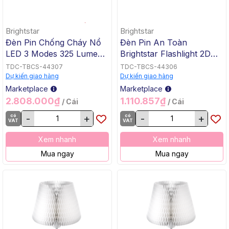
Brightstar
Brightstar
Đèn Pin Chống Cháy Nổ
Đèn Pin An Toàn
LED 3 Modes 325 Lumens
Brightstar Flashlight 2D
Màu Vàng FSL 60170
Cell CE, UL Approved
TDC-TBCS-44307
TDC-TBCS-44306
Koehler Brightstar (ATEX)
2217-LED (PN 15460LED)
Dự kiến giao hàng
Dự kiến giao hàng
(Theo Tiêu Chuẩn Mỹ)
Koehler Brightstar (Theo
Marketplace
Marketplace
Tiêu Chuẩn Mỹ)
2.808.000₫
1.110.857₫
/ Cái
/ Cái
có
-
+
có
-
+
VAT
VAT
Xem nhanh
Xem nhanh
Mua ngay
Mua ngay