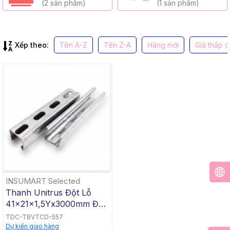
(2 sản phẩm)
(1 sản phẩm)
Xếp theo:
Tên A-Z
Tên Z-A
Hàng mới
Giá thấp 
INSUMART Selected
Thanh Unitrus Đột Lỗ
41x21x1,5Yx3000mm Đến
41x41x2Yx3000mm
TDC-TBVTCD-557
Dự kiến giao hàng