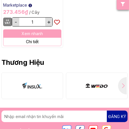
Marketplace
273.456₫
/ Cây
có
-
+
VAT
Xem nhanh
Chi tiết
Thương Hiệu
ĐĂNG KÝ