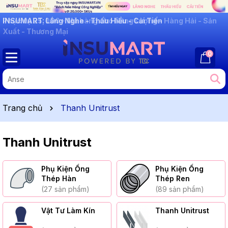
INSUMART: Lắng Nghe - Thấu Hiểu - Cải Tiến
Phục vụ 25,000+ Mã hàng cho Năng Lượng - Hàng Hải - Sản
Xuất - Thương Mại
0
Trang chủ
Thanh Unitrust
Thanh Unitrust
Phụ Kiện Ống
Phụ Kiện Ống
Thép Hàn
Thép Ren
(27 sản phẩm)
(89 sản phẩm)
Vật Tư Làm Kín
Thanh Unitrust