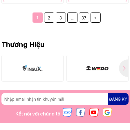
1
2
3
...
37
»
Thương Hiệu
ĐĂNG KÝ
Kết nối với chúng tôi: