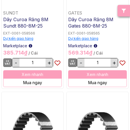
SUNDT
GATES
Dây Curoa Răng 8M
Dây Curoa Răng 8M
Sundt 880-8M-25
Gates 880-8M-25
EXT-0061-058566
EXT-0061-058565
Dự kiến giao hàng
Dự kiến giao hàng
Marketplace
Marketplace
385.714₫
569.314₫
/ Cái
/ Cái
có
-
+
có
-
+
VAT
VAT
Xem nhanh
Xem nhanh
Mua ngay
Mua ngay