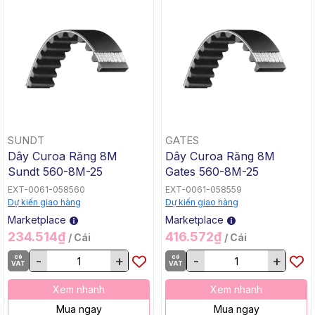
SUNDT
GATES
Dây Curoa Răng 8M
Dây Curoa Răng 8M
Sundt 560-8M-25
Gates 560-8M-25
EXT-0061-058560
EXT-0061-058559
Dự kiến giao hàng
Dự kiến giao hàng
Marketplace
Marketplace
234.514₫
416.572₫
/ Cái
/ Cái
có
-
+
có
-
+
VAT
VAT
Xem nhanh
Xem nhanh
Mua ngay
Mua ngay