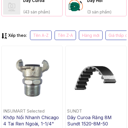
Dây Curoa
Dây Hơi
(43 sản phẩm)
(3 sản phẩm)
Xếp theo:
Tên A-Z
Tên Z-A
Hàng mới
Giá thấp 
INSUMART Selected
SUNDT
Khớp Nối Nhanh Chicago
Dây Curoa Răng 8M
4 Tai Ren Ngoài, 1-1/4"
Sundt 1520-8M-50