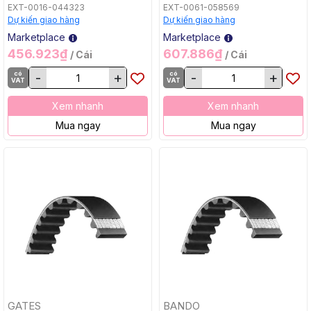
EXT-0016-044323
EXT-0061-058569
Dự kiến giao hàng
Dự kiến giao hàng
Marketplace
Marketplace
456.923₫
607.886₫
/ Cái
/ Cái
có
-
+
có
-
+
VAT
VAT
Xem nhanh
Xem nhanh
Mua ngay
Mua ngay
GATES
BANDO