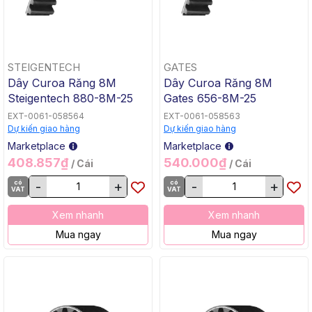
STEIGENTECH
GATES
Dây Curoa Răng 8M
Dây Curoa Răng 8M
Steigentech 880-8M-25
Gates 656-8M-25
EXT-0061-058564
EXT-0061-058563
Dự kiến giao hàng
Dự kiến giao hàng
Marketplace
Marketplace
408.857₫
540.000₫
/ Cái
/ Cái
có
-
+
có
-
+
VAT
VAT
Xem nhanh
Xem nhanh
Mua ngay
Mua ngay