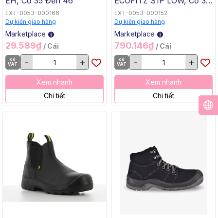
EH, Cỡ 35 Đến 46
ECOFITZ S1P LOW, Cỡ 35
Đến 48
EXT-0053-000166
EXT-0053-000152
Dự kiến giao hàng
Dự kiến giao hàng
Marketplace
Marketplace
29.589₫
790.146₫
/ Cái
/ Cái
có
-
+
có
-
+
VAT
VAT
Xem nhanh
Xem nhanh
Chi tiết
Chi tiết