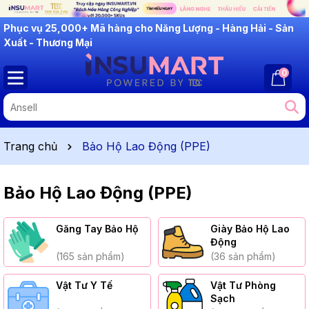
INSUMART: Lắng Nghe - Thấu Hiểu - Cải Tiến
Phục vụ 25,000+ Mã hàng cho Năng Lượng - Hàng Hải - Sản
Xuất - Thương Mại
0
Trang chủ
Bảo Hộ Lao Động (PPE)
Bảo Hộ Lao Động (PPE)
Găng Tay Bảo Hộ
Giày Bảo Hộ Lao
Động
(165 sản phẩm)
(36 sản phẩm)
Vật Tư Y Tế
Vật Tư Phòng
Sạch