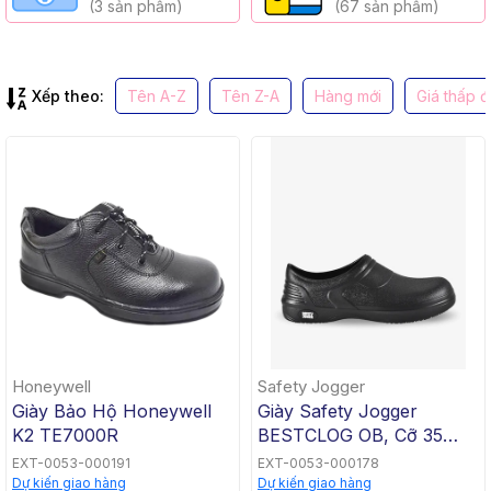
(3 sản phẩm)
(67 sản phẩm)
Xếp theo:
Tên A-Z
Tên Z-A
Hàng mới
Giá thấp 
Honeywell
Safety Jogger
Giày Bảo Hộ Honeywell
Giày Safety Jogger
K2 TE7000R
BESTCLOG OB, Cỡ 35
Đến 47
EXT-0053-000191
EXT-0053-000178
Dự kiến giao hàng
Dự kiến giao hàng