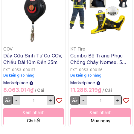
COV
KT Fire
Dây Cứu Sinh Tự Co COV,
Combo Bộ Trang Phục
Chiều Dài 10m Đến 35m
Chống Cháy Nomex, 5
Món KT Fire KTFSN700,
EXT-0053-000117
EXT-0053-000116
Màu Xanh Đen
Dự kiến giao hàng
Dự kiến giao hàng
Marketplace
Marketplace
8.063.014₫
11.288.219₫
/ Cái
/ Cái
có
-
+
có
-
+
VAT
VAT
Xem nhanh
Xem nhanh
Chi tiết
Mua ngay