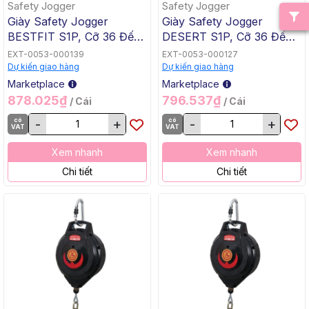
Safety Jogger
Safety Jogger
Giày Safety Jogger
Giày Safety Jogger
BESTFIT S1P, Cỡ 36 Đến
DESERT S1P, Cỡ 36 Đến
48
47
EXT-0053-000139
EXT-0053-000127
Dự kiến giao hàng
Dự kiến giao hàng
Marketplace
Marketplace
878.025₫
796.537₫
/ Cái
/ Cái
có
-
+
có
-
+
VAT
VAT
Xem nhanh
Xem nhanh
Chi tiết
Chi tiết