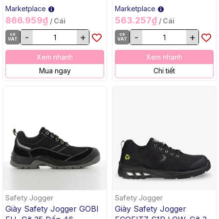
Marketplace
Marketplace
866.959₫
563.257₫
/ Cái
/ Cái
có
-
+
có
-
+
VAT
VAT
Xem nhanh
Xem nhanh
Mua ngay
Chi tiết
Safety Jogger
Safety Jogger
Giày Safety Jogger GOBI
Giày Safety Jogger