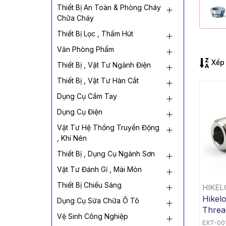
Thiết Bị An Toàn & Phòng Cháy
Chữa Cháy
Thiết Bị Lọc , Thấm Hút
Văn Phòng Phẩm
Xếp 
Thiết Bị , Vật Tư Ngành Điện
Thiết Bị , Vật Tư Hàn Cắt
Dụng Cụ Cầm Tay
Dụng Cụ Điện
Vật Tư Hệ Thống Truyền Động
, Khí Nén
Thiết Bị , Dụng Cụ Ngành Sơn
Vật Tư Đánh Gỉ , Mài Mòn
Thiết Bị Chiếu Sáng
HIKEL
Hikelo
Dụng Cụ Sửa Chữa Ô Tô
Threa
Vệ Sinh Công Nghiệp
CGA58
EXT-00