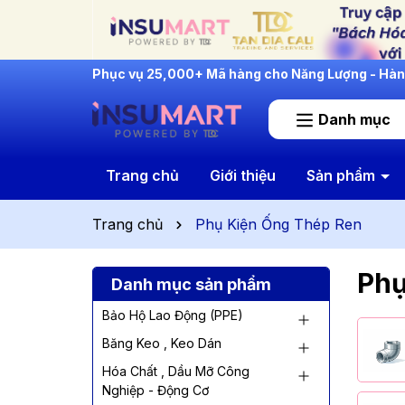
INSUMART: Lắng Nghe - Thấu Hiểu - Cải Tiến
Danh mục
Trang chủ
Giới thiệu
Sản phẩm
Trang chủ
Phụ Kiện Ống Thép Ren
Phụ
Danh mục sản phẩm
Bảo Hộ Lao Động (PPE)
Băng Keo , Keo Dán
Hóa Chất , Dầu Mỡ Công
Nghiệp - Động Cơ