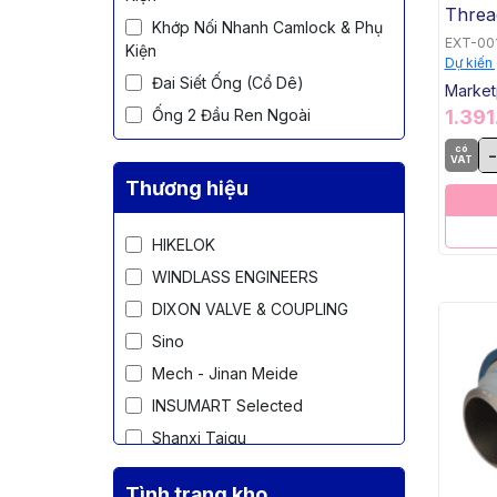
Threa
Khớp Nối Nhanh Camlock & Phụ
1/2" 
EXT-00
Kiện
MNPT,
Dự kiến
Đai Siết Ống (Cổ Dê)
SS31
Market
1.39
Ống 2 Đầu Ren Ngoài
Thập Ren
có
-
VAT
Co Điểu Ren
Thương hiệu
Rắc Co Ren
Bầu Giảm Ren
HIKELOK
Măng Sông Ren
WINDLASS ENGINEERS
Co Ren 45 Độ (Co Lơi)
DIXON VALVE & COUPLING
Kép Ren
Sino
Tê Giảm Ren
Mech - Jinan Meide
Tê Ren Đều
INSUMART Selected
Cà Rá (Lơ Thu)
Shanxi Taigu
Nút Bịt Ren Trong
Tình trạng kho