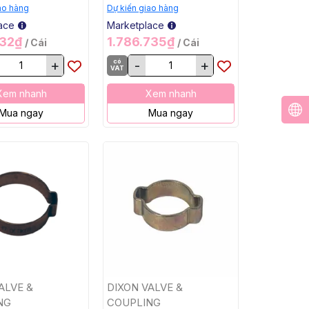
10000 PSI,
MNPT, 10000 PSI,
ao hàng
Dự kiến giao hàng
SS316
ace
Marketplace
032₫
1.786.735₫
/ Cái
/ Cái
+
có
-
+
VAT
Xem nhanh
Xem nhanh
Mua ngay
Mua ngay
ALVE &
DIXON VALVE &
NG
COUPLING