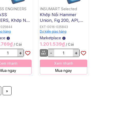
SS ENGINEERS
INSUMART Selected
ASS
Khớp Nối Hammer
ERS, Khớp Nối
Union, Fig 200, API,
2", Fig 200 -
Blue Nut, Grey Subs,
-025844
EXT-0016-025843
T
2" Both Threaded Ends
ao hàng
Dự kiến giao hàng
(Female NPT)
ace
Marketplace
0.769₫
1.201.539₫
/ Cái
/ Cái
+
có
-
+
VAT
Xem nhanh
Xem nhanh
Mua ngay
Mua ngay
»