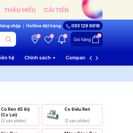
Đăng nhập
Hotline đặt hàng:
093 129 9618
0
8
0
13
Giỏ hàng
iên hệ
Chính sách
Company Profile
Co Ren 45 Độ
Co Điểu Ren
Tê
(Co Lơi)
(3 sản phẩm)
(2 sản phẩm)
(1