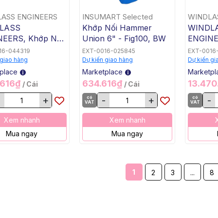
ASS ENGINEERS
INSUMART Selected
WINDLA
LASS
Khớp Nối Hammer
WINDL
EERS, Khớp Nối
Union 6" - Fig100, BW
ENGINE
er WECO 3 Inch
Hammer 
16-044319
EXT-0016-025845
EXT-0016
00, Ren NPT
Ren NP
 giao hàng
Dự kiến giao hàng
Dự kiến gi
place
Marketplace
Marketpl
.616₫
634.616₫
13.47
/ Cái
/ Cái
+
có
-
+
có
-
VAT
VAT
Xem nhanh
Xem nhanh
Mua ngay
Mua ngay
1
2
3
...
8