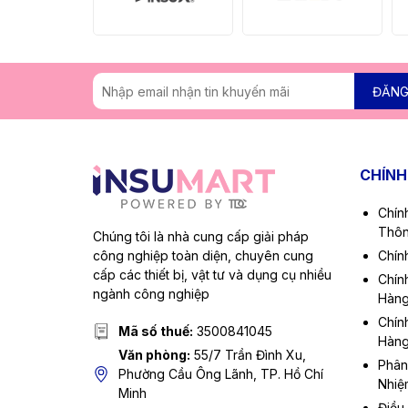
DN65/32 = 76mm
DN65/40 = 76mm
DN65/50 = 76mm
ĐĂNG
DN80 = 90mm
DN80/25 = 90mm
DN80/32 = 90mm
CHÍNH
DN80/40 = 90mm
DN80/50 = 90mm
Chín
DN80/65 = 90mm
Thôn
Chúng tôi là nhà cung cấp giải pháp
DN100 = 114mm
công nghiệp toàn diện, chuyên cung
Chín
cấp các thiết bị, vật tư và dụng cụ nhiều
Chín
DN100/25 = 114mm
ngành công nghiệp
Hàn
DN100/32 = 114mm
Chín
Mã số thuế:
3500841045
DN100/40 = 114mm
Hàn
Văn phòng:
55/7 Trần Đình Xu,
DN100/50 = 114mm
Phân
Phường Cầu Ông Lãnh, TP. Hồ Chí
Nhiệ
DN100/65 = 114mm
Minh
Điều