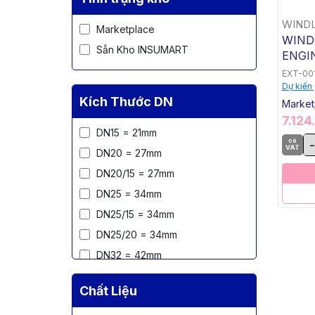
Nút Bịt Ren Ngoài
Co Giảm Ren 90 Độ
WINDL
Marketplace
WIND
Co Ren 90 Độ
Sẵn Kho INSUMART
ENGIN
Hamm
EXT-00
Fig 2
Dự kiến
Kích Thước DN
Market
7.124
DN15 = 21mm
có
-
VAT
DN20 = 27mm
DN20/15 = 27mm
DN25 = 34mm
DN25/15 = 34mm
DN25/20 = 34mm
DN32 = 42mm
DN32/15 = 42mm
Chất Liệu
DN32/20 = 42mm