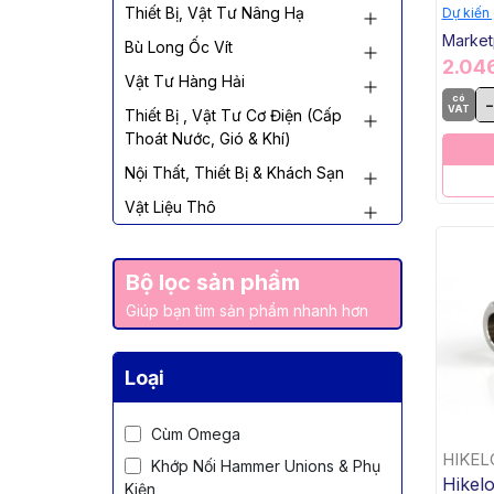
3000 
Thiết Bị, Vật Tư Nâng Hạ
Dự kiến
Market
Bù Long Ốc Vít
2.04
Vật Tư Hàng Hải
có
-
VAT
Thiết Bị , Vật Tư Cơ Điện (Cấp
Thoát Nước, Gió & Khí)
Nội Thất, Thiết Bị & Khách Sạn
Vật Liệu Thô
Bộ lọc sản phẩm
Giúp bạn tìm sản phẩm nhanh hơn
Loại
Cùm Omega
HIKEL
Khớp Nối Hammer Unions & Phụ
Hikelo
Kiện