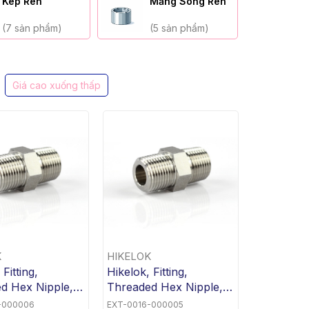
Kép Ren
Măng Sông Ren
Rắ
(7 sản phẩm)
(5 sản phẩm)
(8
Giá cao xuống thấp
K
HIKELOK
 Fitting,
Hikelok, Fitting,
d Hex Nipple,
Threaded Hex Nipple,
PT x 3/8"
1/2" MNPT x 3/4"
-000006
EXT-0016-000005