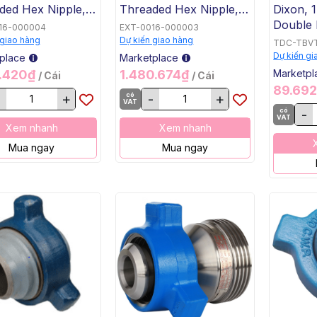
ded Hex Nipple,
Threaded Hex Nipple,
Dixon, 
MNPT x 1/4"
1/2" MNPT x 1/2"
Double 
16-000004
EXT-0016-000003
 10000 PSI,
MNPT, 10000 PSI,
 giao hàng
Dự kiến giao hàng
TDC-TBV
6
SS316
Dự kiến gi
place
Marketplace
1.420₫
1.480.674₫
Marketpl
/ Cái
/ Cái
89.69
+
có
-
+
VAT
có
-
VAT
Xem nhanh
Xem nhanh
Mua ngay
Mua ngay