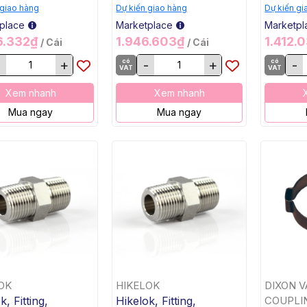
PSI, SS316
FNPT, 5000 PSI, SS316
MNPT, 
 giao hàng
Dự kiến giao hàng
Dự kiến gi
SS316
place
Marketplace
Marketpl
6.332₫
1.946.603₫
1.412.
/ Cái
/ Cái
+
có
-
+
có
-
VAT
VAT
Xem nhanh
Xem nhanh
Mua ngay
Mua ngay
OK
HIKELOK
DIXON V
k, Fitting,
Hikelok, Fitting,
COUPLI