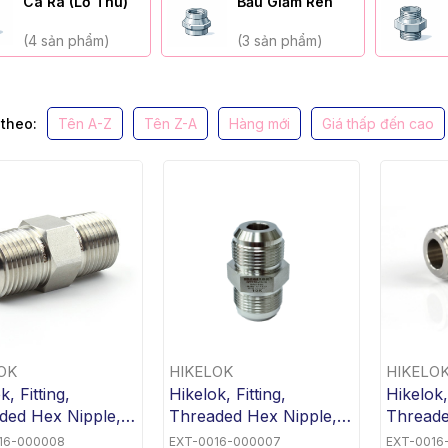
Cà Rá (Lơ Thu)
Bầu Giảm Ren
(4 sản phẩm)
(3 sản phẩm)
theo:
Tên A-Z
Tên Z-A
Hàng mới
Giá thấp đến cao
OK
HIKELOK
HIKELO
k, Fitting,
Hikelok, Fitting,
Hikelok,
ded Hex Nipple,
Threaded Hex Nipple,
Threade
0 x 1/2" MNPT,
3/8" Female JIC x 1/2"
1/2" MN
16-000008
EXT-0016-000007
EXT-0016