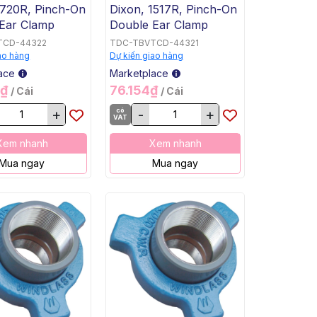
1720R, Pinch-On
Dixon, 1517R, Pinch-On
Ear Clamp
Double Ear Clamp
TCD-44322
TDC-TBVTCD-44321
ao hàng
Dự kiến giao hàng
ace
Marketplace
2₫
76.154₫
/ Cái
/ Cái
+
có
-
+
VAT
Xem nhanh
Xem nhanh
Mua ngay
Mua ngay