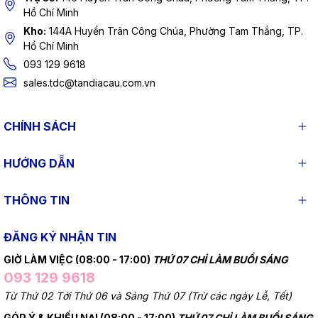
Hồ Chí Minh
Kho:
144A Huyền Trân Công Chúa, Phường Tam Thắng, TP.
Hồ Chí Minh
093 129 9618
sales.tdc@tandiacau.com.vn
CHÍNH SÁCH
HƯỚNG DẪN
THÔNG TIN
ĐĂNG KÝ NHẬN TIN
GIỜ LÀM VIỆC (08:00 - 17:00)
THỨ 07 CHỈ LÀM BUỔI SÁNG
093 129 9618
Từ Thứ 02 Tới Thứ 06 và Sáng Thứ 07 (Trừ các ngày Lễ, Tết)
GÓP Ý & KHIẾU NẠI (08:00 - 17:00)
THỨ 07 CHỈ LÀM BUỔI SÁNG