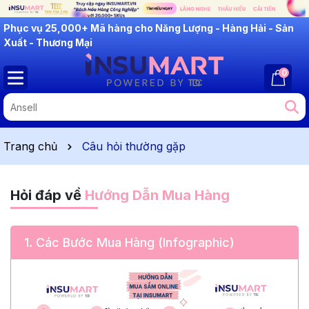
INSUMART: Lắng Nghe - Thấu Hiểu - Cải Tiến
Phục vụ 25,000+ Mã hàng cho Năng Lượng - Hàng Hải - Sản
Xuất - Thương Mại
0
Trang chủ
Câu hỏi thường gặp
Hỏi đáp về
Hướng Dẫn Mua Hàng
1.
Các Bước Mua Hàng (Infographic)