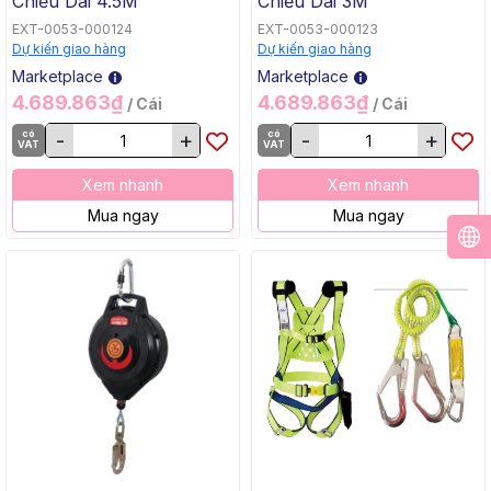
Chiều Dài 4.5M
Chiều Dài 3M
EXT-0053-000124
EXT-0053-000123
Dự kiến giao hàng
Dự kiến giao hàng
Marketplace
Marketplace
4.689.863₫
4.689.863₫
/ Cái
/ Cái
có
-
+
có
-
+
VAT
VAT
Xem nhanh
Xem nhanh
Mua ngay
Mua ngay