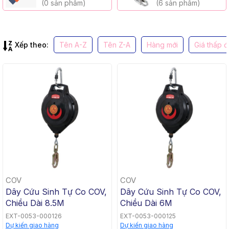
(0 sản phẩm)
(6 sản phẩm)
Xếp theo:
Tên A-Z
Tên Z-A
Hàng mới
Giá thấp 
COV
COV
Dây Cứu Sinh Tự Co COV,
Dây Cứu Sinh Tự Co COV,
Chiều Dài 8.5M
Chiều Dài 6M
EXT-0053-000126
EXT-0053-000125
Dự kiến giao hàng
Dự kiến giao hàng