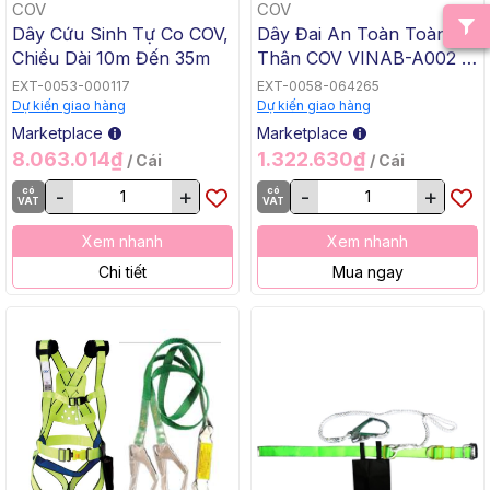
COV
COV
Dây Cứu Sinh Tự Co COV,
Dây Đai An Toàn Toàn
Chiều Dài 10m Đến 35m
Thân COV VINAB-A002 2
Móc Nhôm Dây Nhún Có
EXT-0053-000117
EXT-0058-064265
Đai Bụng, Bản Rộng
Dự kiến giao hàng
Dự kiến giao hàng
43mm, Dây Nối 1.2m
Marketplace
Marketplace
8.063.014₫
1.322.630₫
/ Cái
/ Cái
có
-
+
có
-
+
VAT
VAT
Xem nhanh
Xem nhanh
Chi tiết
Mua ngay