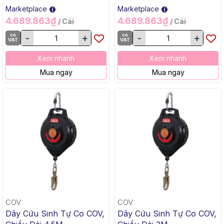
Marketplace
Marketplace
4.689.863₫
4.689.863₫
/ Cái
/ Cái
có
-
+
có
-
+
VAT
VAT
Xem nhanh
Xem nhanh
Mua ngay
Mua ngay
COV
COV
Dây Cứu Sinh Tự Co COV,
Dây Cứu Sinh Tự Co COV,