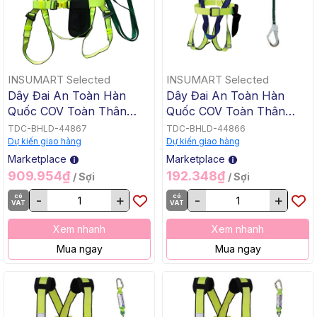
INSUMART Selected
INSUMART Selected
Dây Đai An Toàn Hàn
Dây Đai An Toàn Hàn
Quốc COV Toàn Thân
Quốc COV Toàn Thân
Giảm Sốc 2 Móc Nhôm
Giảm Sốc 1 Móc Nhôm
TDC-BHLD-44867
TDC-BHLD-44866
Dự kiến giao hàng
Dự kiến giao hàng
Marketplace
Marketplace
909.954₫
192.348₫
/ Sợi
/ Sợi
có
-
+
có
-
+
VAT
VAT
Xem nhanh
Xem nhanh
Mua ngay
Mua ngay