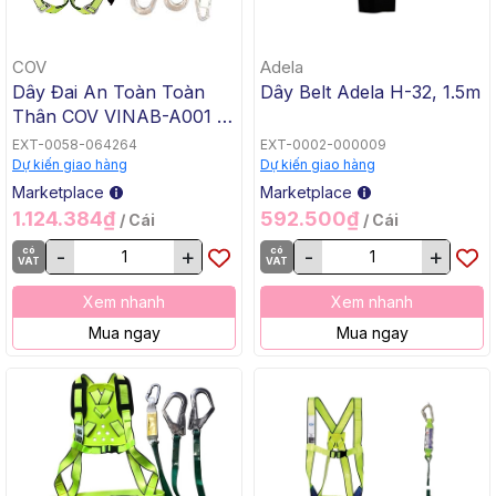
COV
Adela
Dây Đai An Toàn Toàn
Dây Belt Adela H-32, 1.5m
Thân COV VINAB-A001 2
Móc Nhôm Thường Có
EXT-0058-064264
EXT-0002-000009
Đai Bụng, Bản Rộng
Dự kiến giao hàng
Dự kiến giao hàng
43mm, Dây Nối 1.2m
Marketplace
Marketplace
1.124.384₫
592.500₫
/ Cái
/ Cái
có
-
+
có
-
+
VAT
VAT
Xem nhanh
Xem nhanh
Mua ngay
Mua ngay