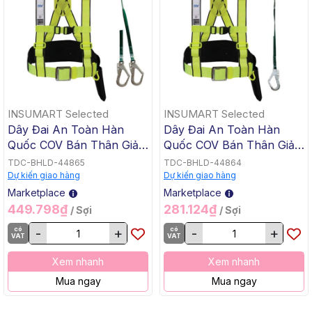
INSUMART Selected
INSUMART Selected
Dây Đai An Toàn Hàn
Dây Đai An Toàn Hàn
Quốc COV Bán Thân Giảm
Quốc COV Bán Thân Giảm
Sốc 2 Móc Nhôm
Sốc 1 Móc Nhôm
TDC-BHLD-44865
TDC-BHLD-44864
Dự kiến giao hàng
Dự kiến giao hàng
Marketplace
Marketplace
449.798₫
281.124₫
/ Sợi
/ Sợi
có
-
+
có
-
+
VAT
VAT
Xem nhanh
Xem nhanh
Mua ngay
Mua ngay