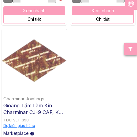
Xem nhanh
Xem nhanh
Chi tiết
Chi tiết
Charminar Jointings
Gioăng Tấm Làm Kín
Charminar CJ-9 CAF, Khổ
1500mm x 1500mm, Dày
TDC-VLT-350
2mm
Dự kiến giao hàng
Marketplace