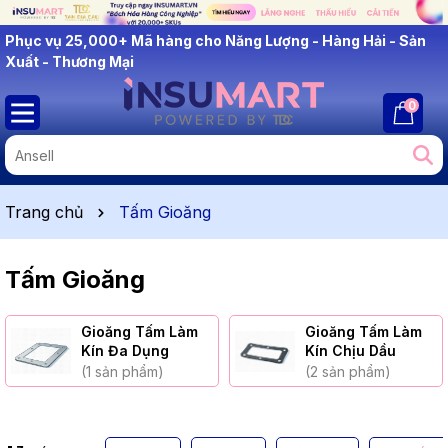
INSUMART: Lắng Nghe - Thấu Hiểu - Cải Tiến
Phục vụ 25,000+ Mã hàng cho Năng Lượng - Hàng Hải - Sản
Xuất - Thương Mại
0
Trang chủ
Tấm Gioăng
Tấm Gioăng
Gioăng Tấm Làm
Gioăng Tấm Làm
Kín Đa Dụng
Kín Chịu Dầu
(1 sản phẩm)
(2 sản phẩm)