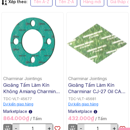
Xếp theo:
Tên A-Z
Tên Z-A
Hàng mới
Giá thấp 
Charminar Jointings
Charminar Jointings
Gioăng Tấm Làm Kín
Gioăng Tấm Làm Kín
Không Amiang Charminar
Charminar CJ-27 Oil CAF
HNA-200 Oil Chịu Dầu,
Oil Chịu Nhiệt Độ Cao,
TDC-VLT-45677
TDC-VLT-45681
Nhiệt Độ Cao, Chịu Áp,
Khổ 1270x1270mm, Dày
Dự kiến giao hàng
Dự kiến giao hàng
Khổ 1270mm x 1270mm,
0.5-6.0mm
Marketplace
Marketplace
Dày 1.0mm & 2.0mm
864.000₫
432.000₫
/ Tấm
/ Tấm
có
-
+
có
-
+
VAT
VAT