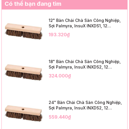
Có thể bạn đang tìm
12" Bàn Chải Chà Sàn Công Nghiệp,
Sợi Palmyra, InsuX INXDS1, 12
Cái/Thùng (12" Brush Deck Scrub, 2"
193.320₫
Trim)
18" Bàn Chải Chà Sàn Công Nghiệp,
Sợi Palmyra, InsuX INXDS2, 12
Cái/Thùng (18" Brush Deck Scrub, 3"
324.000₫
Trim)
24" Bàn Chải Chà Sàn Công Nghiệp,
Sợi Palmyra, InsuX INXDS2, 12
Cái/Thùng (24" Brush Deck Scrub ,
559.440₫
3" Trim)