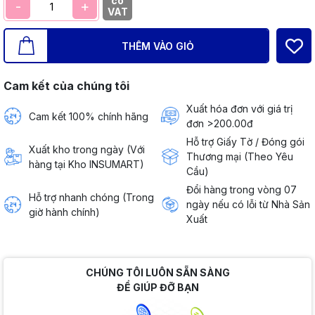
có
-
+
VAT
THÊM VÀO GIỎ
Cam kết của chúng tôi
Xuất hóa đơn với giá trị
Cam kết 100% chính hãng
đơn >200.00đ
Hỗ trợ Giấy Tờ / Đóng gói
Xuất kho trong ngày (Với
Thương mại (Theo Yêu
hàng tại Kho INSUMART)
Cầu)
Đổi hàng trong vòng 07
Hỗ trợ nhanh chóng (Trong
ngày nếu có lỗi từ Nhà Sản
giờ hành chính)
Xuất
CHÚNG TÔI LUÔN SẴN SÀNG
ĐỂ GIÚP ĐỠ BẠN