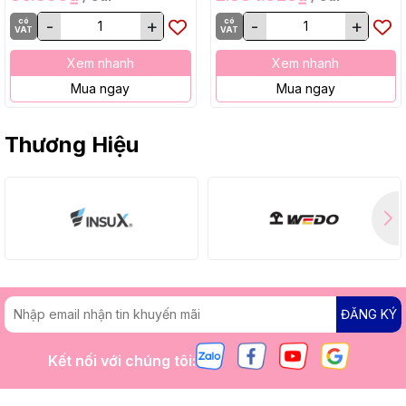
có
-
+
có
-
+
VAT
VAT
Xem nhanh
Xem nhanh
Mua ngay
Mua ngay
Thương Hiệu
ĐĂNG KÝ
Kết nối với chúng tôi: