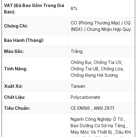
VAT (Đã Bao Gồm Trong Giá
8%
Bán):
CO (Phòng Thương Mại) / CQ
Chứng Chỉ:
(NSX) / Chứng Nhận Hợp Quy
Bảo Hành (Tháng):
Màu Sắc:
Trắng
Chống Bụi, Chống Tia UV,
Tính Năng:
Chống Tia UB, Chống Lóa,
Chống Đọng Hơi Sương
Xuất Xứ:
Taiwan
Chất Liệu:
Polycarbonate
Tiêu Chuẩn:
CE EN166 , ANSI Z87.1
Ngành Công Nghiệp Ô Tô ,
Bảo Dưỡng Cơ Sở Hạ Tầng ,
Máy Móc Và Thiết Bị , Dầu Khí