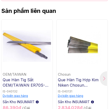
Sản phẩm liên quan
OEM/TAIWAN
Chosun
Que Hàn Tig Sắt
Que Hàn Tig Hợp Kim
OEM/TAIWAN ER70S-G
Niken Chosun
TG-50, 1.6x1000mm, 5 Kg
ERNiCrMo-3 TGC-625,
IS-040132
IS-040131
/ Hộp, 20 Kg / Thùng
2.4x1000mm, 5 Kg / Hộp,
Dự kiến giao hàng
Dự kiến giao hàng
20 Kg / Thùng
Sẵn Kho INSUMART
Sẵn Kho INSUMART
86.390₫
2.834.028₫
/ Cái
/ Cái