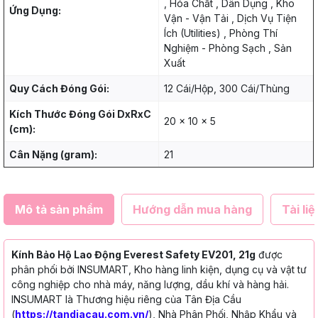
, Hóa Chất , Dân Dụng , Kho
Ứng Dụng:
Vận - Vận Tải , Dịch Vụ Tiện
Ích (Utilities) , Phòng Thí
Nghiệm - Phòng Sạch , Sản
Xuất
Quy Cách Đóng Gói:
12 Cái/Hộp, 300 Cái/Thùng
Kích Thước Đóng Gói DxRxC
20 x 10 x 5
(cm):
Cân Nặng (gram):
21
Mô tả sản phẩm
Hướng dẫn mua hàng
Tài liệ
Kính Bảo Hộ Lao Động Everest Safety EV201, 21g
được
phân phối bởi INSUMART, Kho hàng linh kiện, dụng cụ và vật tư
công nghiệp cho nhà máy, năng lượng, dầu khí và hàng hải.
INSUMART là Thương hiệu riêng của Tân Địa Cầu
(
https://tandiacau.com.vn/
), Nhà Phân Phối, Nhập Khẩu và