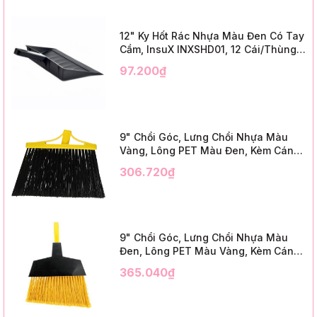
12" Ky Hốt Rác Nhựa Màu Đen Có Tay
Cầm, InsuX INXSHD01, 12 Cái/Thùng,
Mã IMPA 174141 (12" Dustpan Shovel,
97.200₫
Black Plastic)
9" Chổi Góc, Lưng Chổi Nhựa Màu
Vàng, Lông PET Màu Đen, Kèm Cán
Kim Loại Dài 1m2, InsuX INXABHB01,
306.720₫
12 Bộ/Thùng (9" Angle Broom, Yellow
Cap, Black PET, C/W 47" Metal
Handle)
9" Chổi Góc, Lưng Chổi Nhựa Màu
Đen, Lông PET Màu Vàng, Kèm Cán
Kim Loại Dài 1m2, InsuX INXABHY01,
365.040₫
12 Bộ/Thùng (9" Angle Broom, Black
Cap, Yellow PET, C/W 47" Metal
Handle)