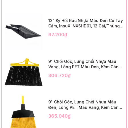
12" Ky Hốt Rác Nhựa Màu Đen Có Tay
Cầm, InsuX INXSHD01, 12 Cái/Thùng,
Mã IMPA 174141 (12" Dustpan Shovel,
97.200₫
Black Plastic)
9" Chổi Góc, Lưng Chổi Nhựa Màu
Vàng, Lông PET Màu Đen, Kèm Cán
Kim Loại Dài 1m2, InsuX INXABHB01,
306.720₫
12 Bộ/Thùng (9" Angle Broom, Yellow
Cap, Black PET, C/W 47" Metal
Handle)
9" Chổi Góc, Lưng Chổi Nhựa Màu
Đen, Lông PET Màu Vàng, Kèm Cán
Kim Loại Dài 1m2, InsuX INXABHY01,
365.040₫
12 Bộ/Thùng (9" Angle Broom, Black
Cap, Yellow PET, C/W 47" Metal