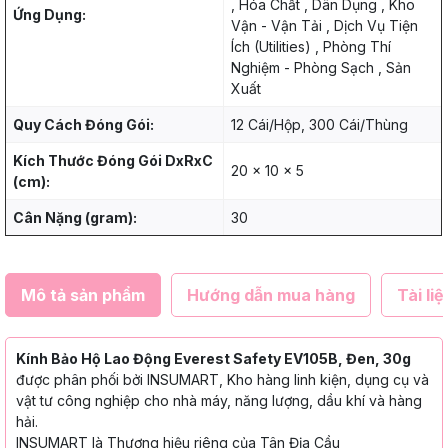
, Hóa Chất , Dân Dụng , Kho
Ứng Dụng:
Vận - Vận Tải , Dịch Vụ Tiện
Ích (Utilities) , Phòng Thí
Nghiệm - Phòng Sạch , Sản
Xuất
Quy Cách Đóng Gói:
12 Cái/Hộp, 300 Cái/Thùng
Kích Thước Đóng Gói DxRxC
20 x 10 x 5
(cm):
Cân Nặng (gram):
30
Mô tả sản phẩm
Hướng dẫn mua hàng
Tài liệ
Kính Bảo Hộ Lao Động Everest Safety EV105B, Đen, 30g
được phân phối bởi INSUMART, Kho hàng linh kiện, dụng cụ và
vật tư công nghiệp cho nhà máy, năng lượng, dầu khí và hàng
hải.
INSUMART là Thương hiệu riêng của Tân Địa Cầu