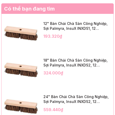
Có thể bạn đang tìm
12" Bàn Chải Chà Sàn Công Nghiệp,
Sợi Palmyra, InsuX INXDS1, 12
Cái/Thùng (12" Brush Deck Scrub, 2"
193.320₫
Trim)
18" Bàn Chải Chà Sàn Công Nghiệp,
Sợi Palmyra, InsuX INXDS2, 12
Cái/Thùng (18" Brush Deck Scrub, 3"
324.000₫
Trim)
24" Bàn Chải Chà Sàn Công Nghiệp,
Sợi Palmyra, InsuX INXDS2, 12
Cái/Thùng (24" Brush Deck Scrub ,
559.440₫
3" Trim)