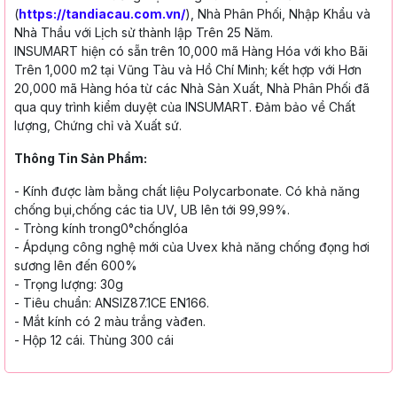
(
https://tandiacau.com.vn/
), Nhà Phân Phối, Nhập Khẩu và
Nhà Thầu với Lịch sử thành lập Trên 25 Năm.
INSUMART hiện có sẵn trên 10,000 mã Hàng Hóa với kho Bãi
Trên 1,000 m2 tại Vũng Tàu và Hồ Chí Minh; kết hợp với Hơn
20,000 mã Hàng hóa từ các Nhà Sản Xuất, Nhà Phân Phối đã
qua quy trình kiểm duyệt của INSUMART. Đảm bảo về Chất
lượng, Chứng chỉ và Xuất sứ.
Thông Tin Sản Phẩm:
- Kính được làm bằng chất liệu Polycarbonate. Có khả năng
chống bụi,chống các tia UV, UB lên tới 99,99%.
- Tròng kính trong0°chốnglóa
- Ápdụng công nghệ mới của Uvex khả năng chống đọng hơi
sương lên đến 600%
- Trọng lượng: 30g
- Tiêu chuẩn: ANSIZ87.1CE EN166.
- Mắt kính có 2 màu trắng vàđen.
- Hộp 12 cái. Thùng 300 cái