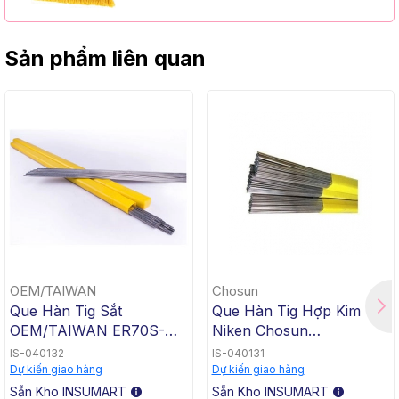
Handle)
Sản phẩm liên quan
OEM/TAIWAN
Chosun
Que Hàn Tig Sắt
Que Hàn Tig Hợp Kim
OEM/TAIWAN ER70S-G
Niken Chosun
TG-50, 1.6x1000mm, 5 Kg
ERNiCrMo-3 TGC-625,
IS-040132
IS-040131
/ Hộp, 20 Kg / Thùng
2.4x1000mm, 5 Kg / Hộp,
Dự kiến giao hàng
Dự kiến giao hàng
20 Kg / Thùng
Sẵn Kho INSUMART
Sẵn Kho INSUMART