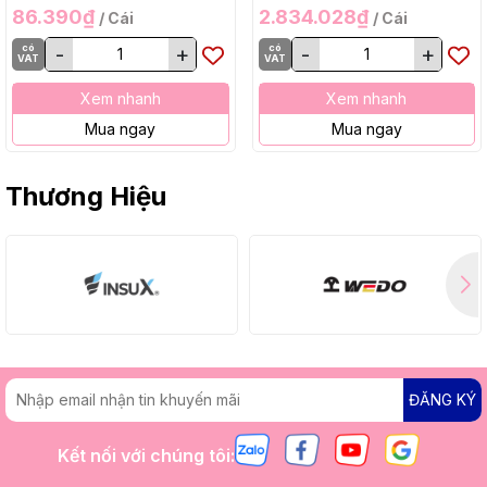
86.390₫
2.834.028₫
/ Cái
/ Cái
có
-
+
có
-
+
VAT
VAT
Xem nhanh
Xem nhanh
Mua ngay
Mua ngay
Thương Hiệu
ĐĂNG KÝ
Kết nối với chúng tôi: