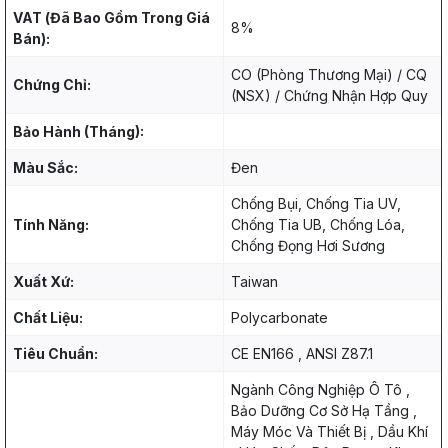
VAT (Đã Bao Gồm Trong Giá
8%
Bán):
CO (Phòng Thương Mại) / CQ
Chứng Chỉ:
(NSX) / Chứng Nhận Hợp Quy
Bảo Hành (Tháng):
Màu Sắc:
Đen
Chống Bụi, Chống Tia UV,
Tính Năng:
Chống Tia UB, Chống Lóa,
Chống Đọng Hơi Sương
Xuất Xứ:
Taiwan
Chất Liệu:
Polycarbonate
Tiêu Chuẩn:
CE EN166 , ANSI Z87.1
Ngành Công Nghiệp Ô Tô ,
Bảo Dưỡng Cơ Sở Hạ Tầng ,
Máy Móc Và Thiết Bị , Dầu Khí