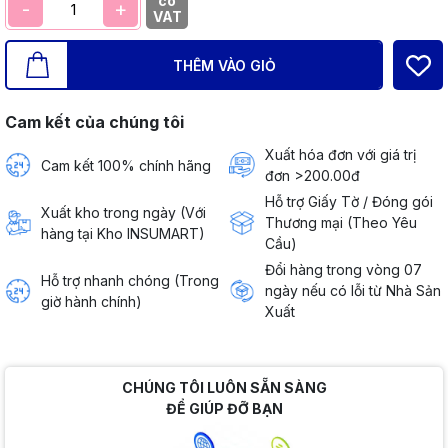
có
-
+
VAT
THÊM VÀO GIỎ
Cam kết của chúng tôi
Xuất hóa đơn với giá trị
Cam kết 100% chính hãng
đơn >200.00đ
Hỗ trợ Giấy Tờ / Đóng gói
Xuất kho trong ngày (Với
Thương mại (Theo Yêu
hàng tại Kho INSUMART)
Cầu)
Đổi hàng trong vòng 07
Hỗ trợ nhanh chóng (Trong
ngày nếu có lỗi từ Nhà Sản
giờ hành chính)
Xuất
CHÚNG TÔI LUÔN SẴN SÀNG
ĐỂ GIÚP ĐỠ BẠN