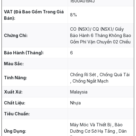
1600A019RJ
VAT (Đã Bao Gồm Trong Giá
8%
Bán):
CO (NSX)/ CQ (NSX)/ Giấy
Chứng Chỉ:
Bảo Hành 6 Tháng Không Bao
Gồm Phí Vận Chuyển 02 Chiều
Bảo Hành (Tháng):
6
Màu Sắc:
Chống Rỉ Sét , Chống Quá Tải
Tính Năng:
, Chống Ngắt Mạch
Xuất Xứ:
Malaysia
Chất Liệu:
Nhựa
Tiêu Chuẩn:
Máy Móc Và Thiết Bị , Bảo
Ứng Dụng:
Dưỡng Cơ Sở Hạ Tầng , Dân