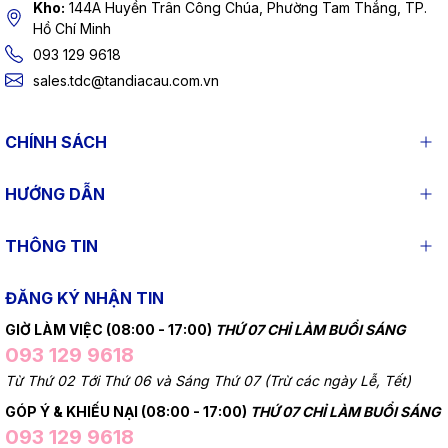
Kho:
144A Huyền Trân Công Chúa, Phường Tam Thắng, TP.
Hồ Chí Minh
093 129 9618
sales.tdc@tandiacau.com.vn
CHÍNH SÁCH
HƯỚNG DẪN
THÔNG TIN
ĐĂNG KÝ NHẬN TIN
GIỜ LÀM VIỆC (08:00 - 17:00)
THỨ 07 CHỈ LÀM BUỔI SÁNG
093 129 9618
Từ Thứ 02 Tới Thứ 06 và Sáng Thứ 07 (Trừ các ngày Lễ, Tết)
GÓP Ý & KHIẾU NẠI (08:00 - 17:00)
THỨ 07 CHỈ LÀM BUỔI SÁNG
093 129 9618