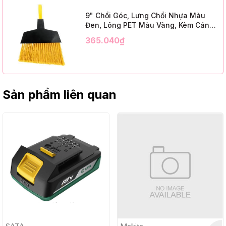
9" Chổi Góc, Lưng Chổi Nhựa Màu
Đen, Lông PET Màu Vàng, Kèm Cán
Kim Loại Dài 1m2, InsuX INXABHY01,
365.040₫
12 Bộ/Thùng (9" Angle Broom, Black
Cap, Yellow PET, C/W 47" Metal
Handle)
Sản phẩm liên quan