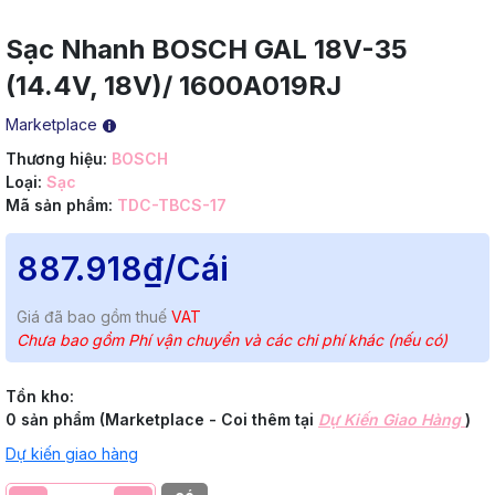
Sạc Nhanh BOSCH GAL 18V-35
(14.4V, 18V)/ 1600A019RJ
Marketplace
Thương hiệu:
BOSCH
Loại:
Sạc
Mã sản phẩm:
TDC-TBCS-17
887.918₫
/Cái
Giá đã bao gồm thuế
VAT
Chưa bao gồm Phí vận chuyển và các chi phí khác (nếu có)
Tồn kho:
0 sản phẩm (Marketplace - Coi thêm tại
Dự Kiến Giao Hàng
)
Dự kiến giao hàng