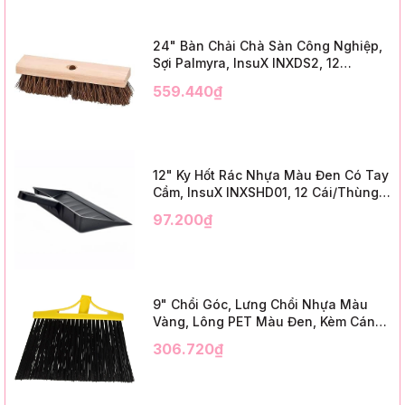
24" Bàn Chải Chà Sàn Công Nghiệp,
Sợi Palmyra, InsuX INXDS2, 12
Cái/Thùng (24" Brush Deck Scrub ,
559.440₫
3" Trim)
12" Ky Hốt Rác Nhựa Màu Đen Có Tay
Cầm, InsuX INXSHD01, 12 Cái/Thùng,
Mã IMPA 174141 (12" Dustpan Shovel,
97.200₫
Black Plastic)
9" Chổi Góc, Lưng Chổi Nhựa Màu
Vàng, Lông PET Màu Đen, Kèm Cán
Kim Loại Dài 1m2, InsuX INXABHB01,
306.720₫
12 Bộ/Thùng (9" Angle Broom, Yellow
Cap, Black PET, C/W 47" Metal
Handle)