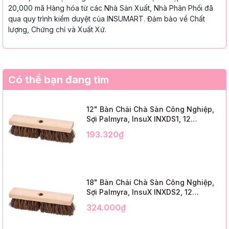
20,000 mã Hàng hóa từ các Nhà Sản Xuất, Nhà Phân Phối đã
qua quy trình kiểm duyệt của INSUMART. Đảm bảo về Chất
lượng, Chứng chỉ và Xuất Xứ.
Có thể bạn đang tìm
12" Bàn Chải Chà Sàn Công Nghiệp,
Sợi Palmyra, InsuX INXDS1, 12
Cái/Thùng (12" Brush Deck Scrub, 2"
193.320₫
Trim)
18" Bàn Chải Chà Sàn Công Nghiệp,
Sợi Palmyra, InsuX INXDS2, 12
Cái/Thùng (18" Brush Deck Scrub, 3"
324.000₫
Trim)