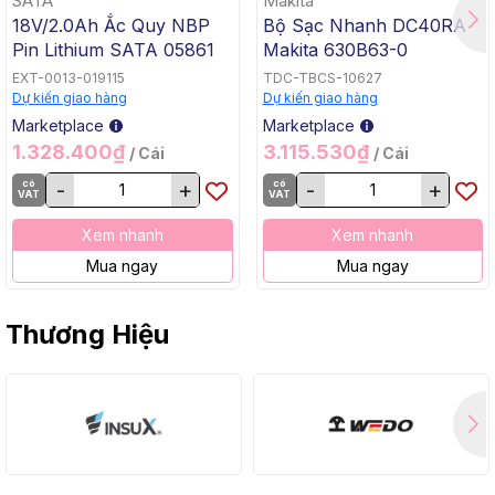
SATA
Makita
18V/2.0Ah Ắc Quy NBP
Bộ Sạc Nhanh DC40RA
Pin Lithium SATA 05861
Makita 630B63-0
EXT-0013-019115
TDC-TBCS-10627
Dự kiến giao hàng
Dự kiến giao hàng
Marketplace
Marketplace
1.328.400₫
3.115.530₫
/ Cái
/ Cái
có
-
+
có
-
+
VAT
VAT
Xem nhanh
Xem nhanh
Mua ngay
Mua ngay
Thương Hiệu