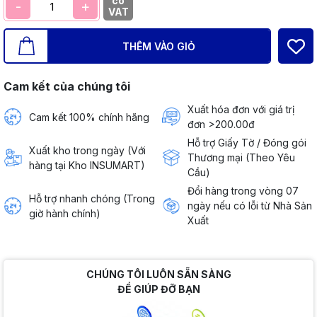
có
-
+
VAT
THÊM VÀO GIỎ
Cam kết của chúng tôi
Xuất hóa đơn với giá trị
Cam kết 100% chính hãng
đơn >200.00đ
Hỗ trợ Giấy Tờ / Đóng gói
Xuất kho trong ngày (Với
Thương mại (Theo Yêu
hàng tại Kho INSUMART)
Cầu)
Đổi hàng trong vòng 07
Hỗ trợ nhanh chóng (Trong
ngày nếu có lỗi từ Nhà Sản
giờ hành chính)
Xuất
CHÚNG TÔI LUÔN SẴN SÀNG
ĐỂ GIÚP ĐỠ BẠN