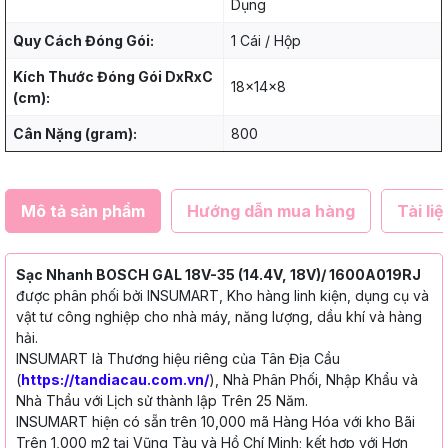
Dụng
Quy Cách Đóng Gói:
1 Cái / Hộp
Kích Thước Đóng Gói DxRxC
18x14x8
(cm):
Cân Nặng (gram):
800
Mô tả sản phẩm
Hướng dẫn mua hàng
Tài liệ
Sạc Nhanh BOSCH GAL 18V-35 (14.4V, 18V)/ 1600A019RJ
được phân phối bởi INSUMART, Kho hàng linh kiện, dụng cụ và
vật tư công nghiệp cho nhà máy, năng lượng, dầu khí và hàng
hải.
INSUMART là Thương hiệu riêng của Tân Địa Cầu
(
https://tandiacau.com.vn/
), Nhà Phân Phối, Nhập Khẩu và
Nhà Thầu với Lịch sử thành lập Trên 25 Năm.
INSUMART hiện có sẵn trên 10,000 mã Hàng Hóa với kho Bãi
Trên 1,000 m2 tại Vũng Tàu và Hồ Chí Minh; kết hợp với Hơn