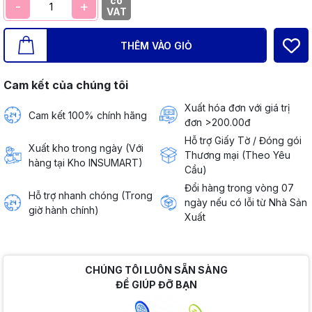
có
-
+
VAT
THÊM VÀO GIỎ
Cam kết của chúng tôi
Xuất hóa đơn với giá trị
Cam kết 100% chính hãng
đơn >200.00đ
Hỗ trợ Giấy Tờ / Đóng gói
Xuất kho trong ngày (Với
Thương mại (Theo Yêu
hàng tại Kho INSUMART)
Cầu)
Đổi hàng trong vòng 07
Hỗ trợ nhanh chóng (Trong
ngày nếu có lỗi từ Nhà Sản
giờ hành chính)
Xuất
CHÚNG TÔI LUÔN SẴN SÀNG
ĐỂ GIÚP ĐỠ BẠN