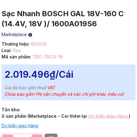
Sạc Nhanh BOSCH GAL 18V-160 C
(14.4V, 18V )/ 1600A019S6
Marketplace
Thương hiệu:
BOSCH
Loại:
Sạc
Mã sản phẩm:
TDC-TBCS-19
2.019.496₫
/Cái
Giá đã bao gồm thuế
VAT
Chưa bao gồm Phí vận chuyển và các chi phí khác (nếu có)
Tồn kho:
0 sản phẩm (Marketplace - Coi thêm tại
Dự Kiến Giao Hàng
)
Dự kiến giao hàng