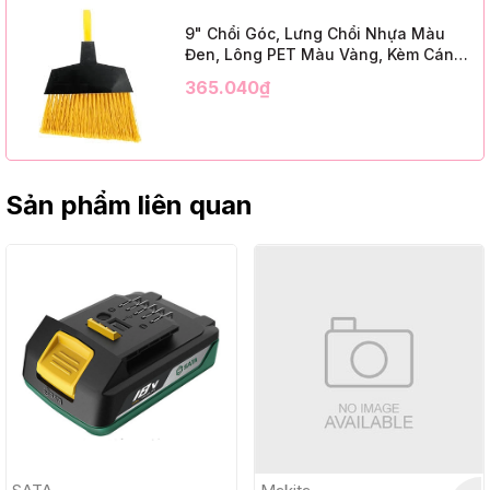
9" Chổi Góc, Lưng Chổi Nhựa Màu
Đen, Lông PET Màu Vàng, Kèm Cán
Kim Loại Dài 1m2, InsuX INXABHY01,
365.040₫
12 Bộ/Thùng (9" Angle Broom, Black
Cap, Yellow PET, C/W 47" Metal
Handle)
Sản phẩm liên quan