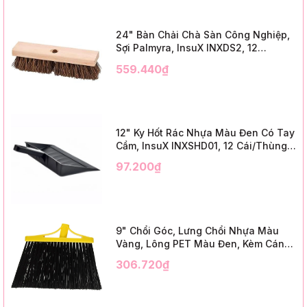
24" Bàn Chải Chà Sàn Công Nghiệp,
Sợi Palmyra, InsuX INXDS2, 12
Cái/Thùng (24" Brush Deck Scrub ,
559.440₫
3" Trim)
12" Ky Hốt Rác Nhựa Màu Đen Có Tay
Cầm, InsuX INXSHD01, 12 Cái/Thùng,
Mã IMPA 174141 (12" Dustpan Shovel,
97.200₫
Black Plastic)
9" Chổi Góc, Lưng Chổi Nhựa Màu
Vàng, Lông PET Màu Đen, Kèm Cán
Kim Loại Dài 1m2, InsuX INXABHB01,
306.720₫
12 Bộ/Thùng (9" Angle Broom, Yellow
Cap, Black PET, C/W 47" Metal
Handle)