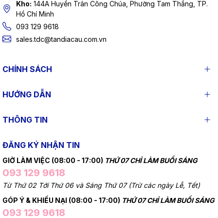
Kho:
144A Huyền Trân Công Chúa, Phường Tam Thắng, TP.
Hồ Chí Minh
093 129 9618
sales.tdc@tandiacau.com.vn
CHÍNH SÁCH
HƯỚNG DẪN
THÔNG TIN
ĐĂNG KÝ NHẬN TIN
GIỜ LÀM VIỆC (08:00 - 17:00)
THỨ 07 CHỈ LÀM BUỔI SÁNG
093 129 9618
Từ Thứ 02 Tới Thứ 06 và Sáng Thứ 07 (Trừ các ngày Lễ, Tết)
GÓP Ý & KHIẾU NẠI (08:00 - 17:00)
THỨ 07 CHỈ LÀM BUỔI SÁNG
093 129 9618