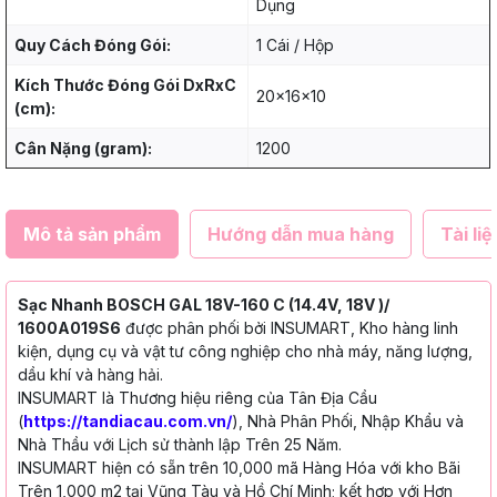
Dụng
Quy Cách Đóng Gói:
1 Cái / Hộp
Kích Thước Đóng Gói DxRxC
20x16x10
(cm):
Cân Nặng (gram):
1200
Mô tả sản phẩm
Hướng dẫn mua hàng
Tài liệ
Sạc Nhanh BOSCH GAL 18V-160 C (14.4V, 18V )/
1600A019S6
được phân phối bởi INSUMART, Kho hàng linh
kiện, dụng cụ và vật tư công nghiệp cho nhà máy, năng lượng,
dầu khí và hàng hải.
INSUMART là Thương hiệu riêng của Tân Địa Cầu
(
https://tandiacau.com.vn/
), Nhà Phân Phối, Nhập Khẩu và
Nhà Thầu với Lịch sử thành lập Trên 25 Năm.
INSUMART hiện có sẵn trên 10,000 mã Hàng Hóa với kho Bãi
Trên 1,000 m2 tại Vũng Tàu và Hồ Chí Minh; kết hợp với Hơn