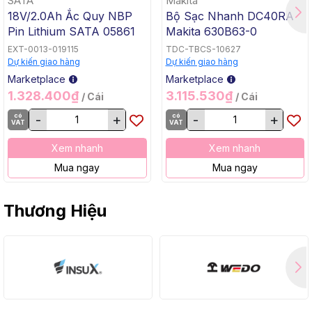
SATA
Makita
18V/2.0Ah Ắc Quy NBP
Bộ Sạc Nhanh DC40RA
Pin Lithium SATA 05861
Makita 630B63-0
EXT-0013-019115
TDC-TBCS-10627
Dự kiến giao hàng
Dự kiến giao hàng
Marketplace
Marketplace
1.328.400₫
3.115.530₫
/ Cái
/ Cái
có
-
+
có
-
+
VAT
VAT
Xem nhanh
Xem nhanh
Mua ngay
Mua ngay
Thương Hiệu