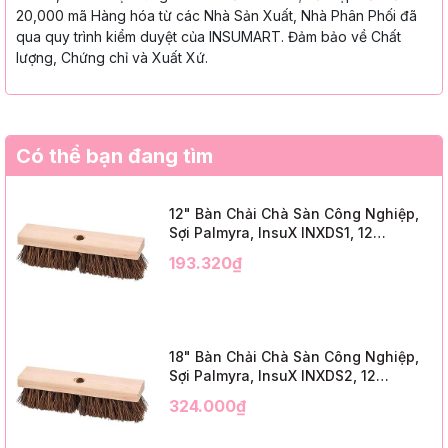
20,000 mã Hàng hóa từ các Nhà Sản Xuất, Nhà Phân Phối đã
qua quy trình kiểm duyệt của INSUMART. Đảm bảo về Chất
lượng, Chứng chỉ và Xuất Xứ.
Có thể bạn đang tìm
12" Bàn Chải Chà Sàn Công Nghiệp,
Sợi Palmyra, InsuX INXDS1, 12
Cái/Thùng (12" Brush Deck Scrub, 2"
193.320₫
Trim)
18" Bàn Chải Chà Sàn Công Nghiệp,
Sợi Palmyra, InsuX INXDS2, 12
Cái/Thùng (18" Brush Deck Scrub, 3"
324.000₫
Trim)