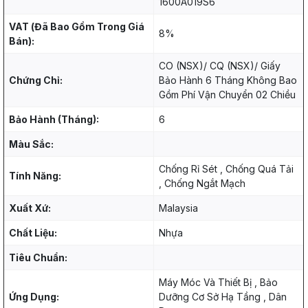
1600A019S6
VAT (Đã Bao Gồm Trong Giá
8%
Bán):
CO (NSX)/ CQ (NSX)/ Giấy
Chứng Chỉ:
Bảo Hành 6 Tháng Không Bao
Gồm Phí Vận Chuyển 02 Chiều
Bảo Hành (Tháng):
6
Màu Sắc:
Chống Rỉ Sét , Chống Quá Tải
Tính Năng:
, Chống Ngắt Mạch
Xuất Xứ:
Malaysia
Chất Liệu:
Nhựa
Tiêu Chuẩn:
Máy Móc Và Thiết Bị , Bảo
Ứng Dụng:
Dưỡng Cơ Sở Hạ Tầng , Dân