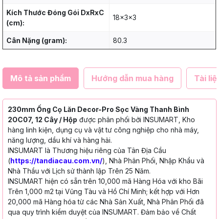
Kích Thước Đóng Gói DxRxC
18x3x3
(cm):
Cân Nặng (gram):
80.3
Mô tả sản phẩm
Hướng dẫn mua hàng
Tài liệ
230mm Ống Cọ Lăn Decor-Pro Sọc Vàng Thanh Bình
2OC07, 12 Cây / Hộp
được phân phối bởi INSUMART, Kho
hàng linh kiện, dụng cụ và vật tư công nghiệp cho nhà máy,
năng lượng, dầu khí và hàng hải.
INSUMART là Thương hiệu riêng của Tân Địa Cầu
(
https://tandiacau.com.vn/
), Nhà Phân Phối, Nhập Khẩu và
Nhà Thầu với Lịch sử thành lập Trên 25 Năm.
INSUMART hiện có sẵn trên 10,000 mã Hàng Hóa với kho Bãi
Trên 1,000 m2 tại Vũng Tàu và Hồ Chí Minh; kết hợp với Hơn
20,000 mã Hàng hóa từ các Nhà Sản Xuất, Nhà Phân Phối đã
qua quy trình kiểm duyệt của INSUMART. Đảm bảo về Chất