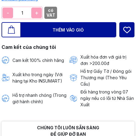
có
-
+
VAT
THÊM VÀO GIỎ
Cam kết của chúng tôi
Xuất hóa đơn với giá trị
Cam kết 100% chính hãng
đơn >200.00đ
Hỗ trợ Giấy Tờ / Đóng gói
Xuất kho trong ngày (Với
Thương mại (Theo Yêu
hàng tại Kho INSUMART)
Cầu)
Đổi hàng trong vòng 07
Hỗ trợ nhanh chóng (Trong
ngày nếu có lỗi từ Nhà Sản
giờ hành chính)
Xuất
CHÚNG TÔI LUÔN SẴN SÀNG
ĐỂ GIÚP ĐỠ BẠN