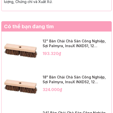
lượng, Chứng chỉ và Xuất Xứ.
Có thể bạn đang tìm
12" Bàn Chải Chà Sàn Công Nghiệp,
Sợi Palmyra, InsuX INXDS1, 12
Cái/Thùng (12" Brush Deck Scrub, 2"
193.320₫
Trim)
18" Bàn Chải Chà Sàn Công Nghiệp,
Sợi Palmyra, InsuX INXDS2, 12
Cái/Thùng (18" Brush Deck Scrub, 3"
324.000₫
Trim)
24" Bàn Chải Chà Sàn Công Nghiệp,