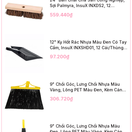
Sợi Palmyra, InsuX INXDS2, 12
Cái/Thùng (24" Brush Deck Scrub ,
559.440₫
3" Trim)
12" Ky Hốt Rác Nhựa Màu Đen Có Tay
Cầm, InsuX INXSHD01, 12 Cái/Thùng,
Mã IMPA 174141 (12" Dustpan Shovel,
97.200₫
Black Plastic)
9" Chổi Góc, Lưng Chổi Nhựa Màu
Vàng, Lông PET Màu Đen, Kèm Cán
Kim Loại Dài 1m2, InsuX INXABHB01,
306.720₫
12 Bộ/Thùng (9" Angle Broom, Yellow
Cap, Black PET, C/W 47" Metal
Handle)
9" Chổi Góc, Lưng Chổi Nhựa Màu
Đen, Lông PET Màu Vàng, Kèm Cán