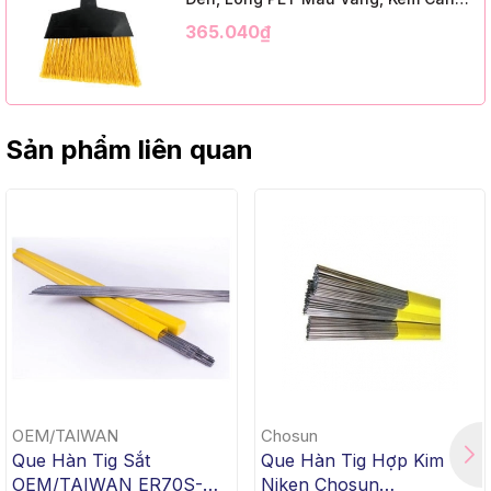
Kim Loại Dài 1m2, InsuX INXABHY01,
365.040₫
12 Bộ/Thùng (9" Angle Broom, Black
Cap, Yellow PET, C/W 47" Metal
Handle)
Sản phẩm liên quan
OEM/TAIWAN
Chosun
Que Hàn Tig Sắt
Que Hàn Tig Hợp Kim
OEM/TAIWAN ER70S-G
Niken Chosun