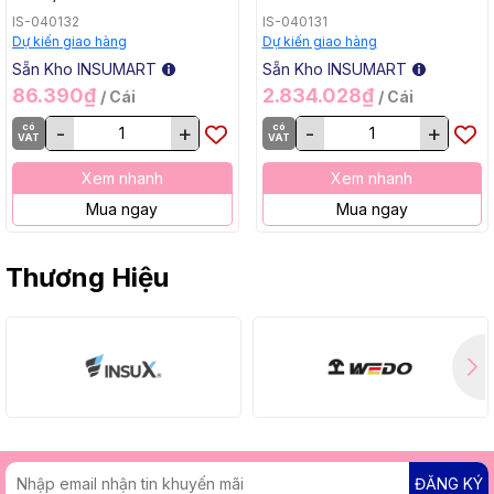
TG-50, 1.6x1000mm, 5 Kg
ERNiCrMo-3 TGC-625,
IS-040132
IS-040131
/ Hộp, 20 Kg / Thùng
2.4x1000mm, 5 Kg / Hộp,
Dự kiến giao hàng
Dự kiến giao hàng
20 Kg / Thùng
Sẵn Kho INSUMART
Sẵn Kho INSUMART
86.390₫
2.834.028₫
/ Cái
/ Cái
có
-
+
có
-
+
VAT
VAT
Xem nhanh
Xem nhanh
Mua ngay
Mua ngay
Thương Hiệu
ĐĂNG KÝ