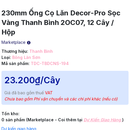
230mm Ống Cọ Lăn Decor-Pro Sọc
Vàng Thanh Bình 2OC07, 12 Cây /
Hộp
Marketplace
Thương hiệu:
Thanh Bình
Loại:
Bông Lăn Sơn
Mã sản phẩm:
TDC-TBDCNS-194
23.200₫
/Cây
Giá đã bao gồm thuế
VAT
Chưa bao gồm Phí vận chuyển và các chi phí khác (nếu có)
Tồn kho:
0 sản phẩm (Marketplace - Coi thêm tại
Dự Kiến Giao Hàng
)
Dự kiến giao hàng