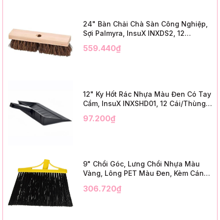
24" Bàn Chải Chà Sàn Công Nghiệp,
Sợi Palmyra, InsuX INXDS2, 12
Cái/Thùng (24" Brush Deck Scrub ,
559.440₫
3" Trim)
12" Ky Hốt Rác Nhựa Màu Đen Có Tay
Cầm, InsuX INXSHD01, 12 Cái/Thùng,
Mã IMPA 174141 (12" Dustpan Shovel,
97.200₫
Black Plastic)
9" Chổi Góc, Lưng Chổi Nhựa Màu
Vàng, Lông PET Màu Đen, Kèm Cán
Kim Loại Dài 1m2, InsuX INXABHB01,
306.720₫
12 Bộ/Thùng (9" Angle Broom, Yellow
Cap, Black PET, C/W 47" Metal
Handle)