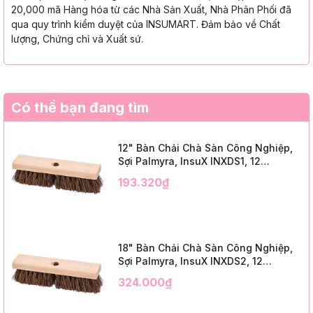
20,000 mã Hàng hóa từ các Nhà Sản Xuất, Nhà Phân Phối đã
qua quy trình kiểm duyệt của INSUMART. Đảm bảo về Chất
lượng, Chứng chỉ và Xuất sứ.
Có thể bạn đang tìm
12" Bàn Chải Chà Sàn Công Nghiệp,
Sợi Palmyra, InsuX INXDS1, 12
Cái/Thùng (12" Brush Deck Scrub, 2"
193.320₫
Trim)
18" Bàn Chải Chà Sàn Công Nghiệp,
Sợi Palmyra, InsuX INXDS2, 12
Cái/Thùng (18" Brush Deck Scrub, 3"
324.000₫
Trim)