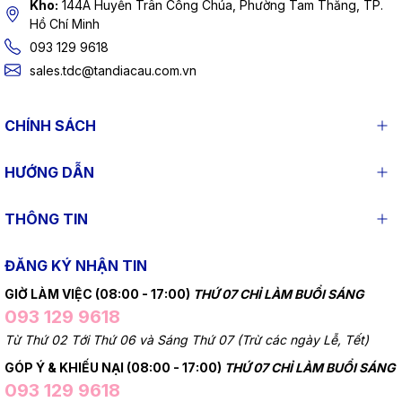
Kho:
144A Huyền Trân Công Chúa, Phường Tam Thắng, TP.
Hồ Chí Minh
093 129 9618
sales.tdc@tandiacau.com.vn
CHÍNH SÁCH
HƯỚNG DẪN
THÔNG TIN
ĐĂNG KÝ NHẬN TIN
GIỜ LÀM VIỆC (08:00 - 17:00)
THỨ 07 CHỈ LÀM BUỔI SÁNG
093 129 9618
Từ Thứ 02 Tới Thứ 06 và Sáng Thứ 07 (Trừ các ngày Lễ, Tết)
GÓP Ý & KHIẾU NẠI (08:00 - 17:00)
THỨ 07 CHỈ LÀM BUỔI SÁNG
093 129 9618