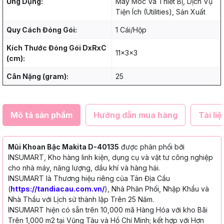
Ứng Dụng:
Máy Móc Và Thiết Bị, Dịch Vụ
Tiện Ích (Utilities), Sản Xuất
Quy Cách Đóng Gói:
1 Cái/Hộp
Kích Thước Đóng Gói DxRxC
11x3x3
(cm):
Cân Nặng (gram):
25
Mô tả sản phẩm
Hướng dẫn mua hàng
Tài liệ
Mũi Khoan Bậc Makita D-40135
được phân phối bởi
INSUMART, Kho hàng linh kiện, dụng cụ và vật tư công nghiệp
cho nhà máy, năng lượng, dầu khí và hàng hải.
INSUMART là Thương hiệu riêng của Tân Địa Cầu
(
https://tandiacau.com.vn/
), Nhà Phân Phối, Nhập Khẩu và
Nhà Thầu với Lịch sử thành lập Trên 25 Năm.
INSUMART hiện có sẵn trên 10,000 mã Hàng Hóa với kho Bãi
Trên 1,000 m2 tại Vũng Tàu và Hồ Chí Minh; kết hợp với Hơn