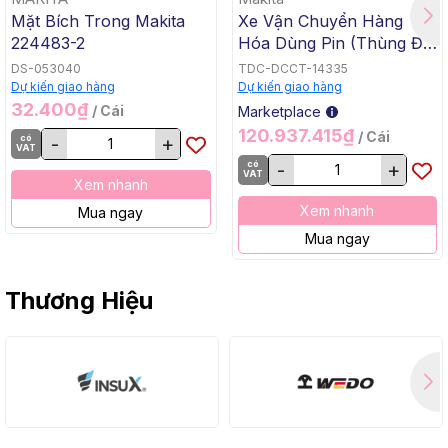
Mặt Bích Trong Makita
Xe Vận Chuyển Hàng
224483-2
Hóa Dùng Pin (Thùng Đế
Bằng, BL, 18Vx2) Makita
DS-053040
TDC-DCCT-14335
DCU605Z
Dự kiến giao hàng
Dự kiến giao hàng
32.400₫
/ Cái
Marketplace
120.937.415₫
/ Cái
có
-
+
VAT
có
-
+
VAT
Xem nhanh
Xem nhanh
Mua ngay
Mua ngay
Thương Hiệu