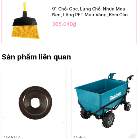
9" Chổi Góc, Lưng Chổi Nhựa Màu
Đen, Lông PET Màu Vàng, Kèm Cán
Kim Loại Dài 1m2, InsuX INXABHY01,
365.040₫
12 Bộ/Thùng (9" Angle Broom, Black
Cap, Yellow PET, C/W 47" Metal
Handle)
Sản phẩm liên quan
MAKITA
Makita