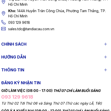
Hồ Chí Minh
Kho:
144A Huyền Trân Công Chúa, Phường Tam Thắng, TP.
Hồ Chí Minh
093 129 9618
sales.tdc@tandiacau.com.vn
CHÍNH SÁCH
HƯỚNG DẪN
THÔNG TIN
ĐĂNG KÝ NHẬN TIN
GIỜ LÀM VIỆC (08:00 - 17:00)
THỨ 07 CHỈ LÀM BUỔI SÁNG
093 129 9618
Từ Thứ 02 Tới Thứ 06 và Sáng Thứ 07 (Trừ các ngày Lễ, Tết)
GÓP Ý & KHIẾU NẠI (08:00 - 17:00)
THỨ 07 CHỈ LÀM BUỔI SÁNG