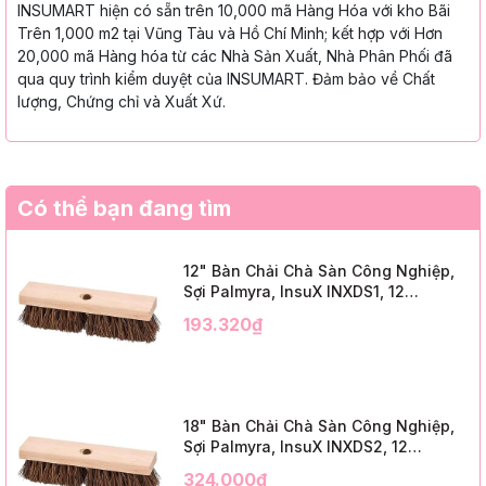
INSUMART hiện có sẵn trên 10,000 mã Hàng Hóa với kho Bãi
Trên 1,000 m2 tại Vũng Tàu và Hồ Chí Minh; kết hợp với Hơn
20,000 mã Hàng hóa từ các Nhà Sản Xuất, Nhà Phân Phối đã
qua quy trình kiểm duyệt của INSUMART. Đảm bảo về Chất
lượng, Chứng chỉ và Xuất Xứ.
Có thể bạn đang tìm
12" Bàn Chải Chà Sàn Công Nghiệp,
Sợi Palmyra, InsuX INXDS1, 12
Cái/Thùng (12" Brush Deck Scrub, 2"
193.320₫
Trim)
18" Bàn Chải Chà Sàn Công Nghiệp,
Sợi Palmyra, InsuX INXDS2, 12
Cái/Thùng (18" Brush Deck Scrub, 3"
324.000₫