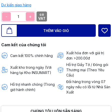
Dự kiến giao hàng
có
-
+
VAT
THÊM VÀO GIỎ
Cam kết của chúng tôi
Xuất hóa đơn với giá trị
Cam kết 100% chính hãng
đơn >200.00đ
Hỗ trợ Giấy Tờ / Đóng gói
Xuất kho trong ngày (Với
Thương mại (Theo Yêu
hàng tại Kho INSUMART)
Cầu)
Đổi hàng trong vòng 07
Hỗ trợ nhanh chóng (Trong
ngày nếu có lỗi từ Nhà Sản
giờ hành chính)
Xuất
CHÚNG TÔI LUÔN SẴN SÀNG