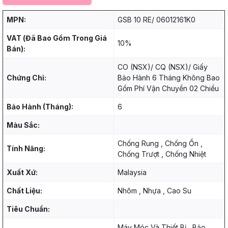
MPN:
GSB 10 RE/ 06012161K0
VAT (Đã Bao Gồm Trong Giá
10%
Bán):
CO (NSX)/ CQ (NSX)/ Giấy
Chứng Chỉ:
Bảo Hành 6 Tháng Không Bao
Gồm Phí Vận Chuyển 02 Chiều
Bảo Hành (Tháng):
6
Màu Sắc:
Chống Rung , Chống Ồn ,
Tính Năng:
Chống Trượt , Chống Nhiệt
Xuất Xứ:
Malaysia
Chất Liệu:
Nhôm , Nhựa , Cao Su
Tiêu Chuẩn:
Máy Móc Và Thiết Bị , Bảo