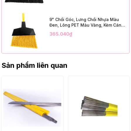
Cap, Black PET, C/W 47" Metal
Handle)
9" Chổi Góc, Lưng Chổi Nhựa Màu
Đen, Lông PET Màu Vàng, Kèm Cán
Kim Loại Dài 1m2, InsuX INXABHY01,
365.040₫
12 Bộ/Thùng (9" Angle Broom, Black
Cap, Yellow PET, C/W 47" Metal
Handle)
Sản phẩm liên quan