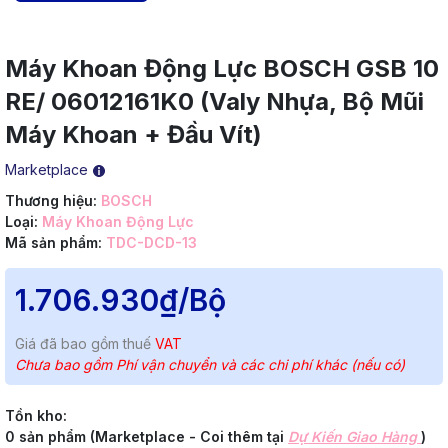
Máy Khoan Động Lực BOSCH GSB 10
RE/ 06012161K0 (Valy Nhựa, Bộ Mũi
Máy Khoan + Đầu Vít)
Marketplace
Thương hiệu:
BOSCH
Loại:
Máy Khoan Động Lực
Mã sản phẩm:
TDC-DCD-13
1.706.930₫
/Bộ
Giá đã bao gồm thuế
VAT
Chưa bao gồm Phí vận chuyển và các chi phí khác (nếu có)
Tồn kho:
0 sản phẩm (Marketplace - Coi thêm tại
Dự Kiến Giao Hàng
)