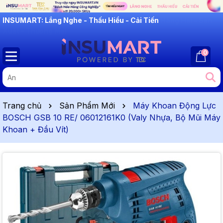
INSUMART: Lắng Nghe - Thấu Hiểu - Cải Tiến
0
Trang chủ
Sản Phẩm Mới
Máy Khoan Động Lực
BOSCH GSB 10 RE/ 06012161K0 (Valy Nhựa, Bộ Mũi Máy
Khoan + Đầu Vít)