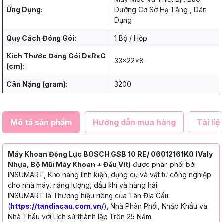
Ứng Dụng:
Dưỡng Cơ Sở Hạ Tầng , Dân
Dụng
Quy Cách Đóng Gói:
1 Bộ / Hộp
Kích Thước Đóng Gói DxRxC
33x22x8
(cm):
Cân Nặng (gram):
3200
Mô tả sản phẩm
Hướng dẫn mua hàng
Tài liệ
Máy Khoan Động Lực BOSCH GSB 10 RE/ 06012161K0 (Valy
Nhựa, Bộ Mũi Máy Khoan + Đầu Vít)
được phân phối bởi
INSUMART, Kho hàng linh kiện, dụng cụ và vật tư công nghiệp
cho nhà máy, năng lượng, dầu khí và hàng hải.
INSUMART là Thương hiệu riêng của Tân Địa Cầu
(
https://tandiacau.com.vn/
), Nhà Phân Phối, Nhập Khẩu và
Nhà Thầu với Lịch sử thành lập Trên 25 Năm.