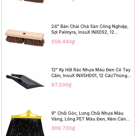
Trim)
24" Bàn Chải Chà Sàn Công Nghiệp,
Sợi Palmyra, InsuX INXDS2, 12
Cái/Thùng (24" Brush Deck Scrub ,
559.440₫
3" Trim)
12" Ky Hốt Rác Nhựa Màu Đen Có Tay
Cầm, InsuX INXSHD01, 12 Cái/Thùng,
Mã IMPA 174141 (12" Dustpan Shovel,
97.200₫
Black Plastic)
9" Chổi Góc, Lưng Chổi Nhựa Màu
Vàng, Lông PET Màu Đen, Kèm Cán
Kim Loại Dài 1m2, InsuX INXABHB01,
306.720₫
12 Bộ/Thùng (9" Angle Broom, Yellow