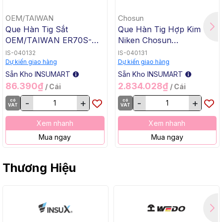
OEM/TAIWAN
Chosun
Que Hàn Tig Sắt
Que Hàn Tig Hợp Kim
OEM/TAIWAN ER70S-G
Niken Chosun
TG-50, 1.6x1000mm, 5 Kg
ERNiCrMo-3 TGC-625,
IS-040132
IS-040131
/ Hộp, 20 Kg / Thùng
2.4x1000mm, 5 Kg / Hộp,
Dự kiến giao hàng
Dự kiến giao hàng
20 Kg / Thùng
Sẵn Kho INSUMART
Sẵn Kho INSUMART
86.390₫
2.834.028₫
/ Cái
/ Cái
có
-
+
có
-
+
VAT
VAT
Xem nhanh
Xem nhanh
Mua ngay
Mua ngay
Thương Hiệu