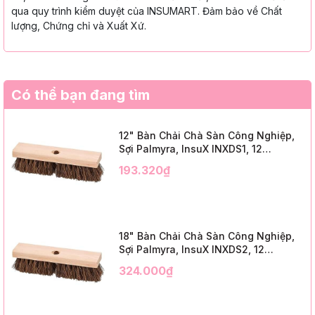
qua quy trình kiểm duyệt của INSUMART. Đảm bảo về Chất
lượng, Chứng chỉ và Xuất Xứ.
Có thể bạn đang tìm
12" Bàn Chải Chà Sàn Công Nghiệp,
Sợi Palmyra, InsuX INXDS1, 12
Cái/Thùng (12" Brush Deck Scrub, 2"
193.320₫
Trim)
18" Bàn Chải Chà Sàn Công Nghiệp,
Sợi Palmyra, InsuX INXDS2, 12
Cái/Thùng (18" Brush Deck Scrub, 3"
324.000₫
Trim)