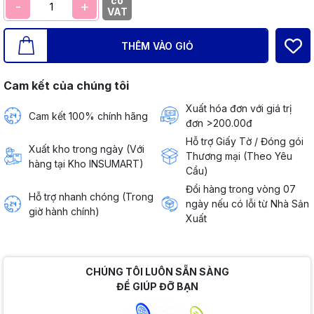
có
-
+
VAT
THÊM VÀO GIỎ
Cam kết của chúng tôi
Xuất hóa đơn với giá trị
Cam kết 100% chính hãng
đơn >200.00đ
Hỗ trợ Giấy Tờ / Đóng gói
Xuất kho trong ngày (Với
Thương mại (Theo Yêu
hàng tại Kho INSUMART)
Cầu)
Đổi hàng trong vòng 07
Hỗ trợ nhanh chóng (Trong
ngày nếu có lỗi từ Nhà Sản
giờ hành chính)
Xuất
CHÚNG TÔI LUÔN SẴN SÀNG
ĐỂ GIÚP ĐỠ BẠN