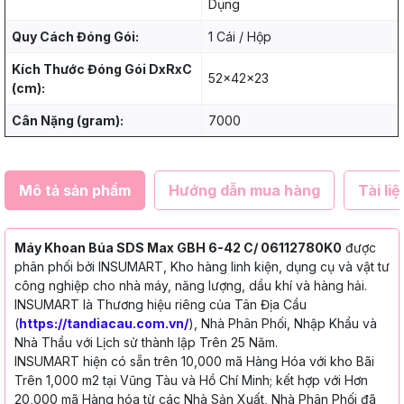
Dụng
Quy Cách Đóng Gói:
1 Cái / Hộp
Kích Thước Đóng Gói DxRxC
52x42x23
(cm):
Cân Nặng (gram):
7000
Mô tả sản phẩm
Hướng dẫn mua hàng
Tài liệ
Máy Khoan Búa SDS Max GBH 6-42 C/ 06112780K0
được
phân phối bởi INSUMART, Kho hàng linh kiện, dụng cụ và vật tư
công nghiệp cho nhà máy, năng lượng, dầu khí và hàng hải.
INSUMART là Thương hiệu riêng của Tân Địa Cầu
(
https://tandiacau.com.vn/
), Nhà Phân Phối, Nhập Khẩu và
Nhà Thầu với Lịch sử thành lập Trên 25 Năm.
INSUMART hiện có sẵn trên 10,000 mã Hàng Hóa với kho Bãi
Trên 1,000 m2 tại Vũng Tàu và Hồ Chí Minh; kết hợp với Hơn
20,000 mã Hàng hóa từ các Nhà Sản Xuất, Nhà Phân Phối đã