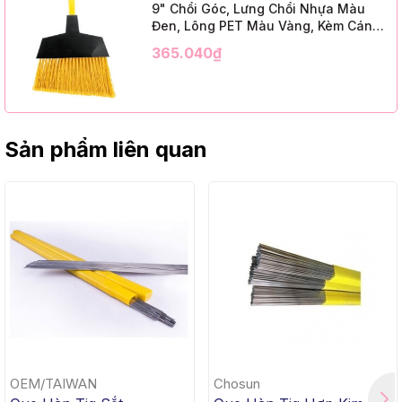
9" Chổi Góc, Lưng Chổi Nhựa Màu
Đen, Lông PET Màu Vàng, Kèm Cán
Kim Loại Dài 1m2, InsuX INXABHY01,
365.040₫
12 Bộ/Thùng (9" Angle Broom, Black
Cap, Yellow PET, C/W 47" Metal
Handle)
Sản phẩm liên quan
OEM/TAIWAN
Chosun