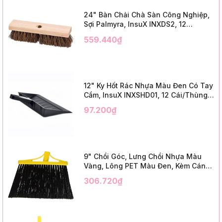
24" Bàn Chải Chà Sàn Công Nghiệp,
Sợi Palmyra, InsuX INXDS2, 12
Cái/Thùng (24" Brush Deck Scrub ,
559.440₫
3" Trim)
12" Ky Hốt Rác Nhựa Màu Đen Có Tay
Cầm, InsuX INXSHD01, 12 Cái/Thùng,
Mã IMPA 174141 (12" Dustpan Shovel,
97.200₫
Black Plastic)
9" Chổi Góc, Lưng Chổi Nhựa Màu
Vàng, Lông PET Màu Đen, Kèm Cán
Kim Loại Dài 1m2, InsuX INXABHB01,
306.720₫
12 Bộ/Thùng (9" Angle Broom, Yellow
Cap, Black PET, C/W 47" Metal
Handle)