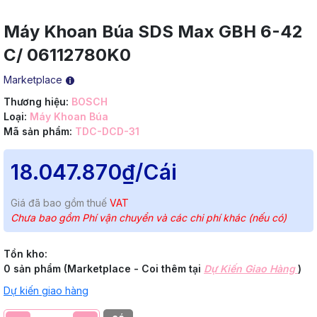
Máy Khoan Búa SDS Max GBH 6-42
C/ 06112780K0
Marketplace
Thương hiệu:
BOSCH
Loại:
Máy Khoan Búa
Mã sản phẩm:
TDC-DCD-31
18.047.870₫
/Cái
Giá đã bao gồm thuế
VAT
Chưa bao gồm Phí vận chuyển và các chi phí khác (nếu có)
Tồn kho:
0 sản phẩm (Marketplace - Coi thêm tại
Dự Kiến Giao Hàng
)
Dự kiến giao hàng