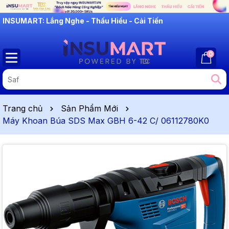
INSUMART: Lắng Nghe - Thấu Hiểu - Cải Tiến
0
Trang chủ
Sản Phẩm Mới
Máy Khoan Búa SDS Max GBH 6-42 C/ 06112780K0