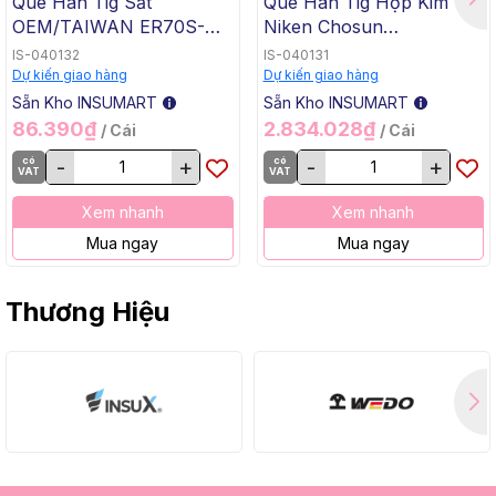
Que Hàn Tig Sắt
Que Hàn Tig Hợp Kim
OEM/TAIWAN ER70S-G
Niken Chosun
TG-50, 1.6x1000mm, 5 Kg
ERNiCrMo-3 TGC-625,
IS-040132
IS-040131
/ Hộp, 20 Kg / Thùng
2.4x1000mm, 5 Kg / Hộp,
Dự kiến giao hàng
Dự kiến giao hàng
20 Kg / Thùng
Sẵn Kho INSUMART
Sẵn Kho INSUMART
86.390₫
2.834.028₫
/ Cái
/ Cái
có
-
+
có
-
+
VAT
VAT
Xem nhanh
Xem nhanh
Mua ngay
Mua ngay
Thương Hiệu