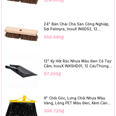
324.000₫
Trim)
24" Bàn Chải Chà Sàn Công Nghiệp,
Sợi Palmyra, InsuX INXDS2, 12
Cái/Thùng (24" Brush Deck Scrub ,
559.440₫
3" Trim)
12" Ky Hốt Rác Nhựa Màu Đen Có Tay
Cầm, InsuX INXSHD01, 12 Cái/Thùng,
Mã IMPA 174141 (12" Dustpan Shovel,
97.200₫
Black Plastic)
9" Chổi Góc, Lưng Chổi Nhựa Màu
Vàng, Lông PET Màu Đen, Kèm Cán
Kim Loại Dài 1m2, InsuX INXABHB01,
306.720₫
12 Bộ/Thùng (9" Angle Broom, Yellow