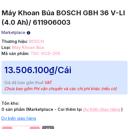
Máy Khoan Búa BOSCH GBH 36 V-LI
(4.0 Ah)/ 611906003
Marketplace
Thương hiệu:
BOSCH
Loại:
Máy Khoan Búa
Mã sản phẩm:
TDC-DCD-205
13.506.100₫
/Cái
Giá đã bao gồm thuế
VAT
Chưa bao gồm Phí vận chuyển và các chi phí khác (nếu có)
Tồn kho:
0 sản phẩm (Marketplace - Coi thêm tại
Dự Kiến Giao Hàng
)
Dự kiến giao hàng