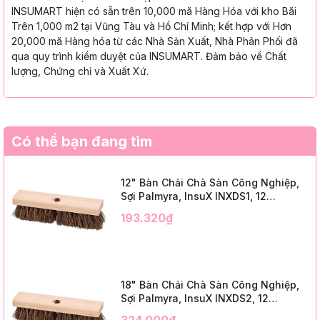
INSUMART hiện có sẵn trên 10,000 mã Hàng Hóa với kho Bãi
Trên 1,000 m2 tại Vũng Tàu và Hồ Chí Minh; kết hợp với Hơn
20,000 mã Hàng hóa từ các Nhà Sản Xuất, Nhà Phân Phối đã
qua quy trình kiểm duyệt của INSUMART. Đảm bảo về Chất
lượng, Chứng chỉ và Xuất Xứ.
Có thể bạn đang tìm
12" Bàn Chải Chà Sàn Công Nghiệp,
Sợi Palmyra, InsuX INXDS1, 12
Cái/Thùng (12" Brush Deck Scrub, 2"
193.320₫
Trim)
18" Bàn Chải Chà Sàn Công Nghiệp,
Sợi Palmyra, InsuX INXDS2, 12
Cái/Thùng (18" Brush Deck Scrub, 3"