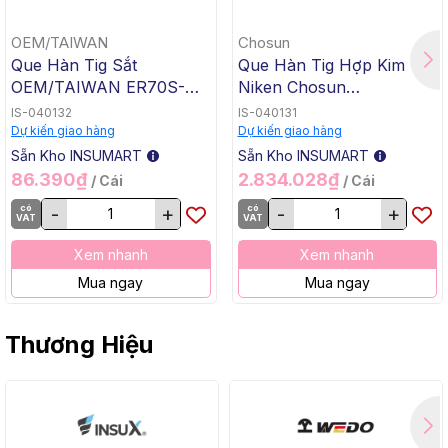
OEM/TAIWAN
Chosun
Que Hàn Tig Sắt
Que Hàn Tig Hợp Kim
OEM/TAIWAN ER70S-G
Niken Chosun
TG-50, 1.6x1000mm, 5 Kg
ERNiCrMo-3 TGC-625,
IS-040132
IS-040131
/ Hộp, 20 Kg / Thùng
2.4x1000mm, 5 Kg / Hộp,
Dự kiến giao hàng
Dự kiến giao hàng
20 Kg / Thùng
Sẵn Kho INSUMART
Sẵn Kho INSUMART
86.390₫
2.834.028₫
/ Cái
/ Cái
có
-
+
có
-
+
VAT
VAT
Xem nhanh
Xem nhanh
Mua ngay
Mua ngay
Thương Hiệu