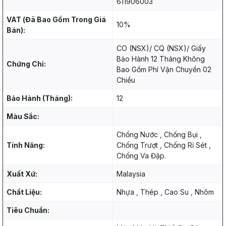
611906003
VAT (Đã Bao Gồm Trong Giá
10%
Bán):
CO (NSX)/ CQ (NSX)/ Giấy
Bảo Hành 12 Tháng Không
Chứng Chỉ:
Bao Gồm Phí Vận Chuyển 02
Chiều
Bảo Hành (Tháng):
12
Màu Sắc:
Chống Nước , Chống Bụi ,
Tính Năng:
Chống Trượt , Chống Rỉ Sét ,
Chống Va Đập.
Xuất Xứ:
Malaysia
Chất Liệu:
Nhựa , Thép , Cao Su , Nhôm
Tiêu Chuẩn: