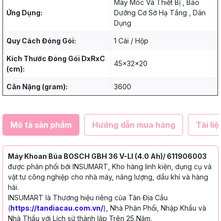
Máy Móc Và Thiết Bị , Bảo
Ứng Dụng:
Dưỡng Cơ Sở Hạ Tầng , Dân
Dụng
Quy Cách Đóng Gói:
1 Cái / Hộp
Kích Thước Đóng Gói DxRxC
45x32x20
(cm):
Cân Nặng (gram):
3600
Mô tả sản phẩm
Hướng dẫn mua hàng
Tài liệ
Máy Khoan Búa BOSCH GBH 36 V-LI (4.0 Ah)/ 611906003
được phân phối bởi INSUMART, Kho hàng linh kiện, dụng cụ và
vật tư công nghiệp cho nhà máy, năng lượng, dầu khí và hàng
hải.
INSUMART là Thương hiệu riêng của Tân Địa Cầu
(
https://tandiacau.com.vn/
), Nhà Phân Phối, Nhập Khẩu và
Nhà Thầu với Lịch sử thành lập Trên 25 Năm.