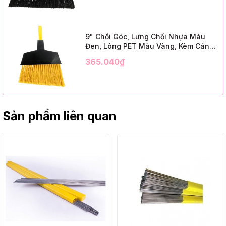
Cap, Black PET, C/W 47" Metal
Handle)
9" Chổi Góc, Lưng Chổi Nhựa Màu
Đen, Lông PET Màu Vàng, Kèm Cán
Kim Loại Dài 1m2, InsuX INXABHY01,
365.040₫
12 Bộ/Thùng (9" Angle Broom, Black
Cap, Yellow PET, C/W 47" Metal
Handle)
Sản phẩm liên quan