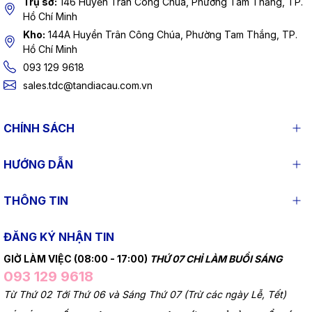
Trụ sở:
146 Huyền Trân Công Chúa, Phường Tam Thắng, TP.
Hồ Chí Minh
Kho:
144A Huyền Trân Công Chúa, Phường Tam Thắng, TP.
Hồ Chí Minh
093 129 9618
sales.tdc@tandiacau.com.vn
CHÍNH SÁCH
HƯỚNG DẪN
THÔNG TIN
ĐĂNG KÝ NHẬN TIN
GIỜ LÀM VIỆC (08:00 - 17:00)
THỨ 07 CHỈ LÀM BUỔI SÁNG
093 129 9618
Từ Thứ 02 Tới Thứ 06 và Sáng Thứ 07 (Trừ các ngày Lễ, Tết)