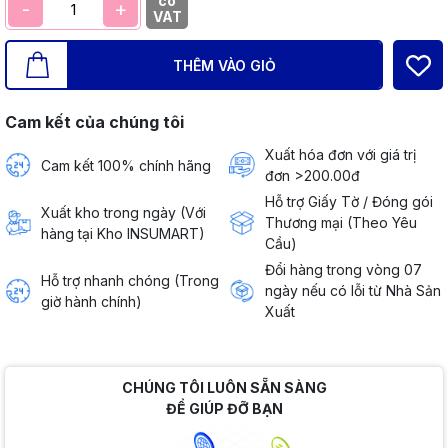
có
-
+
VAT
THÊM VÀO GIỎ
Cam kết của chúng tôi
Xuất hóa đơn với giá trị
Cam kết 100% chính hãng
đơn >200.00đ
Hỗ trợ Giấy Tờ / Đóng gói
Xuất kho trong ngày (Với
Thương mại (Theo Yêu
hàng tại Kho INSUMART)
Cầu)
Đổi hàng trong vòng 07
Hỗ trợ nhanh chóng (Trong
ngày nếu có lỗi từ Nhà Sản
giờ hành chính)
Xuất
CHÚNG TÔI LUÔN SẴN SÀNG
ĐỂ GIÚP ĐỠ BẠN