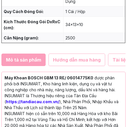
Dụng
Quy Cách Đóng Gói:
1 Cái / Hộp
Kích Thước Đóng Gói DxRxC
34x13x10
(cm):
Cân Nặng (gram):
2500
Mô tả sản phẩm
Hướng dẫn mua hàng
Tài liệ
Máy Khoan BOSCH GBM 13 RE/ 06014775K0
được phân
phối bởi INSUMART, Kho hàng linh kiện, dụng cụ và vật tư
công nghiệp cho nhà máy, năng lượng, dầu khí và hàng hải.
INSUMART là Thương hiệu riêng của Tân Địa Cầu
(
https://tandiacau.com.vn/
), Nhà Phân Phối, Nhập Khẩu và
Nhà Thầu với Lịch sử thành lập Trên 25 Năm.
INSUMART hiện có sẵn trên 10,000 mã Hàng Hóa với kho Bãi
Trên 1,000 m2 tại Vũng Tàu và Hồ Chí Minh; kết hợp với Hơn
20,000 mã Hàng hóa từ các Nhà Sản Xuất, Nhà Phân Phối đã