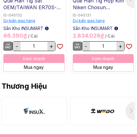
Que Hàn Tig Sắt
Que Hàn Tig Hợp Kim
OEM/TAIWAN ER70S-G
Niken Chosun
TG-50, 1.6x1000mm, 5 Kg
ERNiCrMo-3 TGC-625,
IS-040132
IS-040131
/ Hộp, 20 Kg / Thùng
2.4x1000mm, 5 Kg / Hộp,
Dự kiến giao hàng
Dự kiến giao hàng
20 Kg / Thùng
Sẵn Kho INSUMART
Sẵn Kho INSUMART
86.390₫
2.834.028₫
/ Cái
/ Cái
có
-
+
có
-
+
VAT
VAT
Xem nhanh
Xem nhanh
Mua ngay
Mua ngay
Thương Hiệu