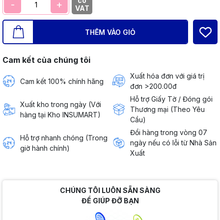
có
-
+
VAT
THÊM VÀO GIỎ
Cam kết của chúng tôi
Xuất hóa đơn với giá trị
Cam kết 100% chính hãng
đơn >200.00đ
Hỗ trợ Giấy Tờ / Đóng gói
Xuất kho trong ngày (Với
Thương mại (Theo Yêu
hàng tại Kho INSUMART)
Cầu)
Đổi hàng trong vòng 07
Hỗ trợ nhanh chóng (Trong
ngày nếu có lỗi từ Nhà Sản
giờ hành chính)
Xuất
CHÚNG TÔI LUÔN SẴN SÀNG
ĐỂ GIÚP ĐỠ BẠN