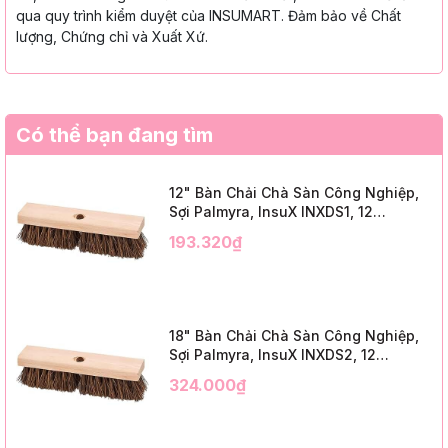
qua quy trình kiểm duyệt của INSUMART. Đảm bảo về Chất
lượng, Chứng chỉ và Xuất Xứ.
Có thể bạn đang tìm
12" Bàn Chải Chà Sàn Công Nghiệp,
Sợi Palmyra, InsuX INXDS1, 12
Cái/Thùng (12" Brush Deck Scrub, 2"
193.320₫
Trim)
18" Bàn Chải Chà Sàn Công Nghiệp,
Sợi Palmyra, InsuX INXDS2, 12
Cái/Thùng (18" Brush Deck Scrub, 3"
324.000₫
Trim)