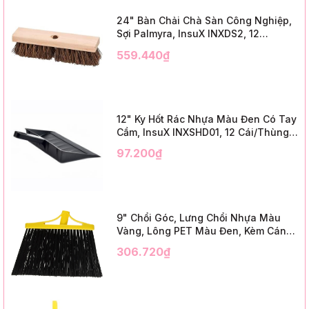
24" Bàn Chải Chà Sàn Công Nghiệp,
Sợi Palmyra, InsuX INXDS2, 12
Cái/Thùng (24" Brush Deck Scrub ,
559.440₫
3" Trim)
12" Ky Hốt Rác Nhựa Màu Đen Có Tay
Cầm, InsuX INXSHD01, 12 Cái/Thùng,
Mã IMPA 174141 (12" Dustpan Shovel,
97.200₫
Black Plastic)
9" Chổi Góc, Lưng Chổi Nhựa Màu
Vàng, Lông PET Màu Đen, Kèm Cán
Kim Loại Dài 1m2, InsuX INXABHB01,
306.720₫
12 Bộ/Thùng (9" Angle Broom, Yellow
Cap, Black PET, C/W 47" Metal
Handle)