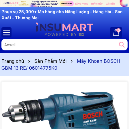
INSUMART: Lắng Nghe - Thấu Hiểu - Cải Tiến
0
Trang chủ
Sản Phẩm Mới
Máy Khoan BOSCH
GBM 13 RE/ 06014775K0