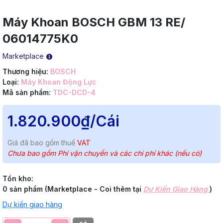
Máy Khoan BOSCH GBM 13 RE/
06014775K0
Marketplace
Thương hiệu:
BOSCH
Loại:
Máy Khoan Động Lực
Mã sản phẩm:
TDC-DCD-4
1.820.900₫
/Cái
Giá đã bao gồm thuế
VAT
Chưa bao gồm Phí vận chuyển và các chi phí khác (nếu có)
Tồn kho:
0 sản phẩm (Marketplace - Coi thêm tại
Dự Kiến Giao Hàng
)
Dự kiến giao hàng