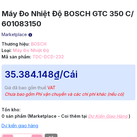
Máy Đo Nhiệt Độ BOSCH GTC 350 C/
601083150
Marketplace
Thương hiệu:
BOSCH
Loại:
Máy Đo Nhiệt Độ
Mã sản phẩm:
TDC-DCD-232
35.384.148₫
/Cái
Giá đã bao gồm thuế
VAT
Chưa bao gồm Phí vận chuyển và các chi phí khác (nếu có)
Tồn kho:
0 sản phẩm (Marketplace - Coi thêm tại
Dự Kiến Giao Hàng
)
Dự kiến giao hàng