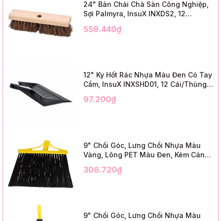
24" Bàn Chải Chà Sàn Công Nghiệp,
Sợi Palmyra, InsuX INXDS2, 12
Cái/Thùng (24" Brush Deck Scrub ,
559.440₫
3" Trim)
12" Ky Hốt Rác Nhựa Màu Đen Có Tay
Cầm, InsuX INXSHD01, 12 Cái/Thùng,
Mã IMPA 174141 (12" Dustpan Shovel,
97.200₫
Black Plastic)
9" Chổi Góc, Lưng Chổi Nhựa Màu
Vàng, Lông PET Màu Đen, Kèm Cán
Kim Loại Dài 1m2, InsuX INXABHB01,
306.720₫
12 Bộ/Thùng (9" Angle Broom, Yellow
Cap, Black PET, C/W 47" Metal
Handle)
9" Chổi Góc, Lưng Chổi Nhựa Màu