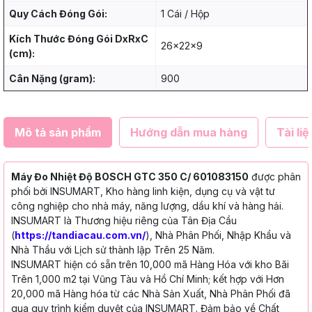
Quy Cách Đóng Gói:
1 Cái / Hộp
Kích Thước Đóng Gói DxRxC
26x22x9
(cm):
Cân Nặng (gram):
900
Mô tả sản phẩm
Hướng dẫn mua hàng
Tài liệ
Máy Đo Nhiệt Độ BOSCH GTC 350 C/ 601083150
được phân
phối bởi INSUMART, Kho hàng linh kiện, dụng cụ và vật tư
công nghiệp cho nhà máy, năng lượng, dầu khí và hàng hải.
INSUMART là Thương hiệu riêng của Tân Địa Cầu
(
https://tandiacau.com.vn/
), Nhà Phân Phối, Nhập Khẩu và
Nhà Thầu với Lịch sử thành lập Trên 25 Năm.
INSUMART hiện có sẵn trên 10,000 mã Hàng Hóa với kho Bãi
Trên 1,000 m2 tại Vũng Tàu và Hồ Chí Minh; kết hợp với Hơn
20,000 mã Hàng hóa từ các Nhà Sản Xuất, Nhà Phân Phối đã
qua quy trình kiểm duyệt của INSUMART. Đảm bảo về Chất