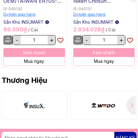
OEM/TAIWAN ER70S-G
Niken Chosun
TG-50, 1.6x1000mm, 5 Kg
ERNiCrMo-3 TGC-625,
IS-040132
IS-040131
/ Hộp, 20 Kg / Thùng
2.4x1000mm, 5 Kg / Hộp,
Dự kiến giao hàng
Dự kiến giao hàng
20 Kg / Thùng
Sẵn Kho INSUMART
Sẵn Kho INSUMART
86.390₫
2.834.028₫
/ Cái
/ Cái
có
-
+
có
-
+
VAT
VAT
Xem nhanh
Xem nhanh
Mua ngay
Mua ngay
Thương Hiệu
ĐĂNG KÝ