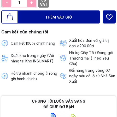
có
-
+
VAT
THÊM VÀO GIỎ
Cam kết của chúng tôi
Xuất hóa đơn với giá trị
Cam kết 100% chính hãng
đơn >200.00đ
Hỗ trợ Giấy Tờ / Đóng gói
Xuất kho trong ngày (Với
Thương mại (Theo Yêu
hàng tại Kho INSUMART)
Cầu)
Đổi hàng trong vòng 07
Hỗ trợ nhanh chóng (Trong
ngày nếu có lỗi từ Nhà Sản
giờ hành chính)
Xuất
CHÚNG TÔI LUÔN SẴN SÀNG
ĐỂ GIÚP ĐỠ BẠN