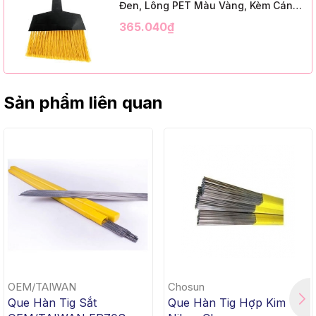
Đen, Lông PET Màu Vàng, Kèm Cán
Kim Loại Dài 1m2, InsuX INXABHY01,
365.040₫
12 Bộ/Thùng (9" Angle Broom, Black
Cap, Yellow PET, C/W 47" Metal
Handle)
Sản phẩm liên quan
OEM/TAIWAN
Chosun
Que Hàn Tig Sắt
Que Hàn Tig Hợp Kim