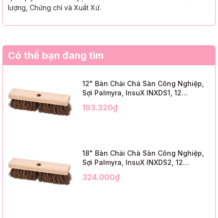
lượng, Chứng chỉ và Xuất Xứ.
Có thể bạn đang tìm
12" Bàn Chải Chà Sàn Công Nghiệp,
Sợi Palmyra, InsuX INXDS1, 12
Cái/Thùng (12" Brush Deck Scrub, 2"
193.320₫
Trim)
18" Bàn Chải Chà Sàn Công Nghiệp,
Sợi Palmyra, InsuX INXDS2, 12
Cái/Thùng (18" Brush Deck Scrub, 3"
324.000₫
Trim)