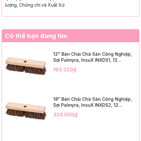
lượng, Chứng chỉ và Xuất Xứ.
Có thể bạn đang tìm
12" Bàn Chải Chà Sàn Công Nghiệp,
Sợi Palmyra, InsuX INXDS1, 12
Cái/Thùng (12" Brush Deck Scrub, 2"
193.320₫
Trim)
18" Bàn Chải Chà Sàn Công Nghiệp,
Sợi Palmyra, InsuX INXDS2, 12
Cái/Thùng (18" Brush Deck Scrub, 3"
324.000₫
Trim)