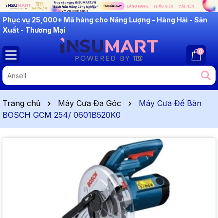
INSUMART: Lắng Nghe - Thấu Hiểu - Cải Tiến
0
Trang chủ
Máy Cưa Đa Góc
Máy Cưa Để Bàn
BOSCH GCM 254/ 0601B520K0