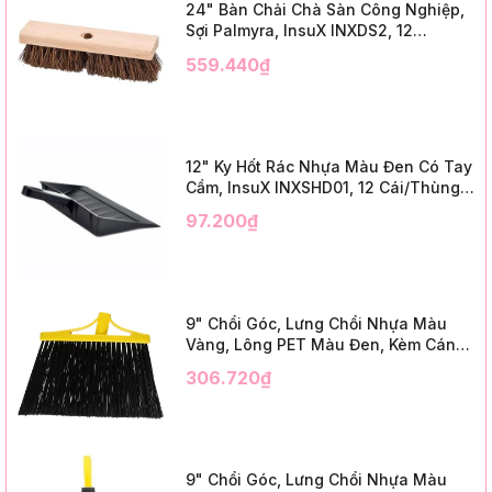
24" Bàn Chải Chà Sàn Công Nghiệp,
Sợi Palmyra, InsuX INXDS2, 12
Cái/Thùng (24" Brush Deck Scrub ,
559.440₫
3" Trim)
12" Ky Hốt Rác Nhựa Màu Đen Có Tay
Cầm, InsuX INXSHD01, 12 Cái/Thùng,
Mã IMPA 174141 (12" Dustpan Shovel,
97.200₫
Black Plastic)
9" Chổi Góc, Lưng Chổi Nhựa Màu
Vàng, Lông PET Màu Đen, Kèm Cán
Kim Loại Dài 1m2, InsuX INXABHB01,
306.720₫
12 Bộ/Thùng (9" Angle Broom, Yellow
Cap, Black PET, C/W 47" Metal
Handle)
9" Chổi Góc, Lưng Chổi Nhựa Màu