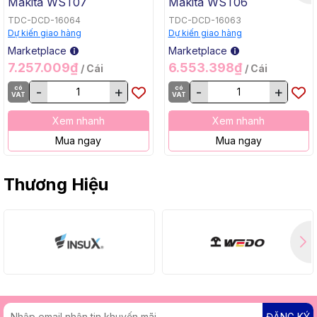
Makita WST07
Makita WST06
TDC-DCD-16064
TDC-DCD-16063
Dự kiến giao hàng
Dự kiến giao hàng
Marketplace
Marketplace
7.257.009₫
6.553.398₫
/ Cái
/ Cái
có
-
+
có
-
+
VAT
VAT
Xem nhanh
Xem nhanh
Mua ngay
Mua ngay
Thương Hiệu
ĐĂNG KÝ