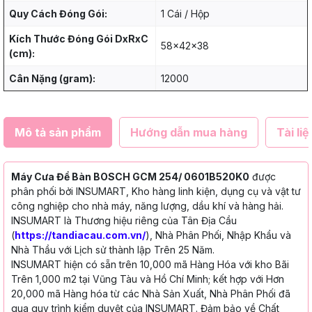
Quy Cách Đóng Gói:
1 Cái / Hộp
Kích Thước Đóng Gói DxRxC
58x42x38
(cm):
Cân Nặng (gram):
12000
Mô tả sản phẩm
Hướng dẫn mua hàng
Tài liệ
Máy Cưa Để Bàn BOSCH GCM 254/ 0601B520K0
được
phân phối bởi INSUMART, Kho hàng linh kiện, dụng cụ và vật tư
công nghiệp cho nhà máy, năng lượng, dầu khí và hàng hải.
INSUMART là Thương hiệu riêng của Tân Địa Cầu
(
https://tandiacau.com.vn/
), Nhà Phân Phối, Nhập Khẩu và
Nhà Thầu với Lịch sử thành lập Trên 25 Năm.
INSUMART hiện có sẵn trên 10,000 mã Hàng Hóa với kho Bãi
Trên 1,000 m2 tại Vũng Tàu và Hồ Chí Minh; kết hợp với Hơn
20,000 mã Hàng hóa từ các Nhà Sản Xuất, Nhà Phân Phối đã
qua quy trình kiểm duyệt của INSUMART. Đảm bảo về Chất