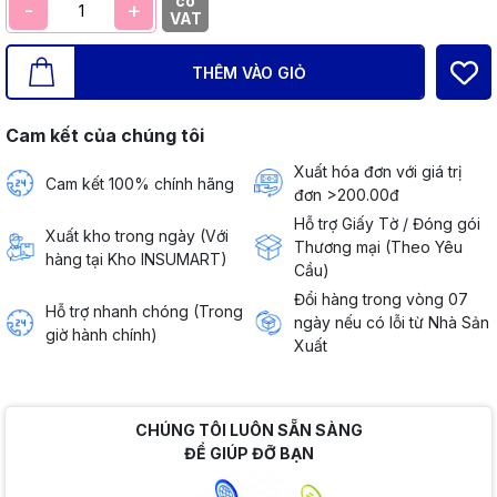
có
-
+
VAT
THÊM VÀO GIỎ
Cam kết của chúng tôi
Xuất hóa đơn với giá trị
Cam kết 100% chính hãng
đơn >200.00đ
Hỗ trợ Giấy Tờ / Đóng gói
Xuất kho trong ngày (Với
Thương mại (Theo Yêu
hàng tại Kho INSUMART)
Cầu)
Đổi hàng trong vòng 07
Hỗ trợ nhanh chóng (Trong
ngày nếu có lỗi từ Nhà Sản
giờ hành chính)
Xuất
CHÚNG TÔI LUÔN SẴN SÀNG
ĐỂ GIÚP ĐỠ BẠN