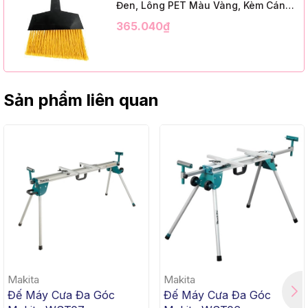
Đen, Lông PET Màu Vàng, Kèm Cán
Kim Loại Dài 1m2, InsuX INXABHY01,
365.040₫
12 Bộ/Thùng (9" Angle Broom, Black
Cap, Yellow PET, C/W 47" Metal
Handle)
Sản phẩm liên quan
Makita
Makita
Đế Máy Cưa Đa Góc
Đế Máy Cưa Đa Góc