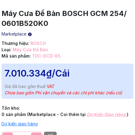
Máy Cưa Để Bàn BOSCH GCM 254/
0601B520K0
Marketplace
Thương hiệu:
BOSCH
Loại:
Máy Cưa Để Bàn
Mã sản phẩm:
TDC-DCD-85
7.010.334₫
/Cái
Giá đã bao gồm thuế
VAT
Chưa bao gồm Phí vận chuyển và các chi phí khác (nếu có)
Tồn kho:
0 sản phẩm (Marketplace - Coi thêm tại
Dự Kiến Giao Hàng
)
Dự kiến giao hàng