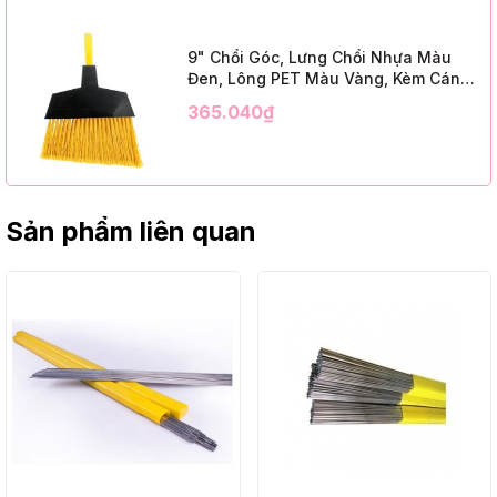
Handle)
9" Chổi Góc, Lưng Chổi Nhựa Màu
Đen, Lông PET Màu Vàng, Kèm Cán
Kim Loại Dài 1m2, InsuX INXABHY01,
365.040₫
12 Bộ/Thùng (9" Angle Broom, Black
Cap, Yellow PET, C/W 47" Metal
Handle)
Sản phẩm liên quan