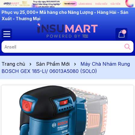
INSUMART: Lắng Nghe - Thấu Hiểu - Cải Tiến
0
Trang chủ
Sản Phẩm Mới
Máy Chà Nhám Rung
BOSCH GEX 185-LI/ 06013A5080 (SOLO)