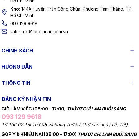
Hồ Chí Minh
Kho:
144A Huyền Trân Công Chúa, Phường Tam Thắng, TP.
Hồ Chí Minh
093 129 9618
sales.tdc@tandiacau.com.vn
CHÍNH SÁCH
HƯỚNG DẪN
THÔNG TIN
ĐĂNG KÝ NHẬN TIN
GIỜ LÀM VIỆC (08:00 - 17:00)
THỨ 07 CHỈ LÀM BUỔI SÁNG
093 129 9618
Từ Thứ 02 Tới Thứ 06 và Sáng Thứ 07 (Trừ các ngày Lễ, Tết)
GÓP Ý & KHIẾU NẠI (08:00 - 17:00)
THỨ 07 CHỈ LÀM BUỔI SÁNG