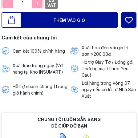
có
-
+
VAT
THÊM VÀO GIỎ
Cam kết của chúng tôi
Xuất hóa đơn với giá trị
Cam kết 100% chính hãng
đơn >200.00đ
Hỗ trợ Giấy Tờ / Đóng gói
Xuất kho trong ngày (Với
Thương mại (Theo Yêu
hàng tại Kho INSUMART)
Cầu)
Đổi hàng trong vòng 07
Hỗ trợ nhanh chóng (Trong
ngày nếu có lỗi từ Nhà Sản
giờ hành chính)
Xuất
CHÚNG TÔI LUÔN SẴN SÀNG
ĐỂ GIÚP ĐỠ BẠN