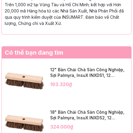
Trên 1,000 m2 tại Vũng Tàu và Hồ Chí Minh; kết hợp với Hơn
20,000 mã Hàng hóa từ các Nhà Sản Xuất, Nhà Phân Phối đã
qua quy trình kiểm duyệt của INSUMART. Đảm bảo về Chất
lượng, Chứng chỉ và Xuất Xứ.
Có thể bạn đang tìm
12" Bàn Chải Chà Sàn Công Nghiệp,
Sợi Palmyra, InsuX INXDS1, 12
Cái/Thùng (12" Brush Deck Scrub, 2"
193.320₫
Trim)
18" Bàn Chải Chà Sàn Công Nghiệp,
Sợi Palmyra, InsuX INXDS2, 12
Cái/Thùng (18" Brush Deck Scrub, 3"
324.000₫
Trim)