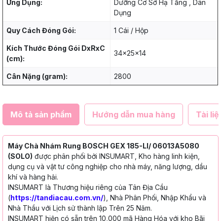
Ứng Dụng:
Dưỡng Cơ Sở Hạ Tầng , Dân
Dụng
Quy Cách Đóng Gói:
1 Cái / Hộp
Kích Thước Đóng Gói DxRxC
34x25x14
(cm):
Cân Nặng (gram):
2800
Mô tả sản phẩm
Hướng dẫn mua hàng
Tài liệ
Máy Chà Nhám Rung BOSCH GEX 185-LI/ 06013A5080
(SOLO)
được phân phối bởi INSUMART, Kho hàng linh kiện,
dụng cụ và vật tư công nghiệp cho nhà máy, năng lượng, dầu
khí và hàng hải.
INSUMART là Thương hiệu riêng của Tân Địa Cầu
(
https://tandiacau.com.vn/
), Nhà Phân Phối, Nhập Khẩu và
Nhà Thầu với Lịch sử thành lập Trên 25 Năm.
INSUMART hiện có sẵn trên 10,000 mã Hàng Hóa với kho Bãi