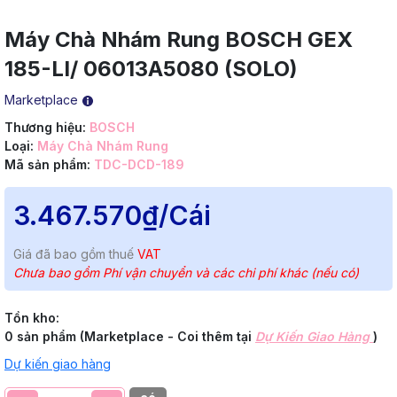
Máy Chà Nhám Rung BOSCH GEX
185-LI/ 06013A5080 (SOLO)
Marketplace
Thương hiệu:
BOSCH
Loại:
Máy Chà Nhám Rung
Mã sản phẩm:
TDC-DCD-189
3.467.570₫
/Cái
Giá đã bao gồm thuế
VAT
Chưa bao gồm Phí vận chuyển và các chi phí khác (nếu có)
Tồn kho:
0 sản phẩm (Marketplace - Coi thêm tại
Dự Kiến Giao Hàng
)
Dự kiến giao hàng