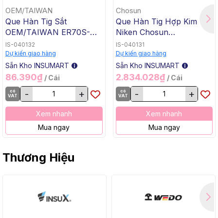
OEM/TAIWAN
Chosun
Que Hàn Tig Sắt
Que Hàn Tig Hợp Kim
OEM/TAIWAN ER70S-G
Niken Chosun
TG-50, 1.6x1000mm, 5 Kg
ERNiCrMo-3 TGC-625,
IS-040132
IS-040131
/ Hộp, 20 Kg / Thùng
2.4x1000mm, 5 Kg / Hộp,
Dự kiến giao hàng
Dự kiến giao hàng
20 Kg / Thùng
Sẵn Kho INSUMART
Sẵn Kho INSUMART
86.390₫
2.834.028₫
/ Cái
/ Cái
có
-
+
có
-
+
VAT
VAT
Xem nhanh
Xem nhanh
Mua ngay
Mua ngay
Thương Hiệu