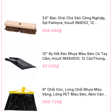
24" Bàn Chải Chà Sàn Công Nghiệp,
Sợi Palmyra, InsuX INXDS2, 12
Cái/Thùng (24" Brush Deck Scrub ,
559.440₫
3" Trim)
12" Ky Hốt Rác Nhựa Màu Đen Có Tay
Cầm, InsuX INXSHD01, 12 Cái/Thùng,
Mã IMPA 174141 (12" Dustpan Shovel,
97.200₫
Black Plastic)
9" Chổi Góc, Lưng Chổi Nhựa Màu
Vàng, Lông PET Màu Đen, Kèm Cán
Kim Loại Dài 1m2, InsuX INXABHB01,
306.720₫
12 Bộ/Thùng (9" Angle Broom, Yellow
Cap, Black PET, C/W 47" Metal