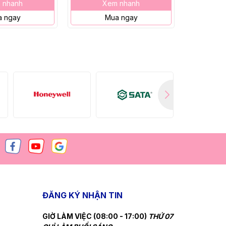
 nhanh
Xem nhanh
X
 ngay
Mua ngay
M
ĐĂNG KÝ NHẬN TIN
GIỜ LÀM VIỆC (08:00 - 17:00)
THỨ 07