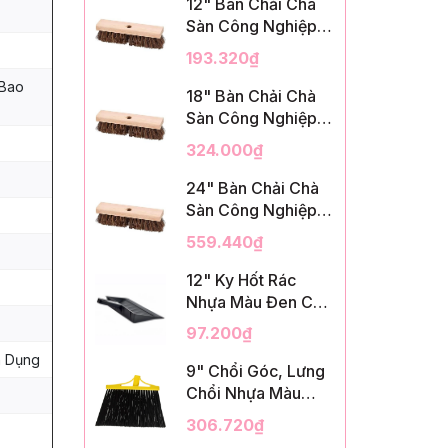
12" Bàn Chải Chà
Sàn Công Nghiệp,
Sợi Palmyra, InsuX
193.320₫
INXDS1, 12
 Bao
Cái/Thùng (12"
18" Bàn Chải Chà
Brush Deck Scrub,
Sàn Công Nghiệp,
2" Trim)
Sợi Palmyra, InsuX
324.000₫
INXDS2, 12
Cái/Thùng (18"
24" Bàn Chải Chà
Brush Deck Scrub,
Sàn Công Nghiệp,
3" Trim)
Sợi Palmyra, InsuX
559.440₫
INXDS2, 12
Cái/Thùng (24"
12" Ky Hốt Rác
Brush Deck Scrub ,
Nhựa Màu Đen Có
3" Trim)
Tay Cầm, InsuX
97.200₫
INXSHD01, 12
n Dụng
Cái/Thùng, Mã
9" Chổi Góc, Lưng
IMPA 174141 (12"
Chổi Nhựa Màu
Dustpan Shovel,
Vàng, Lông PET
306.720₫
Black Plastic)
Màu Đen, Kèm Cán