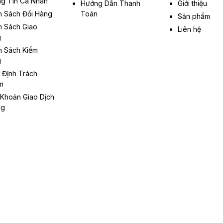
g Tin Cá Nhân
Hướng Dẫn Thanh
Giới thiệu
h Sách Đổi Hàng
Toán
Sản phẩm
h Sách Giao
Liên hệ
g
h Sách Kiểm
g
 Định Trách
m
 Khoản Giao Dịch
ng