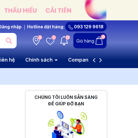
Đăng nhập
Hotline đặt hàng:
093 129 9618
0
8
0
13
Giỏ hàng
iên hệ
Chính sách
Company Profile
CHÚNG TÔI LUÔN SẴN SÀNG
ĐỂ GIÚP ĐỠ BẠN