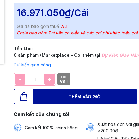
16.971.050₫
/Cái
Giá đã bao gồm thuế
VAT
Chưa bao gồm Phí vận chuyển và các chi phí khác (nếu có)
Tồn kho:
0 sản phẩm (Marketplace - Coi thêm tại
Dự Kiến Giao Hà
Dự kiến giao hàng
có
-
+
VAT
THÊM VÀO GIỎ
Cam kết của chúng tôi
Xuất hóa đơn với giá
Cam kết 100% chính hãng
>200.00đ
Hỗ trợ Giấy Tờ / Đó