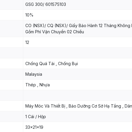
GSG 300/ 601575103
10%
CO (NSX)/ CQ (NSX)/ Giấy Bảo Hành 12 Tháng Không
Gồm Phí Vận Chuyển 02 Chiều
12
Chống Quá Tải , Chống Bụi
Malaysia
Thép , Nhựa
Máy Móc Và Thiết Bị , Bảo Dưỡng Cơ Sở Hạ Tầng , Dâ
1 Cái / Hộp
33x21x19