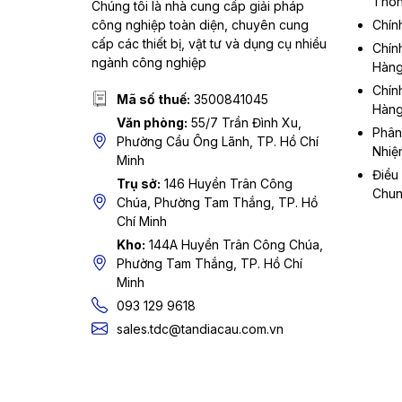
Thôn
Chúng tôi là nhà cung cấp giải pháp
công nghiệp toàn diện, chuyên cung
Chín
cấp các thiết bị, vật tư và dụng cụ nhiều
Chín
ngành công nghiệp
Hàn
Chín
Mã số thuế:
3500841045
Hàn
Văn phòng:
55/7 Trần Đình Xu,
Phân
Phường Cầu Ông Lãnh, TP. Hồ Chí
Nhiệ
Minh
Điều
Trụ sở:
146 Huyền Trân Công
Chu
Chúa, Phường Tam Thắng, TP. Hồ
Chí Minh
Kho:
144A Huyền Trân Công Chúa,
Phường Tam Thắng, TP. Hồ Chí
Minh
093 129 9618
sales.tdc@tandiacau.com.vn