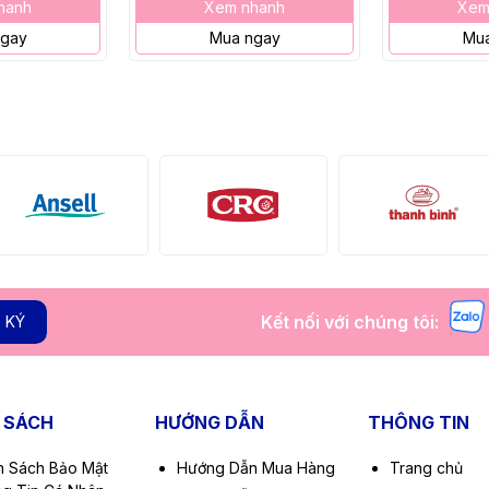
hanh
Xem nhanh
Xem
ngay
Mua ngay
Mua
Kết nối với chúng tôi:
 KÝ
 SÁCH
HƯỚNG DẪN
THÔNG TIN
h Sách Bảo Mật
Hướng Dẫn Mua Hàng
Trang chủ