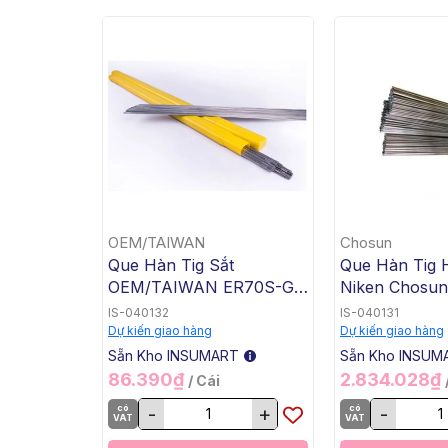
OEM/TAIWAN
Chosun
Que Hàn Tig Sắt
Que Hàn Tig 
OEM/TAIWAN ER70S-G
Niken Chosu
TG-50, 1.6x1000mm, 5 Kg
3 TGC-625, 2
IS-040132
IS-040131
/ Hộp, 20 Kg / Thùng
5 Kg / Hộp, 20
Dự kiến giao hàng
Dự kiến giao hàng
Thùng
Sẵn Kho INSUMART
Sẵn Kho INSUM
86.390₫
2.834.028₫
/ Cái
có
-
+
có
-
VAT
VAT