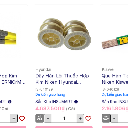
Hyundai
Kiswel
Hợp Kim
Dây Hàn Lõi Thuốc Hợp
Que Hàn Ti
n ERNiCrMo-
Kim Niken Hyundai
Niken Kiswe
.4x1000mm,
ENiCrMo-3 T1-1/4 SW-
KW-T82, 2.
IS-040129
IS-040128
 Kg /
625, 1.2mm, 15 Kg / Cuộn
Kg / Hộp, 2
Dự kiến giao hàng
Dự kiến giao hà
ART
Sẵn Kho INSUMART
Sẵn Kho INS
4.687.500₫
2.161.806
/ Cái
/ Cái
+
có
-
+
có
-
VAT
VAT