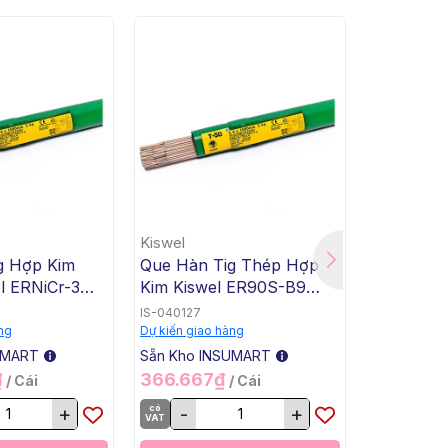
Kiswel
Kiswel
g Hợp Kim
Que Hàn Tig Thép Hợp
Que Hàn 
l ERNiCr-3
Kim Kiswel ER90S-B9
Kim Kisw
4x1000mm, 5
T90SB9, 2.4x1000mm, 5
T90SB3, 
IS-040127
IS-040126
0 Kg / Thùng
Kg / Hộp, 20 Kg / Thùng
Kg / Hộp,
ng
Dự kiến giao hàng
Dự kiến giao
UMART
Sẵn Kho INSUMART
Sẵn Kho I
₫
366.667₫
302.50
/ Cái
/ Cái
+
có
-
+
có
-
VAT
VAT