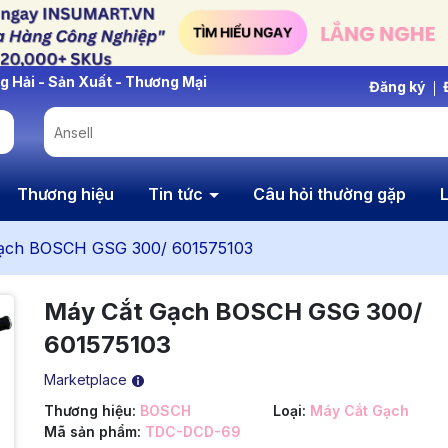
Đăng ký
Thương hiệu
Tin tức
Câu hỏi thường gặp
L
ạch BOSCH GSG 300/ 601575103
Máy Cắt Gạch BOSCH GSG 300/
601575103
Marketplace
Thương hiệu:
BOSCH
Loại:
Máy Cắt Gạch
Mã sản phẩm:
TDC-DCD-69