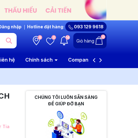
Đăng nhập
Hotline đặt hàng:
093 129 9618
0
8
0
14
Giỏ hàng
iên hệ
Chính sách
Company Profile
SCH
CHÚNG TÔI LUÔN SẴN SÀNG
ĐỂ GIÚP ĐỠ BẠN
 Tia