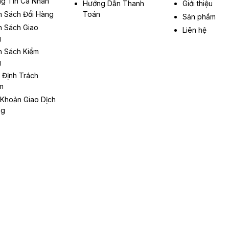
g Tin Cá Nhân
Hướng Dẫn Thanh
Giới thiệu
h Sách Đổi Hàng
Toán
Sản phẩm
h Sách Giao
Liên hệ
g
h Sách Kiểm
g
 Định Trách
m
 Khoản Giao Dịch
ng