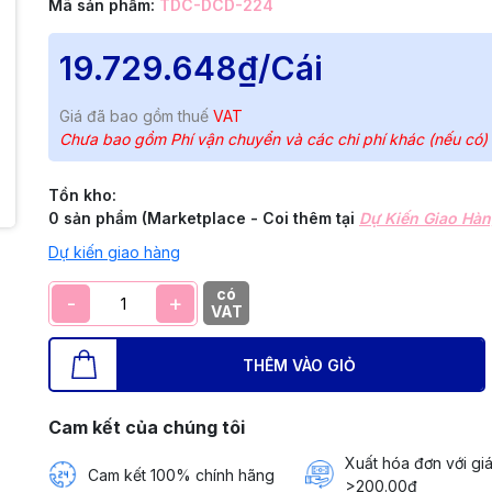
Mã sản phẩm:
TDC-DCD-224
19.729.648₫
/Cái
Giá đã bao gồm thuế
VAT
Chưa bao gồm Phí vận chuyển và các chi phí khác (nếu có)
Tồn kho:
0 sản phẩm (Marketplace - Coi thêm tại
Dự Kiến Giao Hà
Dự kiến giao hàng
có
-
+
VAT
THÊM VÀO GIỎ
Cam kết của chúng tôi
Xuất hóa đơn với giá
Cam kết 100% chính hãng
>200.00đ