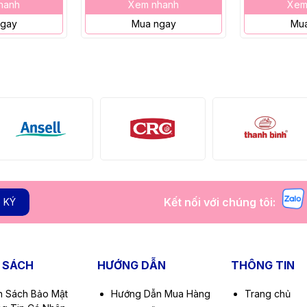
hanh
Xem nhanh
Xem
ngay
Mua ngay
Mua
Kết nối với chúng tôi:
 KÝ
 SÁCH
HƯỚNG DẪN
THÔNG TIN
h Sách Bảo Mật
Hướng Dẫn Mua Hàng
Trang chủ