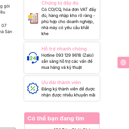
Chứng từ đầy đủ
ng gói
Có CO/CQ, hóa đơn VAT đầy
Yêu
đủ, hàng nhập kho rõ ràng -
phù hợp cho doanh nghiệp,
g 07
nhà máy có yêu cầu khắt
Nhà Sản
khe
Hỗ trợ nhanh chóng
Hotline 093 129 9618 (Zalo)
sẵn sàng hỗ trợ các vấn đề
mua hàng và kỹ thuật
Ưu đãi thành viên
Đăng ký thành viên để được
nhận được nhiều khuyến mãi
Có thể bạn đang tìm