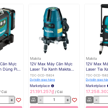
Makita
Makita
 Cân Mực
12V Max Máy Cân Mực
12V Max M
h Dùng Pin
Laser Tia Xanh Makita
Laser Tia X
0GD
SK35GDZ
SK312GDZ
TDC-DCD-15824
TDC-DCD-158
Dự kiến giao hàng
Dự kiến giao hà
Marketplace
Marketplace
21.191.257₫
17.258.3
/ Cái
/ Cái
+
có
-
+
có
-
VAT
VAT