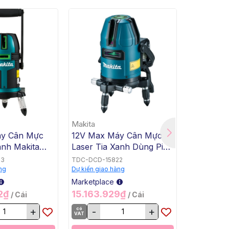
Makita
Makita
áy Cân Mực
12V Max Máy Cân Mực
12V Max 
anh Makita
Laser Tia Xanh Dùng Pin
Laser Tia
Makita SK20GDZ
Makita S
23
TDC-DCD-15822
TDC-DCD-15
ng
Dự kiến giao hàng
Dự kiến giao
Marketplace
Marketplac
02₫
15.163.929₫
12.472.
/ Cái
/ Cái
+
có
-
+
có
-
VAT
VAT