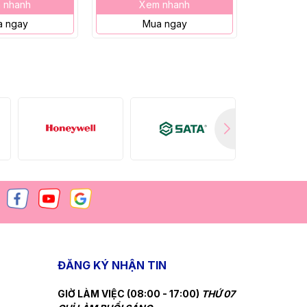
 nhanh
Xem nhanh
X
 ngay
Mua ngay
M
ĐĂNG KÝ NHẬN TIN
GIỜ LÀM VIỆC (08:00 - 17:00)
THỨ 07