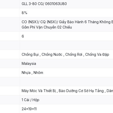
GLL 3-80 CG/ 0601063U80
8%
CO (NSX)/ CQ (NSX)/ Giấy Bảo Hành 6 Tháng Không 
Gồm Phí Vận Chuyển 02 Chiều
6
Chống Bụi , Chống Nước , Chống Rơi , Chống Va Đập
Malaysia
Nhựa , Nhôm
Máy Móc Và Thiết Bị , Bảo Dưỡng Cơ Sở Hạ Tầng , Dâ
1 Cái / Hộp
24x19x11