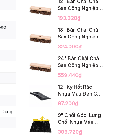
12" Bàn Chải Chà
Sàn Công Nghiệp,
Sợi Palmyra, InsuX
193.320₫
INXDS1, 12
Bao
Cái/Thùng (12"
18" Bàn Chải Chà
Brush Deck Scrub,
Sàn Công Nghiệp,
2" Trim)
Sợi Palmyra, InsuX
324.000₫
INXDS2, 12
Cái/Thùng (18"
24" Bàn Chải Chà
Brush Deck Scrub,
Sàn Công Nghiệp,
3" Trim)
Sợi Palmyra, InsuX
559.440₫
INXDS2, 12
Cái/Thùng (24"
12" Ky Hốt Rác
Brush Deck Scrub ,
Nhựa Màu Đen Có
3" Trim)
Tay Cầm, InsuX
97.200₫
INXSHD01, 12
n Dụng
Cái/Thùng, Mã
9" Chổi Góc, Lưng
IMPA 174141 (12"
Chổi Nhựa Màu
Dustpan Shovel,
Vàng, Lông PET
306.720₫
Black Plastic)
Màu Đen, Kèm Cán