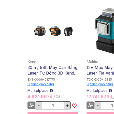
Kendo
Makita
30m / 98ft Máy Cân Bằng
12V Max Máy
Laser Tự Động 3D Kendo
Laser Tia Xan
35547, 4 Cái / Hộp
Makita SK70
EXT-0006-017175
TDC-DCD-15825
Dự kiến giao hàng
Dự kiến giao hàng
Marketplace
Marketplace
4.931.667₫
17.741.673₫
/ Cái
có
-
+
có
-
VAT
VAT