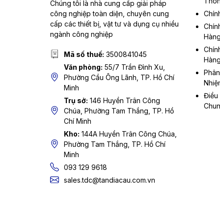
Thôn
Chúng tôi là nhà cung cấp giải pháp
công nghiệp toàn diện, chuyên cung
Chín
cấp các thiết bị, vật tư và dụng cụ nhiều
Chín
ngành công nghiệp
Hàn
Chín
Mã số thuế:
3500841045
Hàn
Văn phòng:
55/7 Trần Đình Xu,
Phân
Phường Cầu Ông Lãnh, TP. Hồ Chí
Nhiệ
Minh
Điều
Trụ sở:
146 Huyền Trân Công
Chu
Chúa, Phường Tam Thắng, TP. Hồ
Chí Minh
Kho:
144A Huyền Trân Công Chúa,
Phường Tam Thắng, TP. Hồ Chí
Minh
093 129 9618
sales.tdc@tandiacau.com.vn