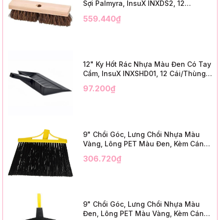
Sợi Palmyra, InsuX INXDS2, 12
Cái/Thùng (24" Brush Deck Scrub ,
559.440₫
3" Trim)
12" Ky Hốt Rác Nhựa Màu Đen Có Tay
Cầm, InsuX INXSHD01, 12 Cái/Thùng,
Mã IMPA 174141 (12" Dustpan Shovel,
97.200₫
Black Plastic)
9" Chổi Góc, Lưng Chổi Nhựa Màu
Vàng, Lông PET Màu Đen, Kèm Cán
Kim Loại Dài 1m2, InsuX INXABHB01,
306.720₫
12 Bộ/Thùng (9" Angle Broom, Yellow
Cap, Black PET, C/W 47" Metal
Handle)
9" Chổi Góc, Lưng Chổi Nhựa Màu
Đen, Lông PET Màu Vàng, Kèm Cán