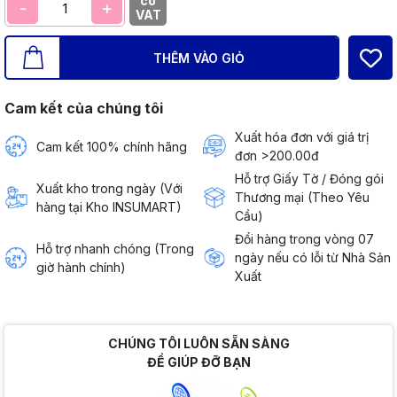
có
-
+
VAT
THÊM VÀO GIỎ
Cam kết của chúng tôi
Xuất hóa đơn với giá trị
Cam kết 100% chính hãng
đơn >200.00đ
Hỗ trợ Giấy Tờ / Đóng gói
Xuất kho trong ngày (Với
Thương mại (Theo Yêu
hàng tại Kho INSUMART)
Cầu)
Đổi hàng trong vòng 07
Hỗ trợ nhanh chóng (Trong
ngày nếu có lỗi từ Nhà Sản
giờ hành chính)
Xuất
CHÚNG TÔI LUÔN SẴN SÀNG
ĐỂ GIÚP ĐỠ BẠN