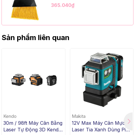
Kim Loại Dài 1m2, InsuX INXABHY01,
365.040₫
12 Bộ/Thùng (9" Angle Broom, Black
Cap, Yellow PET, C/W 47" Metal
Handle)
Sản phẩm liên quan
Kendo
Makita
30m / 98ft Máy Cân Bằng
12V Max Máy Cân Mực
Laser Tự Động 3D Kendo
Laser Tia Xanh Dùng Pin