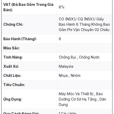
VAT (Đã Bao Gồm Trong Giá
8%
Bán):
CO (NSX)/ CQ (NSX)/ Giấy
Chứng Chỉ:
Bảo Hành 6 Tháng Không Bao
Gồm Phí Vận Chuyển 02 Chiều
Bảo Hành (Tháng):
6
Màu Sắc:
Tính Năng:
Chống Bụi , Chống Nước
Xuất Xứ:
Malaysia
Chất Liệu:
Nhựa , Nhôm
Tiêu Chuẩn:
Máy Móc Và Thiết Bị , Bảo
Ứng Dụng:
Dưỡng Cơ Sở Hạ Tầng , Dân
Dụng
Quy Cách Đóng Gói:
1 Cái / Hộp