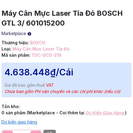
Máy Cân Mực Laser Tia Đỏ BOSCH
GTL 3/ 601015200
Marketplace
Thương hiệu:
BOSCH
Loại:
Máy Cân Mực Laser Tia Đỏ
Mã sản phẩm:
TDC-DCD-219
4.638.448₫
/Cái
Giá đã bao gồm thuế
VAT
Chưa bao gồm Phí vận chuyển và các chi phí khác (nếu có)
Tồn kho:
0 sản phẩm (Marketplace - Coi thêm tại
Dự Kiến Giao Hàng
)
Dự kiến giao hàng