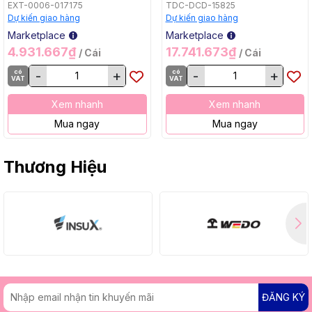
35547, 4 Cái / Hộp
Makita SK700GD
EXT-0006-017175
TDC-DCD-15825
Dự kiến giao hàng
Dự kiến giao hàng
Marketplace
Marketplace
4.931.667₫
17.741.673₫
/ Cái
/ Cái
có
-
+
có
-
+
VAT
VAT
Xem nhanh
Xem nhanh
Mua ngay
Mua ngay
Thương Hiệu
ĐĂNG KÝ