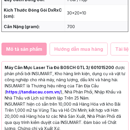
Kích Thước Đóng Gói DxRxC
30x20x10
(cm):
Cân Nặng (gram):
700
Mô tả sản phẩm
Hướng dẫn mua hàng
Tài liệ
Máy Cân Mực Laser Tia Đỏ BOSCH GTL 3/ 601015200
được
phân phối bởi INSUMART, Kho hàng linh kiện, dụng cụ và vật tư
công nghiệp cho nhà máy, năng lượng, dầu khí và hàng hải.
INSUMART là Thương hiệu riêng của Tân Địa Cầu
(
https://tandiacau.com.vn/
), Nhà Phân Phối, Nhập Khẩu và
Nhà Thầu với Lịch sử thành lập Trên 25 Năm.
INSUMART hiện có sẵn trên 10,000 mã Hàng Hóa với kho Bãi
Trên 1,000 m2 tại Vũng Tàu và Hồ Chí Minh; kết hợp với Hơn
20,000 mã Hàng hóa từ các Nhà Sản Xuất, Nhà Phân Phối đã
qua quy trình kiểm duyệt của INSUMART. Đảm bảo về Chất
lượng, Chứng chỉ và Xuất Xứ.