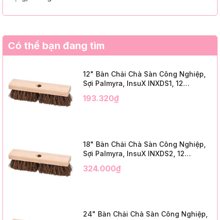
Có thể bạn đang tìm
12" Bàn Chải Chà Sàn Công Nghiệp,
Sợi Palmyra, InsuX INXDS1, 12
Cái/Thùng (12" Brush Deck Scrub, 2"
193.320₫
Trim)
18" Bàn Chải Chà Sàn Công Nghiệp,
Sợi Palmyra, InsuX INXDS2, 12
Cái/Thùng (18" Brush Deck Scrub, 3"
324.000₫
Trim)
24" Bàn Chải Chà Sàn Công Nghiệp,