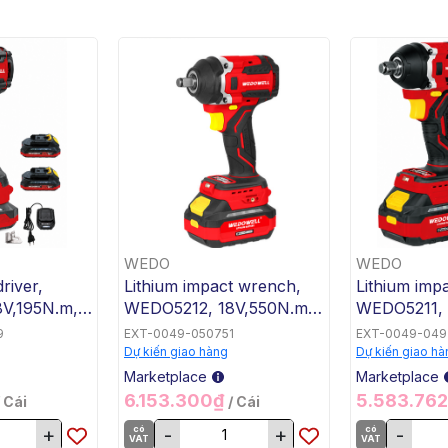
WEDO
WEDO
river,
Lithium impact wrench,
Lithium imp
V,195N.m,
WEDO5212, 18V,550N.m,
WEDO5211, 
WEDO, Steel
WEDO, Stee
9
EXT-0049-050751
EXT-0049-049
Dự kiến giao hàng
Dự kiến giao hà
Marketplace
Marketplace
6.153.300₫
5.583.76
/ Cái
/ Cái
+
có
-
+
có
-
VAT
VAT