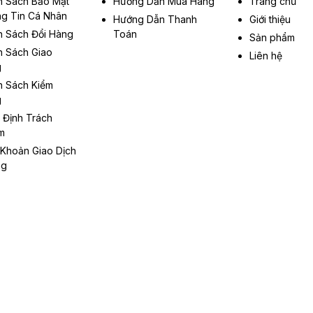
h Sách Bảo Mật
Hướng Dẫn Mua Hàng
Trang chủ
g Tin Cá Nhân
Hướng Dẫn Thanh
Giới thiệu
h Sách Đổi Hàng
Toán
Sản phẩm
h Sách Giao
Liên hệ
g
h Sách Kiểm
g
 Định Trách
m
 Khoản Giao Dịch
ng