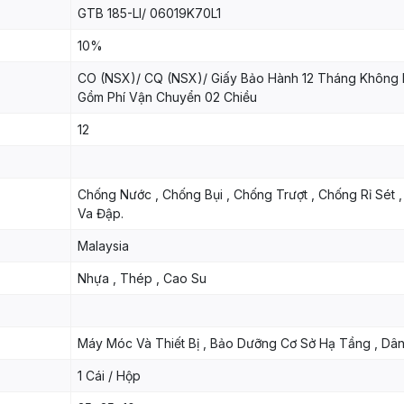
GTB 185-LI/ 06019K70L1
10%
CO (NSX)/ CQ (NSX)/ Giấy Bảo Hành 12 Tháng Không
Gồm Phí Vận Chuyển 02 Chiều
12
Chống Nước , Chống Bụi , Chống Trượt , Chống Rỉ Sét 
Va Đập.
Malaysia
Nhựa , Thép , Cao Su
Máy Móc Và Thiết Bị , Bảo Dưỡng Cơ Sở Hạ Tầng , Dâ
1 Cái / Hộp