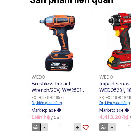
WEDO
WEDO
Brushless Impact
Impact screwd
Wrench/20V, WW2501
WEDO5231, 18
Series, 20V, WEDO, Steel
WEDO, Steel
EXT-0049-049575
EXT-0049-04971
Dự kiến giao hàng
Dự kiến giao hàng
Marketplace
Marketplace
Liên hệ
4.413.204₫
/ Cái
có
-
+
có
-
VAT
VAT