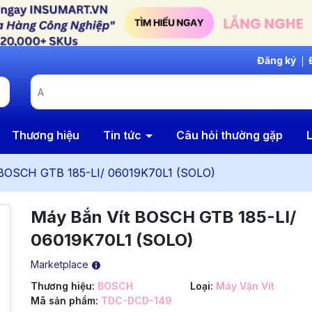
Đăng ký
Thương hiệu
Tin tức
Câu hỏi thường gặp
L
 BOSCH GTB 185-LI/ 06019K70L1 (SOLO)
Máy Bắn Vít BOSCH GTB 185-LI/
06019K70L1 (SOLO)
Marketplace
Thương hiệu:
BOSCH
Loại:
Máy Vặn Vít
Mã sản phẩm:
TDC-DCD-149