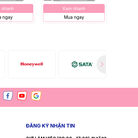
 nhanh
Xem nhanh
X
 ngay
Mua ngay
M
ĐĂNG KÝ NHẬN TIN