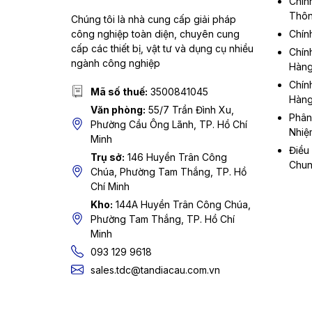
Chín
Thôn
Chúng tôi là nhà cung cấp giải pháp
công nghiệp toàn diện, chuyên cung
Chín
cấp các thiết bị, vật tư và dụng cụ nhiều
Chín
ngành công nghiệp
Hàn
Chín
Mã số thuế:
3500841045
Hàn
Văn phòng:
55/7 Trần Đình Xu,
Phân
Phường Cầu Ông Lãnh, TP. Hồ Chí
Nhiệ
Minh
Điều
Trụ sở:
146 Huyền Trân Công
Chu
Chúa, Phường Tam Thắng, TP. Hồ
Chí Minh
Kho:
144A Huyền Trân Công Chúa,
Phường Tam Thắng, TP. Hồ Chí
Minh
093 129 9618
sales.tdc@tandiacau.com.vn