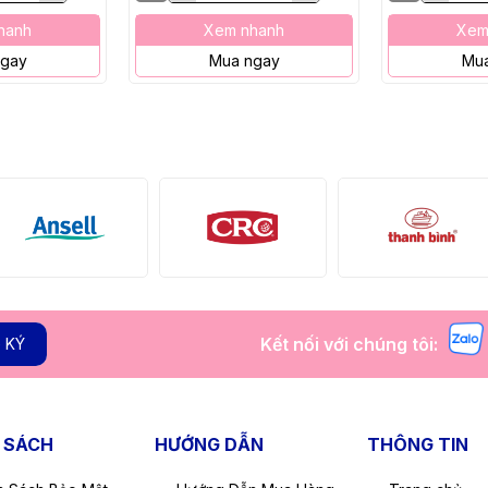
hanh
Xem nhanh
Xem
ngay
Mua ngay
Mua
Kết nối với chúng tôi:
 KÝ
 SÁCH
HƯỚNG DẪN
THÔNG TIN