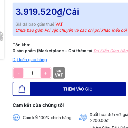
3.919.520₫
/Cái
Giá đã bao gồm thuế
VAT
Chưa bao gồm Phí vận chuyển và các chi phí khác (nếu có)
Tồn kho:
0 sản phẩm (Marketplace - Coi thêm tại
Dự Kiến Giao Hà
Dự kiến giao hàng
có
-
+
VAT
THÊM VÀO GIỎ
Cam kết của chúng tôi
Xuất hóa đơn với giá
Cam kết 100% chính hãng
>200.00đ
Hỗ trợ Giấy Tờ / Đó