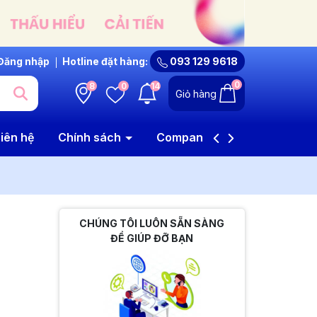
Đăng nhập
Hotline đặt hàng:
093 129 9618
0
8
0
14
Giỏ hàng
iên hệ
Chính sách
Company Profile
CHÚNG TÔI LUÔN SẴN SÀNG
ĐỂ GIÚP ĐỠ BẠN