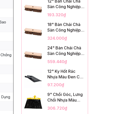
12" Bàn Chải Chà
Sàn Công Nghiệp,
Sợi Palmyra, InsuX
193.320₫
INXDS1, 12
 Bao
Cái/Thùng (12"
18" Bàn Chải Chà
Brush Deck Scrub,
Sàn Công Nghiệp,
2" Trim)
Sợi Palmyra, InsuX
324.000₫
INXDS2, 12
Cái/Thùng (18"
24" Bàn Chải Chà
Brush Deck Scrub,
Sàn Công Nghiệp,
, Chống
3" Trim)
Sợi Palmyra, InsuX
559.440₫
INXDS2, 12
Cái/Thùng (24"
12" Ky Hốt Rác
Brush Deck Scrub ,
Nhựa Màu Đen Có
3" Trim)
Tay Cầm, InsuX
97.200₫
INXSHD01, 12
Cái/Thùng, Mã
9" Chổi Góc, Lưng
n Dụng
IMPA 174141 (12"
Chổi Nhựa Màu
Dustpan Shovel,
Vàng, Lông PET
306.720₫
Black Plastic)
Màu Đen, Kèm Cán