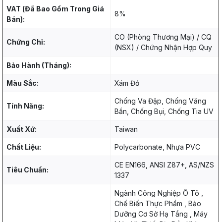
VAT (Đã Bao Gồm Trong Giá
8%
Bán):
CO (Phòng Thương Mại) / CQ
Chứng Chỉ:
(NSX) / Chứng Nhận Hợp Quy
Bảo Hành (Tháng):
Màu Sắc:
Xám Đỏ
Chống Va Đập, Chống Văng
Tính Năng:
Bắn, Chống Bụi, Chống Tia UV
Xuất Xứ:
Taiwan
Chất Liệu:
Polycarbonate, Nhựa PVC
CE EN166, ANSI Z87+, AS/NZS
Tiêu Chuẩn:
1337
Ngành Công Nghiệp Ô Tô ,
Chế Biến Thực Phẩm , Bảo
Dưỡng Cơ Sở Hạ Tầng , Máy