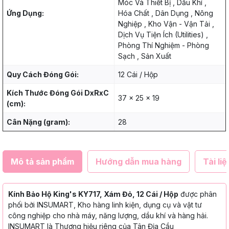
Móc Và Thiết Bị , Dầu Khí ,
Ứng Dụng:
Hóa Chất , Dân Dụng , Nông
Nghiệp , Kho Vận - Vận Tải ,
Dịch Vụ Tiện Ích (Utilities) ,
Phòng Thí Nghiệm - Phòng
Sạch , Sản Xuất
Quy Cách Đóng Gói:
12 Cái / Hộp
Kích Thước Đóng Gói DxRxC
37 x 25 x 19
(cm):
Cân Nặng (gram):
28
Mô tả sản phẩm
Hướng dẫn mua hàng
Tài liệ
Kính Bảo Hộ King's KY717, Xám Đỏ, 12 Cái / Hộp
được phân
phối bởi INSUMART, Kho hàng linh kiện, dụng cụ và vật tư
công nghiệp cho nhà máy, năng lượng, dầu khí và hàng hải.
INSUMART là Thương hiệu riêng của Tân Địa Cầu