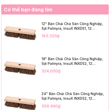
Có thể bạn đang tìm
12" Bàn Chải Chà Sàn Công Nghiệp,
Sợi Palmyra, InsuX INXDS1, 12
Cái/Thùng (12" Brush Deck Scrub, 2"
193.320₫
Trim)
18" Bàn Chải Chà Sàn Công Nghiệp,
Sợi Palmyra, InsuX INXDS2, 12
Cái/Thùng (18" Brush Deck Scrub, 3"
324.000₫
Trim)
24" Bàn Chải Chà Sàn Công Nghiệp,
Sợi Palmyra, InsuX INXDS2, 12
Cái/Thùng (24" Brush Deck Scrub ,
559.440₫
3" Trim)