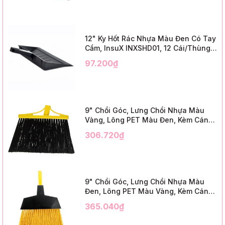
12" Ky Hốt Rác Nhựa Màu Đen Có Tay
Cầm, InsuX INXSHD01, 12 Cái/Thùng,
Mã IMPA 174141 (12" Dustpan Shovel,
97.200₫
Black Plastic)
9" Chổi Góc, Lưng Chổi Nhựa Màu
Vàng, Lông PET Màu Đen, Kèm Cán
Kim Loại Dài 1m2, InsuX INXABHB01,
306.720₫
12 Bộ/Thùng (9" Angle Broom, Yellow
Cap, Black PET, C/W 47" Metal
Handle)
9" Chổi Góc, Lưng Chổi Nhựa Màu
Đen, Lông PET Màu Vàng, Kèm Cán
Kim Loại Dài 1m2, InsuX INXABHY01,
365.040₫
12 Bộ/Thùng (9" Angle Broom, Black
Cap, Yellow PET, C/W 47" Metal