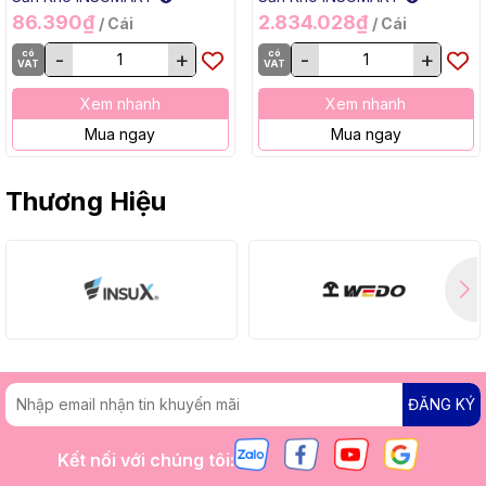
86.390₫
2.834.028₫
/ Cái
/ Cái
có
-
+
có
-
+
VAT
VAT
Xem nhanh
Xem nhanh
Mua ngay
Mua ngay
Thương Hiệu
ĐĂNG KÝ
Kết nối với chúng tôi: