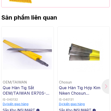
Handle)
Sản phẩm liên quan
OEM/TAIWAN
Chosun
Que Hàn Tig Sắt
Que Hàn Tig Hợp Kim
OEM/TAIWAN ER70S-G
Niken Chosun
TG-50, 1.6x1000mm, 5 Kg
ERNiCrMo-3 TGC-625,
IS-040132
IS-040131
/ Hộp, 20 Kg / Thùng
2.4x1000mm, 5 Kg / Hộp,
Dự kiến giao hàng
Dự kiến giao hàng
20 Kg / Thùng
Sẵn Kho INSUMART
Sẵn Kho INSUMART