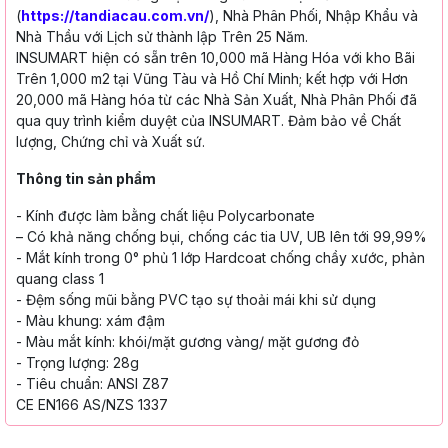
(
https://tandiacau.com.vn/
), Nhà Phân Phối, Nhập Khẩu và
Nhà Thầu với Lịch sử thành lập Trên 25 Năm.
INSUMART hiện có sẵn trên 10,000 mã Hàng Hóa với kho Bãi
Trên 1,000 m2 tại Vũng Tàu và Hồ Chí Minh; kết hợp với Hơn
20,000 mã Hàng hóa từ các Nhà Sản Xuất, Nhà Phân Phối đã
qua quy trình kiểm duyệt của INSUMART. Đảm bảo về Chất
lượng, Chứng chỉ và Xuất sứ.
Thông tin sản phẩm
- Kính được làm bằng chất liệu
Polycarbonate
– Có khả năng chống bụi,
chống các tia UV, UB lên tới 99,99%
- Mắt kính trong 0° phủ 1 lớp Hardcoat
chống chầy xước, phản
quang class 1
- Đệm sống mũi bằng PVC tạo sự thoải
mái khi sử dụng
- Màu khung: xám đậm
- Màu mắt kính: khói/mặt gương vàng/
mặt gương đỏ
- Trọng lượng: 28g
- Tiêu chuẩn: ANSI Z87
CE EN166 AS/NZS 1337