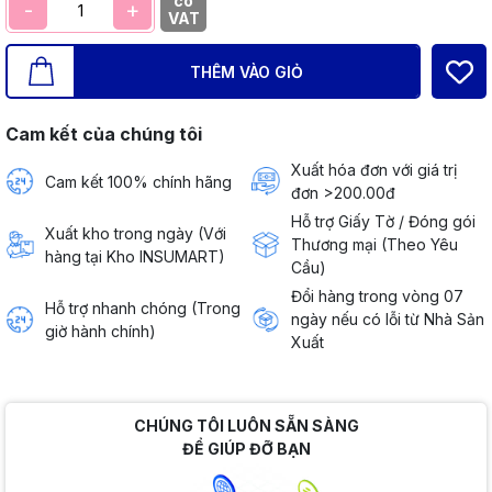
có
-
+
VAT
THÊM VÀO GIỎ
Cam kết của chúng tôi
Xuất hóa đơn với giá trị
Cam kết 100% chính hãng
đơn >200.00đ
Hỗ trợ Giấy Tờ / Đóng gói
Xuất kho trong ngày (Với
Thương mại (Theo Yêu
hàng tại Kho INSUMART)
Cầu)
Đổi hàng trong vòng 07
Hỗ trợ nhanh chóng (Trong
ngày nếu có lỗi từ Nhà Sản
giờ hành chính)
Xuất
CHÚNG TÔI LUÔN SẴN SÀNG
ĐỂ GIÚP ĐỠ BẠN