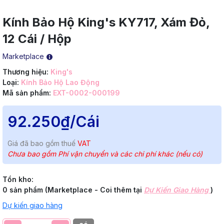
Kính Bảo Hộ King's KY717, Xám Đỏ,
12 Cái / Hộp
Marketplace
Thương hiệu:
King's
Loại:
Kính Bảo Hộ Lao Động
Mã sản phẩm:
EXT-0002-000199
92.250₫
/Cái
Giá đã bao gồm thuế
VAT
Chưa bao gồm Phí vận chuyển và các chi phí khác (nếu có)
Tồn kho:
0 sản phẩm (Marketplace - Coi thêm tại
Dự Kiến Giao Hàng
)
Dự kiến giao hàng