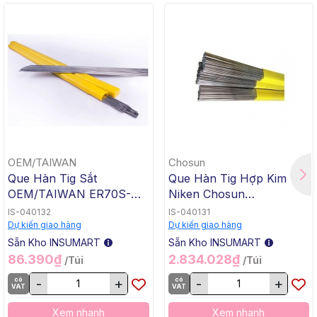
OEM/TAIWAN
Chosun
Que Hàn Tig Sắt
Que Hàn Tig Hợp Kim
OEM/TAIWAN ER70S-G
Niken Chosun
TG-50, 1.6x1000mm, 5 Kg
ERNiCrMo-3 TGC-625,
IS-040132
IS-040131
/ Hộp, 20 Kg / Thùng
2.4x1000mm, 5 Kg / Hộp,
Dự kiến giao hàng
Dự kiến giao hàng
20 Kg / Thùng
Sẵn Kho INSUMART
Sẵn Kho INSUMART
86.390₫
2.834.028₫
/Túi
/Túi
có
-
+
có
-
+
VAT
VAT
Xem nhanh
Xem nhanh