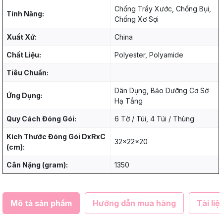
Chống Trầy Xước, Chống Bụi,
Tính Năng:
Chống Xơ Sợi
Xuất Xứ:
China
Chất Liệu:
Polyester, Polyamide
Tiêu Chuẩn:
Dân Dụng, Bảo Dưỡng Cơ Sở
Ứng Dụng:
Hạ Tầng
Quy Cách Đóng Gói:
6 Tờ / Túi, 4 Túi / Thùng
Kích Thước Đóng Gói DxRxC
32x22x20
(cm):
Cân Nặng (gram):
1350
Mô tả sản phẩm
Hướng dẫn mua hàng
Tài liệ