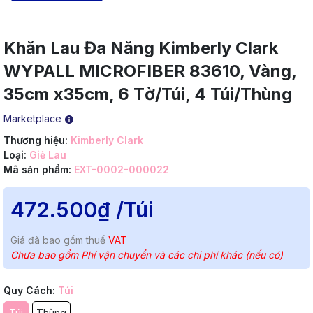
Khăn Lau Đa Năng Kimberly Clark
WYPALL MICROFIBER 83610, Vàng,
35cm x35cm, 6 Tờ/Túi, 4 Túi/Thùng
Marketplace
Thương hiệu:
Kimberly Clark
Loại:
Giẻ Lau
Mã sản phẩm:
EXT-0002-000022
472.500₫
/Túi
Giá đã bao gồm thuế
VAT
Chưa bao gồm Phí vận chuyển và các chi phí khác (nếu có)
Quy Cách:
Túi
Túi
Thùng