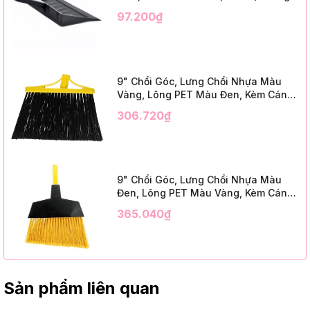
Mã IMPA 174141 (12" Dustpan Shovel,
97.200₫
Black Plastic)
9" Chổi Góc, Lưng Chổi Nhựa Màu
Vàng, Lông PET Màu Đen, Kèm Cán
Kim Loại Dài 1m2, InsuX INXABHB01,
306.720₫
12 Bộ/Thùng (9" Angle Broom, Yellow
Cap, Black PET, C/W 47" Metal
Handle)
9" Chổi Góc, Lưng Chổi Nhựa Màu
Đen, Lông PET Màu Vàng, Kèm Cán
Kim Loại Dài 1m2, InsuX INXABHY01,
365.040₫
12 Bộ/Thùng (9" Angle Broom, Black
Cap, Yellow PET, C/W 47" Metal
Handle)
Sản phẩm liên quan