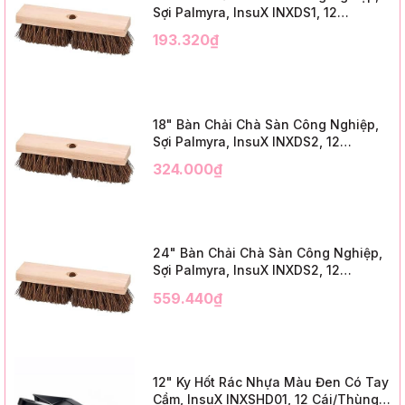
Sợi Palmyra, InsuX INXDS1, 12
Cái/Thùng (12" Brush Deck Scrub, 2"
193.320₫
Trim)
18" Bàn Chải Chà Sàn Công Nghiệp,
Sợi Palmyra, InsuX INXDS2, 12
Cái/Thùng (18" Brush Deck Scrub, 3"
324.000₫
Trim)
24" Bàn Chải Chà Sàn Công Nghiệp,
Sợi Palmyra, InsuX INXDS2, 12
Cái/Thùng (24" Brush Deck Scrub ,
559.440₫
3" Trim)
12" Ky Hốt Rác Nhựa Màu Đen Có Tay
Cầm, InsuX INXSHD01, 12 Cái/Thùng,