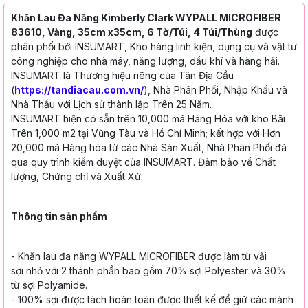
Khăn Lau Đa Năng Kimberly Clark WYPALL MICROFIBER
83610, Vàng, 35cm x35cm, 6 Tờ/Túi, 4 Túi/Thùng
được
phân phối bởi INSUMART, Kho hàng linh kiện, dụng cụ và vật tư
công nghiệp cho nhà máy, năng lượng, dầu khí và hàng hải.
INSUMART là Thương hiệu riêng của Tân Địa Cầu
(
https://tandiacau.com.vn/
), Nhà Phân Phối, Nhập Khẩu và
Nhà Thầu với Lịch sử thành lập Trên 25 Năm.
INSUMART hiện có sẵn trên 10,000 mã Hàng Hóa với kho Bãi
Trên 1,000 m2 tại Vũng Tàu và Hồ Chí Minh; kết hợp với Hơn
20,000 mã Hàng hóa từ các Nhà Sản Xuất, Nhà Phân Phối đã
qua quy trình kiểm duyệt của INSUMART. Đảm bảo về Chất
lượng, Chứng chỉ và Xuất Xứ.
Thông tin sản phẩm
- Khăn lau đa năng WYPALL
MICROFIBER được làm từ vải
sợi
nhỏ với 2 thành phần bao gồm 70%
sợi Polyester và 30%
từ sợi
Polyamide.
- 100% sợi được tách hoàn toàn
được thiết kế để giữ các mảnh