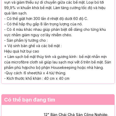
vụn và
giảm thiểu sự di chuyển giữa các bề
mặt. Loại bỏ tới
99,9% vi khuẩn khỏi
bề mặt. Làm tăng cường tốc độ và
hiệu
quả làm sạch.
- Có thể giặt hơn 300 lần ở nhiệt độ
dưới 60 độ C.
- Có thể hấp thụ gấp 8 lần trọng
lượng của nó.
- Có 4 màu khác nhau giúp phân biệt
dễ dàng cho từng khu
vực nhằm
giảm nguy cơ lây nhiễm chéo.
- Sản phẩm lý tưởng cho :
+ Vệ sinh bàn ghế và các bề mặt :
Hiệu quả hút bụi cao
+ Làm sạch bề mặt thủy tinh và
gương kính : bề mặt nhẵn mịn
của
microfibre cloth sẽ giúp lau sạch mọi
vết ố trên bề mặt. Sản
phẩm phù hợp
cho bộ phận Housekeeping hoặc nhà
hàng.
-Quy cách :6 sheet/túi x 4 túi/ thùng.
- Kích thước khổ khăn : 40 cm x 40
cm
Có thể bạn đang tìm
12" Bàn Chải Chà Sàn Công Nghiệp,