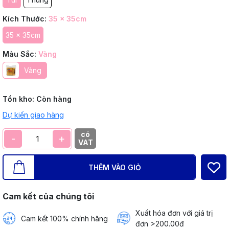
Kích Thước:
35 x 35cm
35 x 35cm
Màu Sắc:
Vàng
Vàng
Tồn kho:
Còn hàng
Dự kiến giao hàng
có
-
+
VAT
THÊM VÀO GIỎ
Cam kết của chúng tôi
Xuất hóa đơn với giá trị
Cam kết 100% chính hãng
đơn >200.00đ