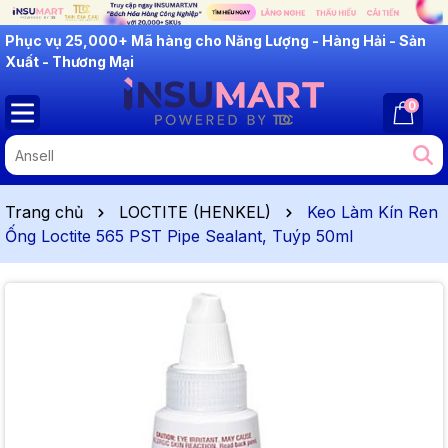
INSUMART: Lắng Nghe - Thấu Hiểu - Cải Tiến
0
Trang chủ
LOCTITE (HENKEL)
Keo Làm Kín Ren
Ống Loctite 565 PST Pipe Sealant, Tuýp 50ml