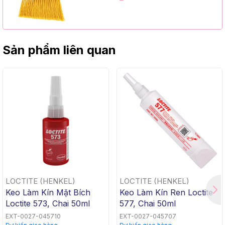
Cap, Yellow PET, C/W 47" Metal
Handle)
Sản phẩm liên quan
LOCTITE (HENKEL)
LOCTITE (HENKEL)
Keo Làm Kín Mặt Bích
Keo Làm Kín Ren Loctite
Loctite 573, Chai 50ml
577, Chai 50ml
EXT-0027-045710
EXT-0027-045707