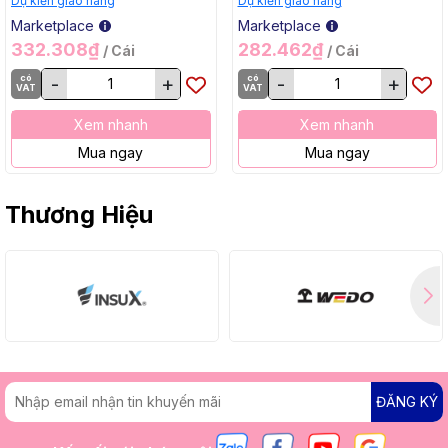
Dự kiến giao hàng
Dự kiến giao hàng
Marketplace
Marketplace
332.308₫
282.462₫
/ Cái
/ Cái
có
-
+
có
-
+
VAT
VAT
Xem nhanh
Xem nhanh
Mua ngay
Mua ngay
Thương Hiệu
ĐĂNG KÝ