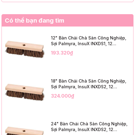
Có thể bạn đang tìm
12" Bàn Chải Chà Sàn Công Nghiệp,
Sợi Palmyra, InsuX INXDS1, 12
Cái/Thùng (12" Brush Deck Scrub, 2"
193.320₫
Trim)
18" Bàn Chải Chà Sàn Công Nghiệp,
Sợi Palmyra, InsuX INXDS2, 12
Cái/Thùng (18" Brush Deck Scrub, 3"
324.000₫
Trim)
24" Bàn Chải Chà Sàn Công Nghiệp,
Sợi Palmyra, InsuX INXDS2, 12