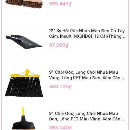
Cái/Thùng (24" Brush Deck Scrub ,
559.440₫
3" Trim)
12" Ky Hốt Rác Nhựa Màu Đen Có Tay
Cầm, InsuX INXSHD01, 12 Cái/Thùng,
Mã IMPA 174141 (12" Dustpan Shovel,
97.200₫
Black Plastic)
9" Chổi Góc, Lưng Chổi Nhựa Màu
Vàng, Lông PET Màu Đen, Kèm Cán
Kim Loại Dài 1m2, InsuX INXABHB01,
306.720₫
12 Bộ/Thùng (9" Angle Broom, Yellow
Cap, Black PET, C/W 47" Metal
Handle)
9" Chổi Góc, Lưng Chổi Nhựa Màu
Đen, Lông PET Màu Vàng, Kèm Cán
Kim Loại Dài 1m2, InsuX INXABHY01,
365.040₫
12 Bộ/Thùng (9" Angle Broom, Black