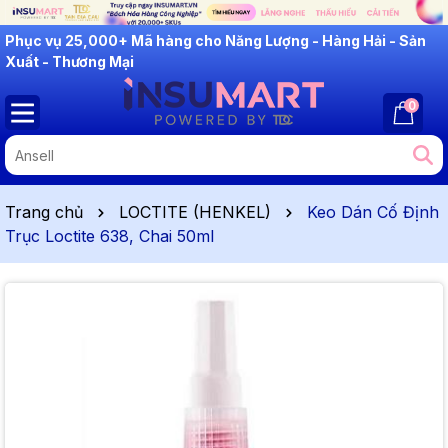
INSUMART: Lắng Nghe - Thấu Hiểu - Cải Tiến
Phục vụ 25,000+ Mã hàng cho Năng Lượng - Hàng Hải - Sản
Xuất - Thương Mại
0
Trang chủ
LOCTITE (HENKEL)
Keo Dán Cố Định
Trục Loctite 638, Chai 50ml