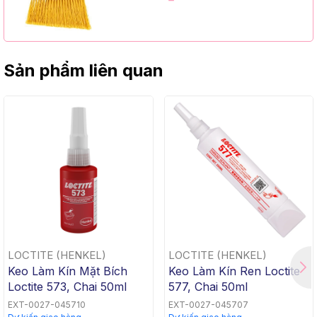
Cap, Yellow PET, C/W 47" Metal
Handle)
Sản phẩm liên quan
LOCTITE (HENKEL)
LOCTITE (HENKEL)
Keo Làm Kín Mặt Bích
Keo Làm Kín Ren Loctite
Loctite 573, Chai 50ml
577, Chai 50ml
EXT-0027-045710
EXT-0027-045707