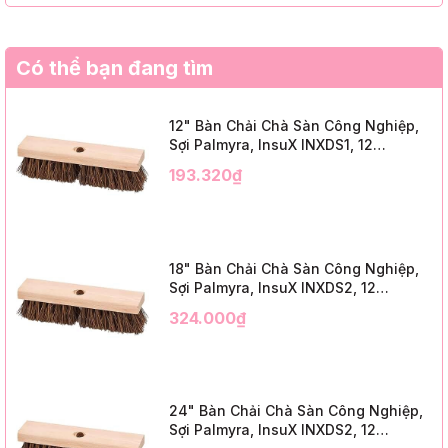
Có thể bạn đang tìm
12" Bàn Chải Chà Sàn Công Nghiệp,
Sợi Palmyra, InsuX INXDS1, 12
Cái/Thùng (12" Brush Deck Scrub, 2"
193.320₫
Trim)
18" Bàn Chải Chà Sàn Công Nghiệp,
Sợi Palmyra, InsuX INXDS2, 12
Cái/Thùng (18" Brush Deck Scrub, 3"
324.000₫
Trim)
24" Bàn Chải Chà Sàn Công Nghiệp,
Sợi Palmyra, InsuX INXDS2, 12