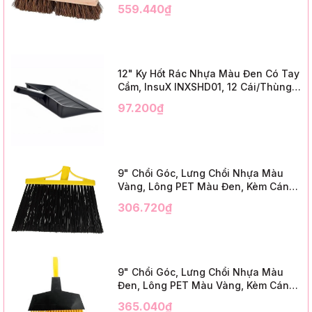
Cái/Thùng (24" Brush Deck Scrub ,
559.440₫
3" Trim)
12" Ky Hốt Rác Nhựa Màu Đen Có Tay
Cầm, InsuX INXSHD01, 12 Cái/Thùng,
Mã IMPA 174141 (12" Dustpan Shovel,
97.200₫
Black Plastic)
9" Chổi Góc, Lưng Chổi Nhựa Màu
Vàng, Lông PET Màu Đen, Kèm Cán
Kim Loại Dài 1m2, InsuX INXABHB01,
306.720₫
12 Bộ/Thùng (9" Angle Broom, Yellow
Cap, Black PET, C/W 47" Metal
Handle)
9" Chổi Góc, Lưng Chổi Nhựa Màu
Đen, Lông PET Màu Vàng, Kèm Cán
Kim Loại Dài 1m2, InsuX INXABHY01,
365.040₫
12 Bộ/Thùng (9" Angle Broom, Black