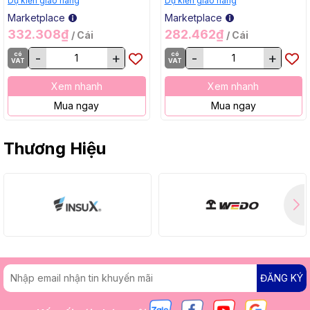
Dự kiến giao hàng
Dự kiến giao hàng
Marketplace
Marketplace
332.308₫
282.462₫
/ Cái
/ Cái
có
-
+
có
-
+
VAT
VAT
Xem nhanh
Xem nhanh
Mua ngay
Mua ngay
Thương Hiệu
ĐĂNG KÝ