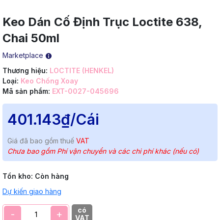
Keo Dán Cố Định Trục Loctite 638,
Chai 50ml
Marketplace
Thương hiệu:
LOCTITE (HENKEL)
Loại:
Keo Chống Xoay
Mã sản phẩm:
EXT-0027-045696
401.143₫
/Cái
Giá đã bao gồm thuế
VAT
Chưa bao gồm Phí vận chuyển và các chi phí khác (nếu có)
Tồn kho:
Còn hàng
Dự kiến giao hàng
có
-
+
VAT