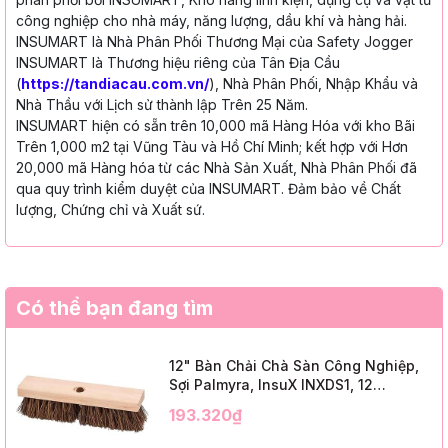
công nghiệp cho nhà máy, năng lượng, dầu khí và hàng hải.
INSUMART là Nhà Phân Phối Thương Mại của Safety Jogger
INSUMART là Thương hiệu riêng của Tân Địa Cầu
(
https://tandiacau.com.vn/
), Nhà Phân Phối, Nhập Khẩu và
Nhà Thầu với Lịch sử thành lập Trên 25 Năm.
INSUMART hiện có sẵn trên 10,000 mã Hàng Hóa với kho Bãi
Trên 1,000 m2 tại Vũng Tàu và Hồ Chí Minh; kết hợp với Hơn
20,000 mã Hàng hóa từ các Nhà Sản Xuất, Nhà Phân Phối đã
qua quy trình kiểm duyệt của INSUMART. Đảm bảo về Chất
lượng, Chứng chỉ và Xuất sứ.
Có thể bạn đang tìm
12" Bàn Chải Chà Sàn Công Nghiệp,
Sợi Palmyra, InsuX INXDS1, 12
Cái/Thùng (12" Brush Deck Scrub, 2"
193.320₫
Trim)