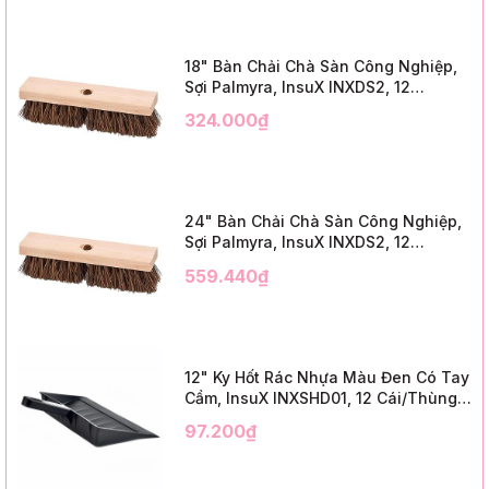
18" Bàn Chải Chà Sàn Công Nghiệp,
Sợi Palmyra, InsuX INXDS2, 12
Cái/Thùng (18" Brush Deck Scrub, 3"
324.000₫
Trim)
24" Bàn Chải Chà Sàn Công Nghiệp,
Sợi Palmyra, InsuX INXDS2, 12
Cái/Thùng (24" Brush Deck Scrub ,
559.440₫
3" Trim)
12" Ky Hốt Rác Nhựa Màu Đen Có Tay
Cầm, InsuX INXSHD01, 12 Cái/Thùng,
Mã IMPA 174141 (12" Dustpan Shovel,
97.200₫
Black Plastic)