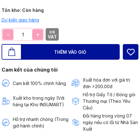
Tồn kho:
Còn hàng
Dự kiến giao hàng
có
-
+
VAT
THÊM VÀO GIỎ
Cam kết của chúng tôi
Xuất hóa đơn với giá trị
Cam kết 100% chính hãng
đơn >200.00đ
Hỗ trợ Giấy Tờ / Đóng gói
Xuất kho trong ngày (Với
Thương mại (Theo Yêu
hàng tại Kho INSUMART)
Cầu)
Đổi hàng trong vòng 07
Hỗ trợ nhanh chóng (Trong
ngày nếu có lỗi từ Nhà Sản
giờ hành chính)
Xuất