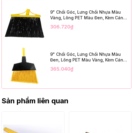
9" Chổi Góc, Lưng Chổi Nhựa Màu
Vàng, Lông PET Màu Đen, Kèm Cán
Kim Loại Dài 1m2, InsuX INXABHB01,
306.720₫
12 Bộ/Thùng (9" Angle Broom, Yellow
Cap, Black PET, C/W 47" Metal
Handle)
9" Chổi Góc, Lưng Chổi Nhựa Màu
Đen, Lông PET Màu Vàng, Kèm Cán
Kim Loại Dài 1m2, InsuX INXABHY01,
365.040₫
12 Bộ/Thùng (9" Angle Broom, Black
Cap, Yellow PET, C/W 47" Metal
Handle)
Sản phẩm liên quan