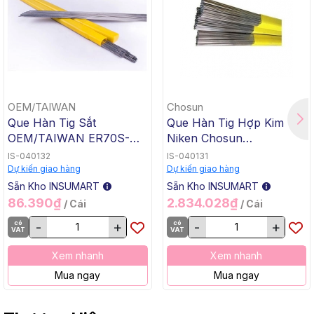
OEM/TAIWAN
Chosun
Que Hàn Tig Sắt
Que Hàn Tig Hợp Kim
OEM/TAIWAN ER70S-G
Niken Chosun
TG-50, 1.6x1000mm, 5 Kg
ERNiCrMo-3 TGC-625,
IS-040132
IS-040131
/ Hộp, 20 Kg / Thùng
2.4x1000mm, 5 Kg / Hộp,
Dự kiến giao hàng
Dự kiến giao hàng
20 Kg / Thùng
Sẵn Kho INSUMART
Sẵn Kho INSUMART
86.390₫
2.834.028₫
/ Cái
/ Cái
có
-
+
có
-
+
VAT
VAT
Xem nhanh
Xem nhanh
Mua ngay
Mua ngay