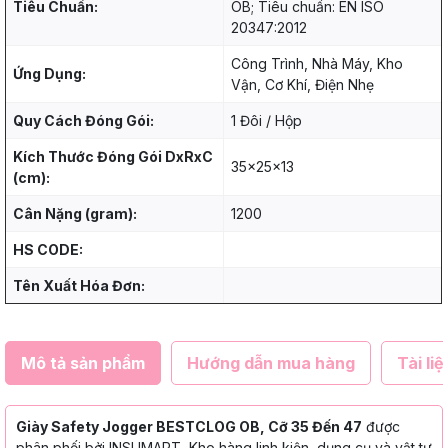
Tiêu Chuẩn:
OB; Tiêu chuẩn: EN ISO
20347:2012
Công Trình, Nhà Máy, Kho
Ứng Dụng:
Vận, Cơ Khí, Điện Nhẹ
Quy Cách Đóng Gói:
1 Đôi / Hộp
Kích Thước Đóng Gói DxRxC
35x25x13
(cm):
Cân Nặng (gram):
1200
HS CODE:
Tên Xuất Hóa Đơn:
Mô tả sản phẩm
Hướng dẫn mua hàng
Tài liệ
Giày Safety Jogger BESTCLOG OB, Cỡ 35 Đến 47
được
phân phối bởi INSUMART, Kho hàng linh kiện, dụng cụ và vật tư