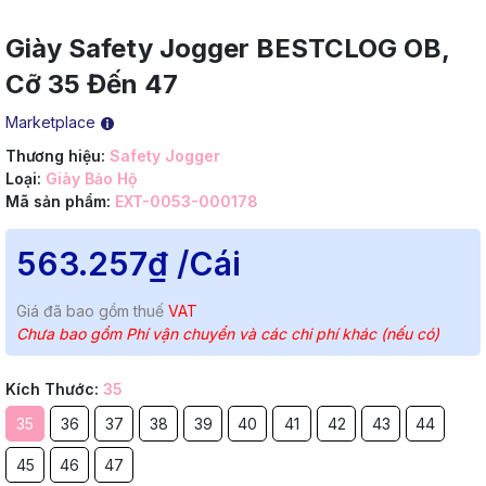
Giày Safety Jogger BESTCLOG OB,
Cỡ 35 Đến 47
Marketplace
Thương hiệu:
Safety Jogger
Loại:
Giày Bảo Hộ
Mã sản phẩm:
EXT-0053-000178
563.257₫
/Cái
Giá đã bao gồm thuế
VAT
Chưa bao gồm Phí vận chuyển và các chi phí khác (nếu có)
Kích Thước:
35
35
36
37
38
39
40
41
42
43
44
45
46
47