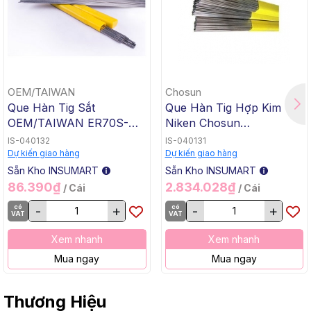
OEM/TAIWAN
Chosun
Que Hàn Tig Sắt
Que Hàn Tig Hợp Kim
OEM/TAIWAN ER70S-G
Niken Chosun
TG-50, 1.6x1000mm, 5 Kg
ERNiCrMo-3 TGC-625,
IS-040132
IS-040131
/ Hộp, 20 Kg / Thùng
2.4x1000mm, 5 Kg / Hộp,
Dự kiến giao hàng
Dự kiến giao hàng
20 Kg / Thùng
Sẵn Kho INSUMART
Sẵn Kho INSUMART
86.390₫
2.834.028₫
/ Cái
/ Cái
có
-
+
có
-
+
VAT
VAT
Xem nhanh
Xem nhanh
Mua ngay
Mua ngay
Thương Hiệu