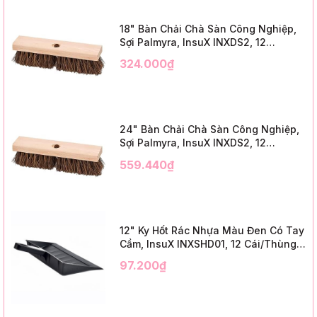
18" Bàn Chải Chà Sàn Công Nghiệp,
Sợi Palmyra, InsuX INXDS2, 12
Cái/Thùng (18" Brush Deck Scrub, 3"
324.000₫
Trim)
24" Bàn Chải Chà Sàn Công Nghiệp,
Sợi Palmyra, InsuX INXDS2, 12
Cái/Thùng (24" Brush Deck Scrub ,
559.440₫
3" Trim)
12" Ky Hốt Rác Nhựa Màu Đen Có Tay
Cầm, InsuX INXSHD01, 12 Cái/Thùng,
Mã IMPA 174141 (12" Dustpan Shovel,
97.200₫
Black Plastic)