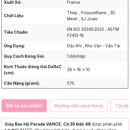
Xuất Xứ:
France
Thép , Polyurethane , 3D
Chất Liệu:
Mesh , SJ Joam
EN ISO 20345:2022 , ASTM
Tiêu Chuẩn:
F2413-18
Ứng Dụng:
Dầu Khí , Kho Vận - Vận Tải
Quy Cách Đóng Gói:
1 Đôi/Hộp
Kích Thước Đóng Gói DxRxC
28 x 18 x 10
(cm):
Cân Nặng (gram):
575
Mô tả sản phẩm
Hướng dẫn mua hàng
Tài liệ
Giày Bảo Hộ Parade VANCE, Cỡ 35 Đến 48
được phân phối