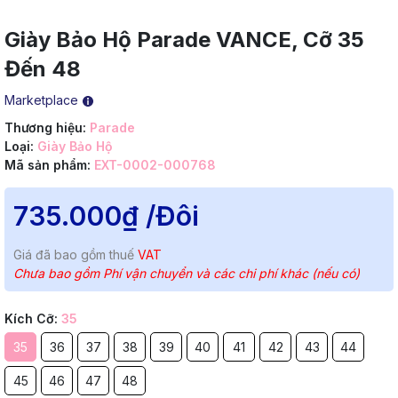
Giày Bảo Hộ Parade VANCE, Cỡ 35
Đến 48
Marketplace
Thương hiệu:
Parade
Loại:
Giày Bảo Hộ
Mã sản phẩm:
EXT-0002-000768
735.000₫
/Đôi
Giá đã bao gồm thuế
VAT
Chưa bao gồm Phí vận chuyển và các chi phí khác (nếu có)
Kích Cỡ:
35
35
36
37
38
39
40
41
42
43
44
45
46
47
48