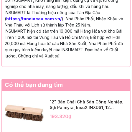
bởi INSUMART, Kho hàng linh kiện, dụng cụ và vật tư công
nghiệp cho nhà máy, năng lượng, dầu khí và hàng hải.
INSUMART là Thương hiệu riêng của Tân Địa Cầu
(
https://tandiacau.com.vn/
), Nhà Phân Phối, Nhập Khẩu và
Nhà Thầu với Lịch sử thành lập Trên 25 Năm.
INSUMART hiện có sẵn trên 10,000 mã Hàng Hóa với kho Bãi
Trên 1,000 m2 tại Vũng Tàu và Hồ Chí Minh; kết hợp với Hơn
20,000 mã Hàng hóa từ các Nhà Sản Xuất, Nhà Phân Phối đã
qua quy trình kiểm duyệt của INSUMART. Đảm bảo về Chất
lượng, Chứng chỉ và Xuất sứ.
Có thể bạn đang tìm
12" Bàn Chải Chà Sàn Công Nghiệp,
Sợi Palmyra, InsuX INXDS1, 12
Cái/Thùng (12" Brush Deck Scrub, 2"
193.320₫
Trim)