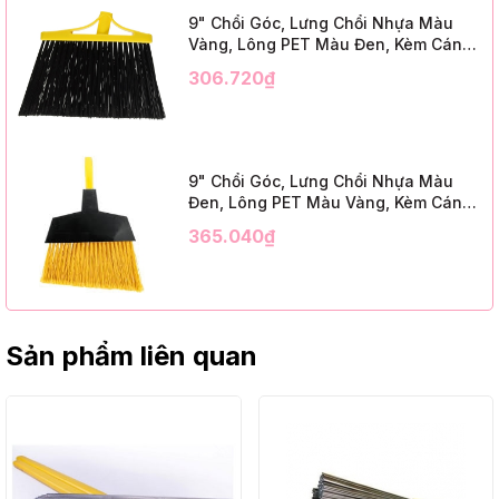
9" Chổi Góc, Lưng Chổi Nhựa Màu
Vàng, Lông PET Màu Đen, Kèm Cán
Kim Loại Dài 1m2, InsuX INXABHB01,
306.720₫
12 Bộ/Thùng (9" Angle Broom, Yellow
Cap, Black PET, C/W 47" Metal
Handle)
9" Chổi Góc, Lưng Chổi Nhựa Màu
Đen, Lông PET Màu Vàng, Kèm Cán
Kim Loại Dài 1m2, InsuX INXABHY01,
365.040₫
12 Bộ/Thùng (9" Angle Broom, Black
Cap, Yellow PET, C/W 47" Metal
Handle)
Sản phẩm liên quan