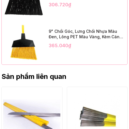
Kim Loại Dài 1m2, InsuX INXABHB01,
306.720₫
12 Bộ/Thùng (9" Angle Broom, Yellow
Cap, Black PET, C/W 47" Metal
Handle)
9" Chổi Góc, Lưng Chổi Nhựa Màu
Đen, Lông PET Màu Vàng, Kèm Cán
Kim Loại Dài 1m2, InsuX INXABHY01,
365.040₫
12 Bộ/Thùng (9" Angle Broom, Black
Cap, Yellow PET, C/W 47" Metal
Handle)
Sản phẩm liên quan