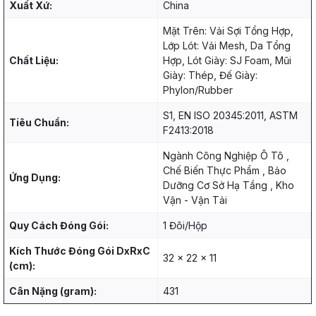
Xuất Xứ:
China
Mặt Trên: Vải Sợi Tổng Hợp,
Lớp Lót: Vải Mesh, Da Tổng
Chất Liệu:
Hợp, Lót Giày: SJ Foam, Mũi
Giày: Thép, Đế Giày:
Phylon/Rubber
S1, EN ISO 20345:2011, ASTM
Tiêu Chuẩn:
F2413:2018
Ngành Công Nghiệp Ô Tô ,
Chế Biến Thực Phẩm , Bảo
Ứng Dụng:
Dưỡng Cơ Sở Hạ Tầng , Kho
Vận - Vận Tải
Quy Cách Đóng Gói:
1 Đôi/Hộp
Kích Thước Đóng Gói DxRxC
32 x 22 x 11
(cm):
Cân Nặng (gram):
431