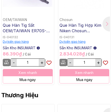
OEM/TAIWAN
Chosun
Que Hàn Tig Sắt
Que Hàn Tig Hợp Kim
OEM/TAIWAN ER70S-G
Niken Chosun
TG-50, 1.6x1000mm, 5 Kg
ERNiCrMo-3 TGC-625,
IS-040132
IS-040131
/ Hộp, 20 Kg / Thùng
2.4x1000mm, 5 Kg / Hộp,
Dự kiến giao hàng
Dự kiến giao hàng
20 Kg / Thùng
Sẵn Kho INSUMART
Sẵn Kho INSUMART
86.390₫
2.834.028₫
/ Cái
/ Cái
có
-
+
có
-
+
VAT
VAT
Xem nhanh
Xem nhanh
Mua ngay
Mua ngay
Thương Hiệu