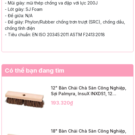
- Mũi giày: mũi thép chống va đập với
lực 200J
- Lót giày: SJ Foam
- Đế giữa: N/A
-
Đế giày: Phylon/Rubber chống trơn trượt
(SRC), chống dầu,
chống tĩnh điện
-
Tiêu chuẩn: EN ISO 20345:2011
ASTM F2413:2018
Có thể bạn đang tìm
12" Bàn Chải Chà Sàn Công Nghiệp,
Sợi Palmyra, InsuX INXDS1, 12
Cái/Thùng (12" Brush Deck Scrub, 2"
193.320₫
Trim)
18" Bàn Chải Chà Sàn Công Nghiệp,