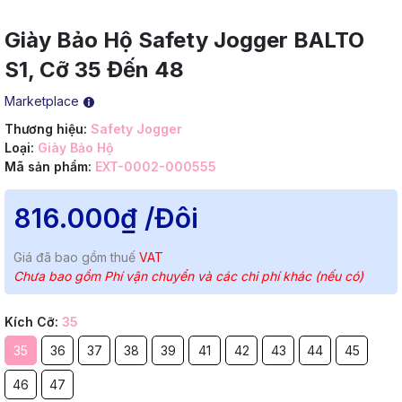
Giày Bảo Hộ Safety Jogger BALTO
S1, Cỡ 35 Đến 48
Marketplace
Thương hiệu:
Safety Jogger
Loại:
Giày Bảo Hộ
Mã sản phẩm:
EXT-0002-000555
816.000₫
/Đôi
Giá đã bao gồm thuế
VAT
Chưa bao gồm Phí vận chuyển và các chi phí khác (nếu có)
Kích Cỡ:
35
35
36
37
38
39
41
42
43
44
45
46
47