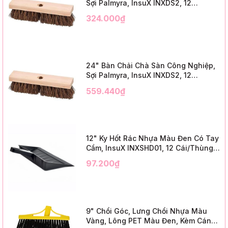
Sợi Palmyra, InsuX INXDS2, 12
Cái/Thùng (18" Brush Deck Scrub, 3"
324.000₫
Trim)
24" Bàn Chải Chà Sàn Công Nghiệp,
Sợi Palmyra, InsuX INXDS2, 12
Cái/Thùng (24" Brush Deck Scrub ,
559.440₫
3" Trim)
12" Ky Hốt Rác Nhựa Màu Đen Có Tay
Cầm, InsuX INXSHD01, 12 Cái/Thùng,
Mã IMPA 174141 (12" Dustpan Shovel,
97.200₫
Black Plastic)
9" Chổi Góc, Lưng Chổi Nhựa Màu
Vàng, Lông PET Màu Đen, Kèm Cán