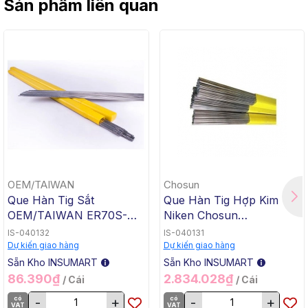
Sản phẩm liên quan
OEM/TAIWAN
Chosun
Que Hàn Tig Sắt
Que Hàn Tig Hợp Kim
OEM/TAIWAN ER70S-G
Niken Chosun
TG-50, 1.6x1000mm, 5 Kg
ERNiCrMo-3 TGC-625,
IS-040132
IS-040131
/ Hộp, 20 Kg / Thùng
2.4x1000mm, 5 Kg / Hộp,
Dự kiến giao hàng
Dự kiến giao hàng
20 Kg / Thùng
Sẵn Kho INSUMART
Sẵn Kho INSUMART
86.390₫
2.834.028₫
/ Cái
/ Cái
có
-
+
có
-
+
VAT
VAT