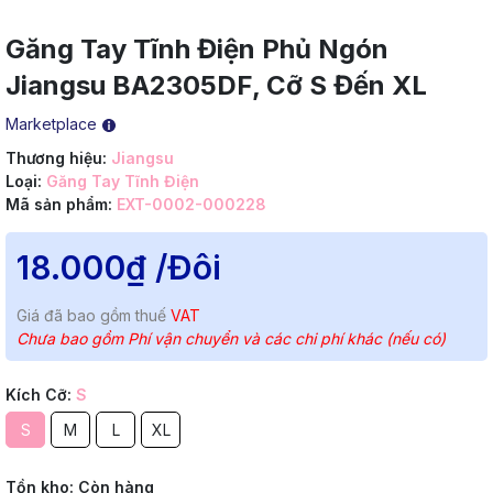
Găng Tay Tĩnh Điện Phủ Ngón
Jiangsu BA2305DF, Cỡ S Đến XL
Marketplace
Thương hiệu:
Jiangsu
Loại:
Găng Tay Tĩnh Điện
Mã sản phẩm:
EXT-0002-000228
18.000₫
/Đôi
Giá đã bao gồm thuế
VAT
Chưa bao gồm Phí vận chuyển và các chi phí khác (nếu có)
Kích Cỡ:
S
S
M
L
XL
Tồn kho:
Còn hàng