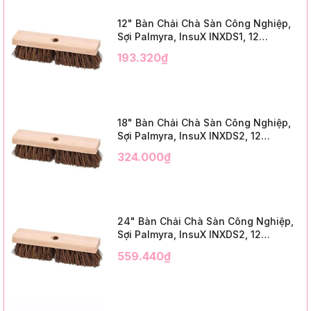
12" Bàn Chải Chà Sàn Công Nghiệp,
Sợi Palmyra, InsuX INXDS1, 12
Cái/Thùng (12" Brush Deck Scrub, 2"
193.320₫
Trim)
18" Bàn Chải Chà Sàn Công Nghiệp,
Sợi Palmyra, InsuX INXDS2, 12
Cái/Thùng (18" Brush Deck Scrub, 3"
324.000₫
Trim)
24" Bàn Chải Chà Sàn Công Nghiệp,
Sợi Palmyra, InsuX INXDS2, 12
Cái/Thùng (24" Brush Deck Scrub ,
559.440₫
3" Trim)