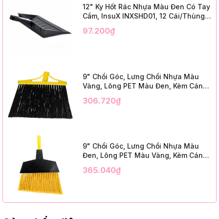
12" Ky Hốt Rác Nhựa Màu Đen Có Tay
Cầm, InsuX INXSHD01, 12 Cái/Thùng,
Mã IMPA 174141 (12" Dustpan Shovel,
97.200₫
Black Plastic)
9" Chổi Góc, Lưng Chổi Nhựa Màu
Vàng, Lông PET Màu Đen, Kèm Cán
Kim Loại Dài 1m2, InsuX INXABHB01,
306.720₫
12 Bộ/Thùng (9" Angle Broom, Yellow
Cap, Black PET, C/W 47" Metal
Handle)
9" Chổi Góc, Lưng Chổi Nhựa Màu
Đen, Lông PET Màu Vàng, Kèm Cán
Kim Loại Dài 1m2, InsuX INXABHY01,
365.040₫
12 Bộ/Thùng (9" Angle Broom, Black
Cap, Yellow PET, C/W 47" Metal
Handle)