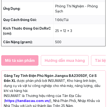
Phòng Thí Nghiệm - Phòng
Ứng Dụng:
Sạch
Quy Cách Đóng Gói:
1 Đôi/Túi
Kích Thước Đóng Gói DxRxC
25 x 12 x 3
(cm):
Cân Nặng (gram):
500
Mô tả sản phẩm
Hướng dẫn mua hàng
Tài liệ
Găng Tay Tĩnh Điện Phủ Ngón Jiangsu BA2305DF, Cỡ S
Đến XL
được phân phối bởi INSUMART, Kho hàng linh kiện,
dụng cụ và vật tư công nghiệp cho nhà máy, năng lượng, dầu
khí và hàng hải.
INSUMART là Thương hiệu riêng của Tân Địa Cầu
(
https://tandiacau.com.vn/
), Nhà Phân Phối, Nhập Khẩu và
Nhà Thầu với Lịch sử thành lập Trên 25 Năm.