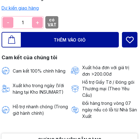
Dự kiến giao hàng
có
-
+
VAT
THÊM VÀO GIỎ
Cam kết của chúng tôi
Xuất hóa đơn với giá trị
Cam kết 100% chính hãng
đơn >200.00đ
Hỗ trợ Giấy Tờ / Đóng gói
Xuất kho trong ngày (Với
Thương mại (Theo Yêu
hàng tại Kho INSUMART)
Cầu)
Đổi hàng trong vòng 07
Hỗ trợ nhanh chóng (Trong
ngày nếu có lỗi từ Nhà Sản
giờ hành chính)
Xuất