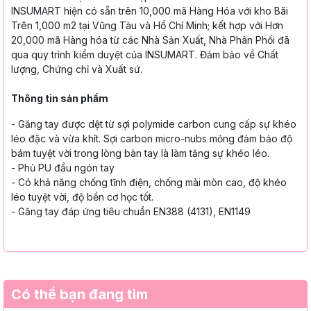
INSUMART hiện có sẵn trên 10,000 mã Hàng Hóa với kho Bãi
Trên 1,000 m2 tại Vũng Tàu và Hồ Chí Minh; kết hợp với Hơn
20,000 mã Hàng hóa từ các Nhà Sản Xuất, Nhà Phân Phối đã
qua quy trình kiểm duyệt của INSUMART. Đảm bảo về Chất
lượng, Chứng chỉ và Xuất sứ.
Thông tin sản phẩm
-
Găng tay được dệt từ sợi polymide
carbon cung cấp sự khéo
léo đặc và vừa
khít. Sợi carbon micro-nubs mỏng đảm
bảo độ
bám tuyệt vời trong lòng bàn tay
là làm tăng sự khéo léo.
-
Phủ PU đầu ngón tay
-
Có khả năng chống tĩnh điện, chống mài
mòn cao, độ khéo
léo tuyệt vời, độ bền
cơ học tốt.
-
Găng tay đáp ứng tiêu chuẩn EN388
(4131), EN1149
Có thể bạn đang tìm