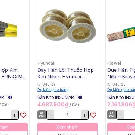
Hyundai
Kiswel
Hợp Kim
Dây Hàn Lõi Thuốc Hợp
Que Hàn Ti
n ERNiCrMo-
Kim Niken Hyundai
Niken Kiswe
.4x1000mm,
ENiCrMo-3 T1-1/4 SW-
KW-T82, 2.
IS-040129
IS-040128
 Kg /
625, 1.2mm, 15 Kg / Cuộn
Kg / Hộp, 2
Dự kiến giao hàng
Dự kiến giao hà
ART
Sẵn Kho INSUMART
Sẵn Kho INS
4.687.500₫
2.161.806
/ Cái
/ Cái
+
có
-
+
có
-
VAT
VAT
hanh
Xem nhanh
Xem