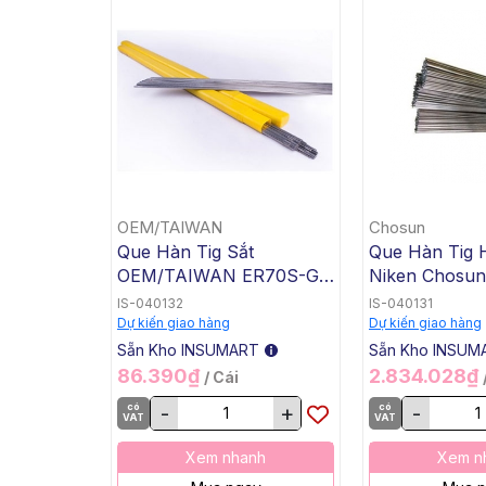
OEM/TAIWAN
Chosun
Que Hàn Tig Sắt
Que Hàn Tig 
OEM/TAIWAN ER70S-G
Niken Chosu
TG-50, 1.6x1000mm, 5 Kg
3 TGC-625, 2
IS-040132
IS-040131
/ Hộp, 20 Kg / Thùng
5 Kg / Hộp, 20
Dự kiến giao hàng
Dự kiến giao hàng
Thùng
Sẵn Kho INSUMART
Sẵn Kho INSUM
86.390₫
2.834.028₫
/ Cái
có
-
+
có
-
VAT
VAT
Xem nhanh
Xem n