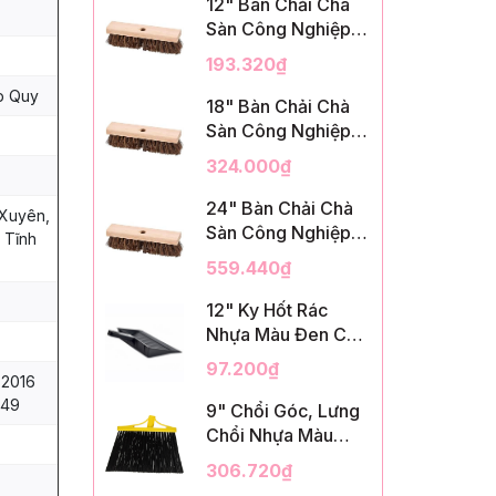
12" Bàn Chải Chà
Sàn Công Nghiệp,
Sợi Palmyra, InsuX
193.320₫
INXDS1, 12
p Quy
Cái/Thùng (12"
18" Bàn Chải Chà
Brush Deck Scrub,
Sàn Công Nghiệp,
2" Trim)
Sợi Palmyra, InsuX
324.000₫
INXDS2, 12
Cái/Thùng (18"
24" Bàn Chải Chà
Xuyên,
Brush Deck Scrub,
Sàn Công Nghiệp,
 Tĩnh
3" Trim)
Sợi Palmyra, InsuX
559.440₫
INXDS2, 12
Cái/Thùng (24"
12" Ky Hốt Rác
Brush Deck Scrub ,
Nhựa Màu Đen Có
3" Trim)
Tay Cầm, InsuX
97.200₫
INXSHD01, 12
:2016
149
Cái/Thùng, Mã
9" Chổi Góc, Lưng
IMPA 174141 (12"
Chổi Nhựa Màu
Dustpan Shovel,
Vàng, Lông PET
306.720₫
Black Plastic)
Màu Đen, Kèm Cán