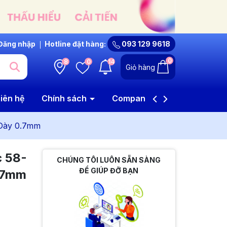
Đăng nhập
Hotline đặt hàng:
093 129 9618
0
8
0
14
Giỏ hàng
iên hệ
Chính sách
Company Profile
 Dày 0.7mm
c 58-
CHÚNG TÔI LUÔN SẴN SÀNG
ĐỂ GIÚP ĐỠ BẠN
0.7mm