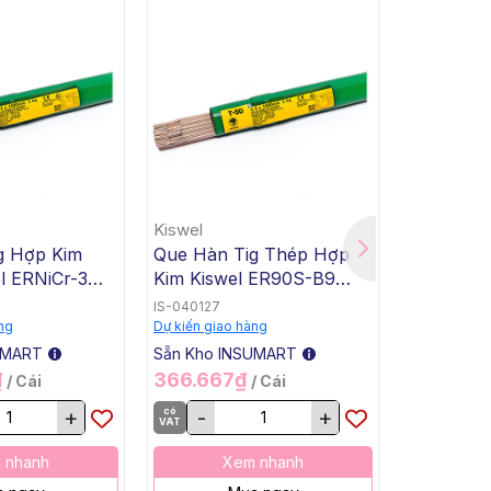
Kiswel
Kiswel
g Hợp Kim
Que Hàn Tig Thép Hợp
Que Hàn 
l ERNiCr-3
Kim Kiswel ER90S-B9
Kim Kisw
4x1000mm, 5
T90SB9, 2.4x1000mm, 5
T90SB3, 
IS-040127
IS-040126
0 Kg / Thùng
Kg / Hộp, 20 Kg / Thùng
Kg / Hộp,
ng
Dự kiến giao hàng
Dự kiến giao
UMART
Sẵn Kho INSUMART
Sẵn Kho I
₫
366.667₫
302.50
/ Cái
/ Cái
+
có
-
+
có
-
VAT
VAT
 nhanh
Xem nhanh
X