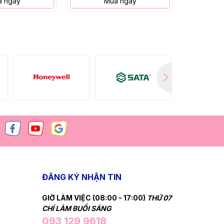
 ngay
Mua ngay
M
ĐĂNG KÝ NHẬN TIN
GIỜ LÀM VIỆC (08:00 - 17:00)
THỨ 07
CHỈ LÀM BUỔI SÁNG
093 129 9618