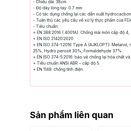
- Chiều dài: 38cm
- Độ dày lòng tay: 0.7 mm
- Có tác dụng chống lại các dẫn xuất
hydrocacbon,
- Tuân thủ các yêu cầu về xử lý thực phẩm
của FD
- Tiêu chuẩn:
+ EN 388:2016 ( 4001A): Chống mài mòn
cấp độ 4,
+ EN ISO 21420:2020
+ EN ISO 374-1:2016 Type A (AJKLOPT):
Metanol, 
25%,
Hydro peroxit 30%, Formaldehyde 37%.
+ EN ISO 374-5:2016: bảo vệ chống lại hóa
chất và 
+ Tiêu chuẩn ANSI ABR – cấp độ 5.
+ EN 1149: chống tĩnh điện.
Sản phẩm liên quan