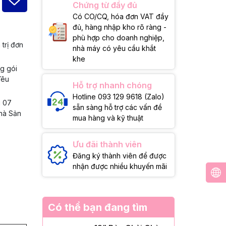
Chứng từ đầy đủ
Có CO/CQ, hóa đơn VAT đầy
đủ, hàng nhập kho rõ ràng -
phù hợp cho doanh nghiệp,
 trị đơn
nhà máy có yêu cầu khắt
khe
ng gói
Yêu
Hỗ trợ nhanh chóng
Hotline 093 129 9618 (Zalo)
g 07
sẵn sàng hỗ trợ các vấn đề
Nhà Sản
mua hàng và kỹ thuật
Ưu đãi thành viên
Đăng ký thành viên để được
nhận được nhiều khuyến mãi
Có thể bạn đang tìm