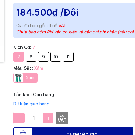
184.500₫
/Đôi
Giá đã bao gồm thuế
VAT
Chưa bao gồm Phí vận chuyển và các chi phí khác (nếu có)
Kích Cỡ:
7
7
8
9
10
11
Màu Sắc:
Xám
Xám
Tồn kho:
Còn hàng
Dự kiến giao hàng
có
-
+
VAT
THÊM VÀO GIỎ