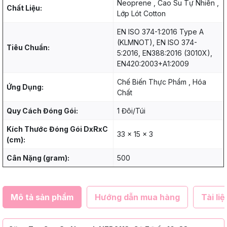
Neoprene , Cao Su Tự Nhiên ,
Chất Liệu:
Lớp Lót Cotton
EN ISO 374-1:2016 Type A
(KLMNOT), EN ISO 374-
Tiêu Chuẩn:
5:2016, EN388:2016 (3010X),
EN420:2003+A1:2009
Chế Biến Thực Phẩm , Hóa
Ứng Dụng:
Chất
Quy Cách Đóng Gói:
1 Đôi/Túi
Kích Thước Đóng Gói DxRxC
33 x 15 x 3
(cm):
Cân Nặng (gram):
500
Mô tả sản phẩm
Hướng dẫn mua hàng
Tài liệ