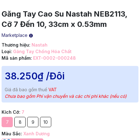
Găng Tay Cao Su Nastah NEB2113,
Cỡ 7 Đến 10, 33cm x 0.53mm
Marketplace
Thương hiệu:
Nastah
Loại:
Găng Tay Chống Hóa Chất
Mã sản phẩm:
EXT-0002-000248
38.250₫
/Đôi
Giá đã bao gồm thuế
VAT
Chưa bao gồm Phí vận chuyển và các chi phí khác (nếu có)
Kích Cỡ:
7
7
8
9
10
Màu Sắc:
Xanh Dương