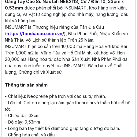
Găng Tay Cao Su Nastah NEB2113, Cỡ 7 Đến 10, 33cm x
0.53mm
được phân phối bởi INSUMART, Kho hàng linh kiện,
dụng cụ và vật tư công nghiệp cho nhà máy, năng lượng, dầu
khí và hàng hải.
INSUMART là Thương hiệu riêng của Tân Địa Cầu
(
https://tandiacau.com.vn/
), Nhà Phân Phối, Nhập Khẩu và
Nhà Thầu với Lịch sử thành lập Trên 25 Năm.
INSUMART hiện có sẵn trên 10,000 mã Hàng Hóa với kho Bãi
Trên 1,000 m2 tại Vũng Tàu và Hồ Chí Minh; kết hợp với Hơn
20,000 mã Hàng hóa từ các Nhà Sản Xuất, Nhà Phân Phối đã
qua quy trình kiểm duyệt của INSUMART. Đảm bảo về Chất
lượng, Chứng chỉ và Xuất sứ.
Thông tin sản phẩm
- Chất liệu: Neoprene pha trộn với cao su
tự nhiên.
- Lớp lót: Cotton mang lại cảm giác thoải
mái và thấm hút mồ hôi
tốt.
- Chiều dài: 33cm
- Độ dày: 0,53mm
- Lòng bàn tay thiết kế diamond giúp tăng
cường độ bám.
- Chống hóa chất và dầu.