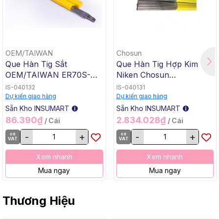
OEM/TAIWAN
Chosun
Que Hàn Tig Sắt
Que Hàn Tig Hợp Kim
OEM/TAIWAN ER70S-G
Niken Chosun
TG-50, 1.6x1000mm, 5 Kg
ERNiCrMo-3 TGC-625,
IS-040132
IS-040131
/ Hộp, 20 Kg / Thùng
2.4x1000mm, 5 Kg / Hộp,
Dự kiến giao hàng
Dự kiến giao hàng
20 Kg / Thùng
Sẵn Kho INSUMART
Sẵn Kho INSUMART
86.390₫
2.834.028₫
/ Cái
/ Cái
có
-
+
có
-
+
VAT
VAT
Xem nhanh
Xem nhanh
Mua ngay
Mua ngay
Thương Hiệu