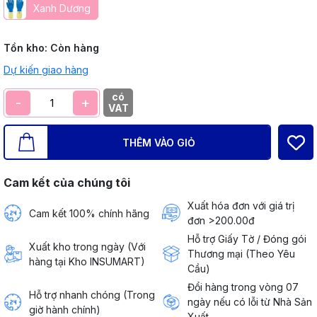
Xanh Dương
Tồn kho:
Còn hàng
Dự kiến giao hàng
có
-
+
VAT
THÊM VÀO GIỎ
Cam kết của chúng tôi
Xuất hóa đơn với giá trị
Cam kết 100% chính hãng
đơn >200.00đ
Hỗ trợ Giấy Tờ / Đóng gói
Xuất kho trong ngày (Với
Thương mại (Theo Yêu
hàng tại Kho INSUMART)
Cầu)
Đổi hàng trong vòng 07
Hỗ trợ nhanh chóng (Trong
ngày nếu có lỗi từ Nhà Sản
giờ hành chính)
Xuất