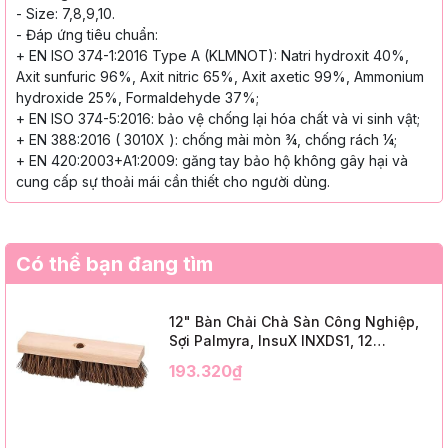
- Size: 7,8,9,10.
- Đáp ứng tiêu chuẩn:
+ EN ISO 374-1:2016 Type A
(KLMNOT): Natri hydroxit 40%,
Axit
sunfuric 96%, Axit nitric 65%, Axit
axetic 99%, Ammonium
hydroxide 25%,
Formaldehyde 37%;
+ EN ISO 374-5:2016: bảo vệ chống lại
hóa chất và vi sinh vật;
+ EN 388:2016 ( 3010X ): chống mài
mòn ¾, chống rách ¼;
+ EN 420:2003+A1:2009: găng tay bảo
hộ không gây hại và
cung cấp sự thoải
mái cần thiết cho người dùng.
Có thể bạn đang tìm
12" Bàn Chải Chà Sàn Công Nghiệp,
Sợi Palmyra, InsuX INXDS1, 12
Cái/Thùng (12" Brush Deck Scrub, 2"
193.320₫
Trim)