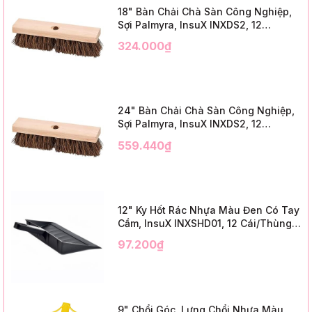
18" Bàn Chải Chà Sàn Công Nghiệp,
Sợi Palmyra, InsuX INXDS2, 12
Cái/Thùng (18" Brush Deck Scrub, 3"
324.000₫
Trim)
24" Bàn Chải Chà Sàn Công Nghiệp,
Sợi Palmyra, InsuX INXDS2, 12
Cái/Thùng (24" Brush Deck Scrub ,
559.440₫
3" Trim)
12" Ky Hốt Rác Nhựa Màu Đen Có Tay
Cầm, InsuX INXSHD01, 12 Cái/Thùng,
Mã IMPA 174141 (12" Dustpan Shovel,
97.200₫
Black Plastic)
9" Chổi Góc, Lưng Chổi Nhựa Màu