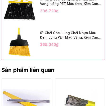
Vàng, Lông PET Màu Đen, Kèm Cán
Kim Loại Dài 1m2, InsuX INXABHB01,
306.720₫
12 Bộ/Thùng (9" Angle Broom, Yellow
Cap, Black PET, C/W 47" Metal
Handle)
9" Chổi Góc, Lưng Chổi Nhựa Màu
Đen, Lông PET Màu Vàng, Kèm Cán
Kim Loại Dài 1m2, InsuX INXABHY01,
365.040₫
12 Bộ/Thùng (9" Angle Broom, Black
Cap, Yellow PET, C/W 47" Metal
Handle)
Sản phẩm liên quan