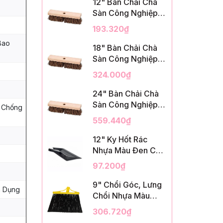
12" Bàn Chải Chà
Sàn Công Nghiệp,
Sợi Palmyra, InsuX
193.320₫
INXDS1, 12
Bao
Cái/Thùng (12"
18" Bàn Chải Chà
Brush Deck Scrub,
Sàn Công Nghiệp,
2" Trim)
Sợi Palmyra, InsuX
324.000₫
INXDS2, 12
Cái/Thùng (18"
24" Bàn Chải Chà
Brush Deck Scrub,
Sàn Công Nghiệp,
, Chống
3" Trim)
Sợi Palmyra, InsuX
559.440₫
INXDS2, 12
Cái/Thùng (24"
12" Ky Hốt Rác
Brush Deck Scrub ,
Nhựa Màu Đen Có
3" Trim)
Tay Cầm, InsuX
97.200₫
INXSHD01, 12
Cái/Thùng, Mã
9" Chổi Góc, Lưng
n Dụng
IMPA 174141 (12"
Chổi Nhựa Màu
Dustpan Shovel,
Vàng, Lông PET
306.720₫
Black Plastic)
Màu Đen, Kèm Cán