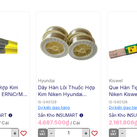
Hyundai
Kiswel
Hợp Kim
Dây Hàn Lõi Thuốc Hợp
Que Hàn Ti
n ERNiCrMo-
Kim Niken Hyundai
Niken Kiswe
.4x1000mm,
ENiCrMo-3 T1-1/4 SW-
KW-T82, 2.
IS-040129
IS-040128
 Kg /
625, 1.2mm, 15 Kg / Cuộn
Kg / Hộp, 2
Dự kiến giao hàng
Dự kiến giao hà
ART
Sẵn Kho INSUMART
Sẵn Kho INS
4.687.500₫
2.161.806
/ Cái
/ Cái
+
có
-
+
có
-
VAT
VAT