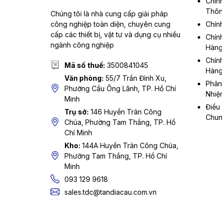
Chín
Thôn
Chúng tôi là nhà cung cấp giải pháp
công nghiệp toàn diện, chuyên cung
Chín
cấp các thiết bị, vật tư và dụng cụ nhiều
Chín
ngành công nghiệp
Hàn
Chín
Mã số thuế:
3500841045
Hàn
Văn phòng:
55/7 Trần Đình Xu,
Phân
Phường Cầu Ông Lãnh, TP. Hồ Chí
Nhiệ
Minh
Điều
Trụ sở:
146 Huyền Trân Công
Chu
Chúa, Phường Tam Thắng, TP. Hồ
Chí Minh
Kho:
144A Huyền Trân Công Chúa,
Phường Tam Thắng, TP. Hồ Chí
Minh
093 129 9618
sales.tdc@tandiacau.com.vn