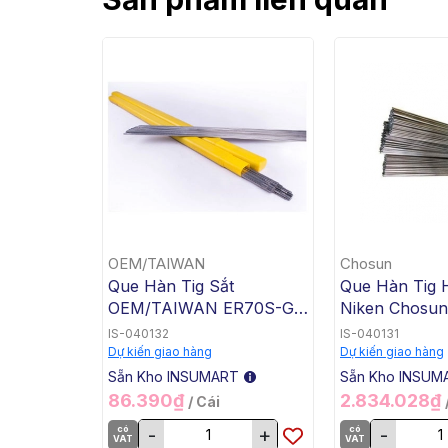
OEM/TAIWAN
Chosun
Que Hàn Tig Sắt
Que Hàn Tig 
OEM/TAIWAN ER70S-G
Niken Chosu
TG-50, 1.6x1000mm, 5 Kg
3 TGC-625, 2
IS-040132
IS-040131
/ Hộp, 20 Kg / Thùng
5 Kg / Hộp, 20
Dự kiến giao hàng
Dự kiến giao hàng
Thùng
Sẵn Kho INSUMART
Sẵn Kho INSUM
86.390₫
2.834.028₫
/ Cái
có
-
+
có
-
VAT
VAT