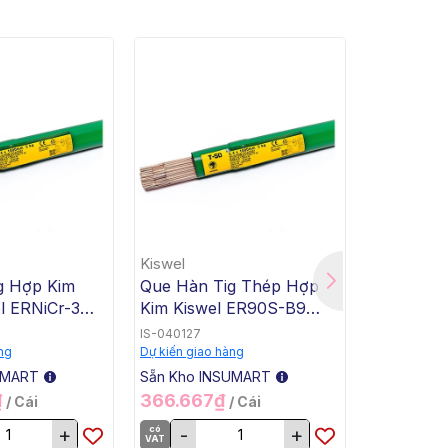
Kiswel
Kiswel
g Hợp Kim
Que Hàn Tig Thép Hợp
Que Hàn 
l ERNiCr-3
Kim Kiswel ER90S-B9
Kim Kisw
4x1000mm, 5
T90SB9, 2.4x1000mm, 5
T90SB3, 
IS-040127
IS-040126
0 Kg / Thùng
Kg / Hộp, 20 Kg / Thùng
Kg / Hộp,
ng
Dự kiến giao hàng
Dự kiến giao
UMART
Sẵn Kho INSUMART
Sẵn Kho I
₫
366.667₫
302.50
/ Cái
/ Cái
+
có
-
+
có
-
VAT
VAT