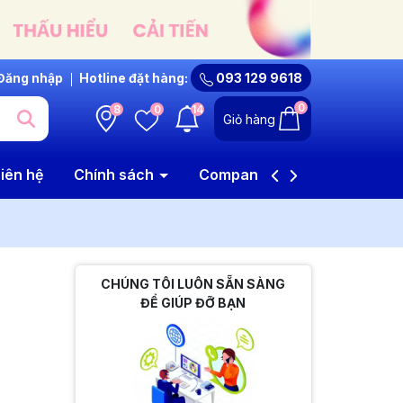
Đăng nhập
Hotline đặt hàng:
093 129 9618
0
8
0
14
Giỏ hàng
iên hệ
Chính sách
Company Profile
CHÚNG TÔI LUÔN SẴN SÀNG
ĐỂ GIÚP ĐỠ BẠN