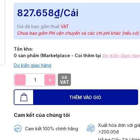
827.658₫
/Cái
Giá đã bao gồm thuế
VAT
Chưa bao gồm Phí vận chuyển và các chi phí khác (nếu có)
Tồn kho:
0 sản phẩm (Marketplace - Coi thêm tại
Dự Kiến Giao Hà
Dự kiến giao hàng
có
-
+
VAT
THÊM VÀO GIỎ
Cam kết của chúng tôi
Xuất hóa đơn với giá
Cam kết 100% chính hãng
>200.00đ
Hỗ trợ Giấy Tờ / Đó