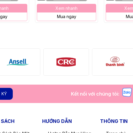
hanh
Xem nhanh
Xem
ngay
Mua ngay
Mua
Kết nối với chúng tôi:
 KÝ
 SÁCH
HƯỚNG DẪN
THÔNG TIN