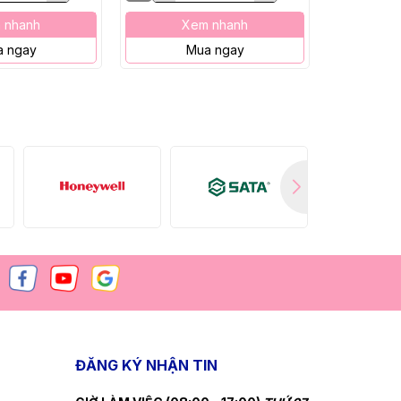
 nhanh
Xem nhanh
X
 ngay
Mua ngay
M
ĐĂNG KÝ NHẬN TIN