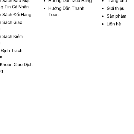
h Sách Bảo Mật
Hướng Dẫn Mua Hàng
Trang chủ
g Tin Cá Nhân
Hướng Dẫn Thanh
Giới thiệu
h Sách Đổi Hàng
Toán
Sản phẩm
h Sách Giao
Liên hệ
g
h Sách Kiểm
g
 Định Trách
m
 Khoản Giao Dịch
ng