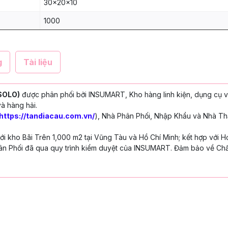
30x20x10
1000
g
Tài liệu
(SOLO)
được phân phối bởi INSUMART, Kho hàng linh kiện, dụng cụ v
à hàng hải.
https://tandiacau.com.vn/
), Nhà Phân Phối, Nhập Khẩu và Nhà Th
 kho Bãi Trên 1,000 m2 tại Vũng Tàu và Hồ Chí Minh; kết hợp với H
n Phối đã qua quy trình kiểm duyệt của INSUMART. Đảm bảo về Chấ