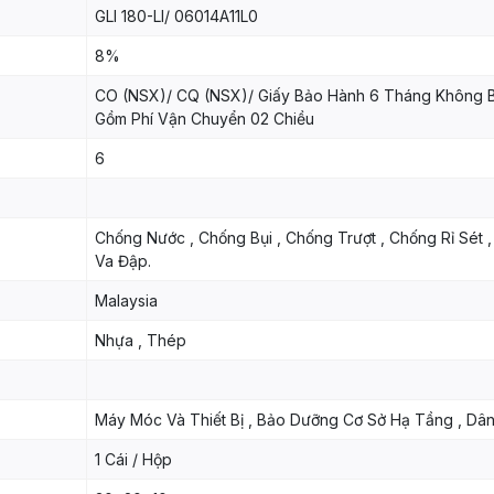
GLI 180-LI/ 06014A11L0
8%
CO (NSX)/ CQ (NSX)/ Giấy Bảo Hành 6 Tháng Không 
Gồm Phí Vận Chuyển 02 Chiều
6
Chống Nước , Chống Bụi , Chống Trượt , Chống Rỉ Sét 
Va Đập.
Malaysia
Nhựa , Thép
Máy Móc Và Thiết Bị , Bảo Dưỡng Cơ Sở Hạ Tầng , Dâ
1 Cái / Hộp